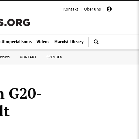
Kontakt
|
Über uns
|
ntiimperialismus
Videos
Marxist Library
 WSWS
KONTAKT
SPENDEN
n G20-
lt