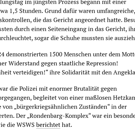
lungstag im jüngsten Prozess begann mit einer
twa 1,5 Stunden. Grund dafür waren umfangreiche
skontrollen, die das Gericht angeordnet hatte. Bes
sten durch einen Seiteneingang in das Gericht, ih
chleuchtet, sogar die Schuhe mussten sie auszieh
24 demonstrierten 1500 Menschen unter dem Mott
er Widerstand gegen staatliche Repression!
eit verteidigen!“ ihre Solidarität mit den Angekl
ar die Polizei mit enormer Brutalität gegen
rgegangen, begleitet von einer maßlosen Hetzk
e von „bürgerkriegsähnlichen Zuständen“ in der
ierten. Der „Rondenbarg-Komplex“ war ein besond
 wie die WSWS
berichtet
hat.