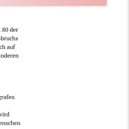
a 80 der
sbruchs
ch auf
anderen
grafen
wird
Menschen