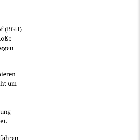
of (BGH)
bloße
wegen
hieren
cht um
dung
ei.
rfahren