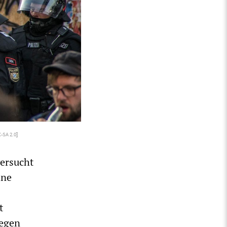
-SA 2.0
]
versucht
ine
t
gegen