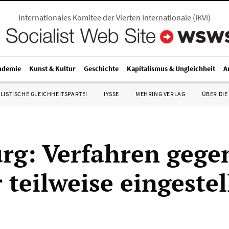
Internationales Komitee der Vierten Internationale
(
IKVI
)
ndemie
Kunst & Kultur
Geschichte
Kapitalismus & Ungleichheit
A
LISTISCHE GLEICHHEITSPARTEI
IYSSE
MEHRING VERLAG
ÜBER DIE
g: Verfahren gege
teilweise eingestel