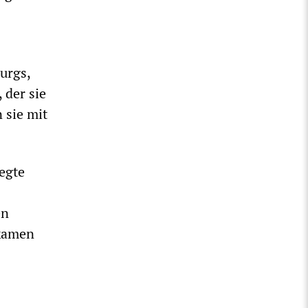
urgs,
 der sie
 sie mit
egte
en
 kamen