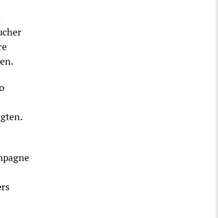
,
ucher
re
en.
o
agten.
ampagne
ers