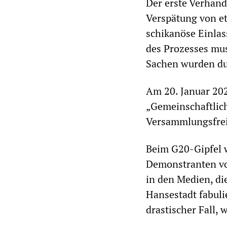
Der erste Verhand
Verspätung von e
schikanöse Einlas
des Prozesses mus
Sachen wurden dur
Am 20. Januar 20
„Gemeinschaftlich
Versammlungsfreih
Beim G20-Gipfel w
Demonstranten vo
in den Medien, di
Hansestadt fabul
drastischer Fall,