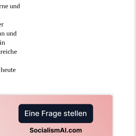
rne und
er
 an und
in
lreiche
 heute