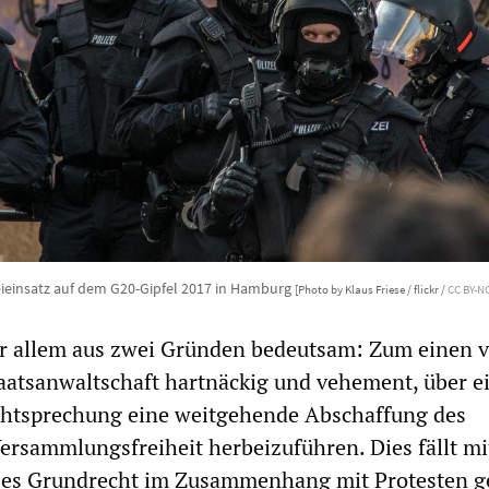
eieinsatz auf dem G20-Gipfel 2017 in Hamburg
[Photo by Klaus Friese / flickr /
CC BY-NC
or allem aus zwei Gründen bedeutsam: Zum einen 
aatsanwaltschaft hartnäckig und vehement, über e
htsprechung eine weitgehende Abschaffung des
ersammlungsfreiheit herbeizuführen. Dies fällt mi
eses Grundrecht im Zusammenhang mit Protesten 