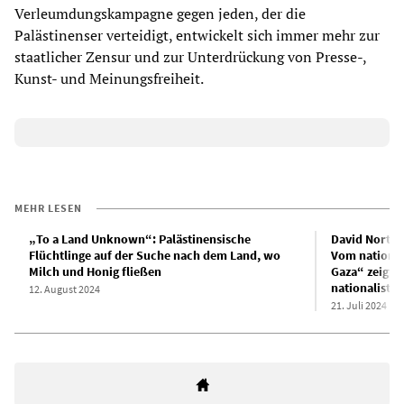
Verleumdungskampagne gegen jeden, der die
Palästinenser verteidigt, entwickelt sich immer mehr zur
staatlicher Zensur und zur Unterdrückung von Presse-,
Kunst- und Meinungsfreiheit.
MEHR LESEN
„To a Land Unknown“: Palästinensische
David Norths
Flüchtlinge auf der Suche nach dem Land, wo
Vom national
Milch und Honig fließen
Gaza“ zeigt 
nationalistis
12. August 2024
21. Juli 2024