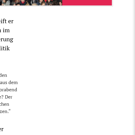
ift er
n im
erung
itik
rden
 aus dem
Vorabend
e? Der
schen
zen.“
er