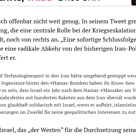
sch offenbar nicht weit genug. In seinem Tweet gre
g, die eine zentrale Rolle bei der Kriegseskalatio
t, noch von rechts an. „Eine sofortige Schlussfolg
e eine radikale Abkehr von der bisherigen Iran-Pol
ert er.
d Technologieexport in den Iran hätte umgehend gestoppt we
e Ingenieure hinter den #Hamas-Bomben haben ihr Know-how
e es sein, dass Israel ein Jahr nach dem Hamas-#Massaker am 
ujahrsfestes mit hunderten Raketen aus dem Iran übersät wurd
ann glaubhaft solidarisch mit Israel, wenn er aufhört, islamisti
erungen im Zweifel für seine geopolitischen Interessen zu nut
 Israel, das „der Westen“ für die Durchsetzung sein