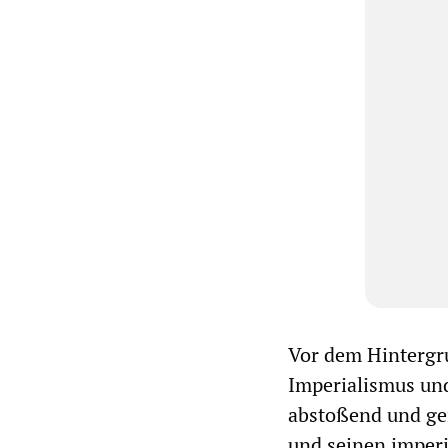
Vor dem Hintergr
Imperialismus und
abstoßend und ger
und seinen imperi