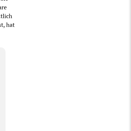
are
tlich
t, hat