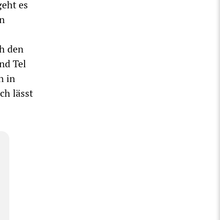
geht es
en
ch den
nd Tel
n in
ch lässt