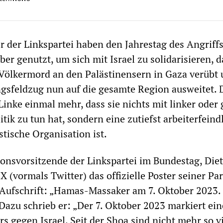
r der Linkspartei haben den Jahrestag des Angriffs
r genutzt, um sich mit Israel zu solidarisieren, d
Völkermord an den Palästinensern in Gaza verübt
gsfeldzug nun auf die gesamte Region ausweitet. 
Linke einmal mehr, dass sie nichts mit linker oder 
litik zu tun hat, sondern eine zutiefst arbeiterfeind
stische Organisation ist.
ionsvorsitzende der Linkspartei im Bundestag, Die
f X (vormals Twitter) das offizielle Poster seiner Pa
 Aufschrift: „Hamas-Massaker am 7. Oktober 2023.
. Dazu schrieb er: „Der 7. Oktober 2023 markiert ei
rs gegen Israel. Seit der Shoa sind nicht mehr so v