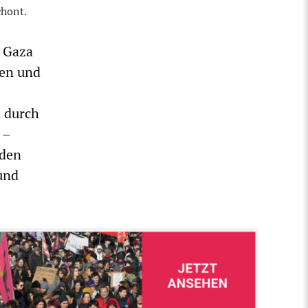
chont.
n Gaza
uen und
 durch
 –
 den
und