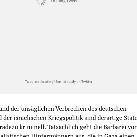
Loading Tweet ...
Tweet not loading?
See it directly on Twitter
und der unsäglichen Verbrechen des deutschen
 der israelischen Kriegspolitik sind derartige Sta
adezu kriminell. Tatsächlich geht die Barbarei von
alistischen Hintermännern aus, die in Gaza einen