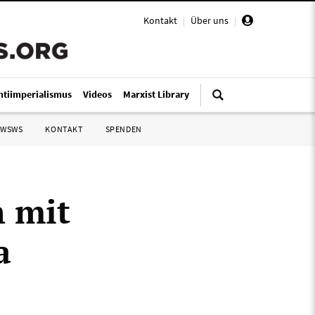
Kontakt
|
Über uns
|
ntiimperialismus
Videos
Marxist Library
 WSWS
KONTAKT
SPENDEN
h mit
a