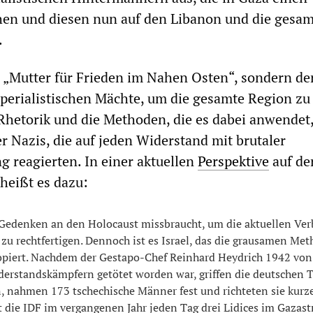
en und diesen nun auf den Libanon und die gesam
.
ie „Mutter für Frieden im Nahen Osten“, sondern de
erialistischen Mächte, um die gesamte Region zu
Rhetorik und die Methoden, die es dabei anwendet
er Nazis, die auf jeden Widerstand mit brutaler
g reagierten. In einer aktuellen
Perspektive
auf de
heißt es dazu:
 Gedenken an den Holocaust missbraucht, um die aktuellen Ve
l zu rechtfertigen. Dennoch ist es Israel, das die grausamen Me
kopiert. Nachdem der Gestapo-Chef Reinhard Heydrich 1942 von
derstandskämpfern getötet worden war, griffen die deutschen 
n, nahmen 173 tschechische Männer fest und richteten sie kur
at die IDF im vergangenen Jahr jeden Tag drei Lidices im Gazast