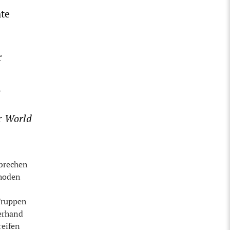
te
r
,
r
World
rbrechen
thoden
Truppen
zerhand
reifen