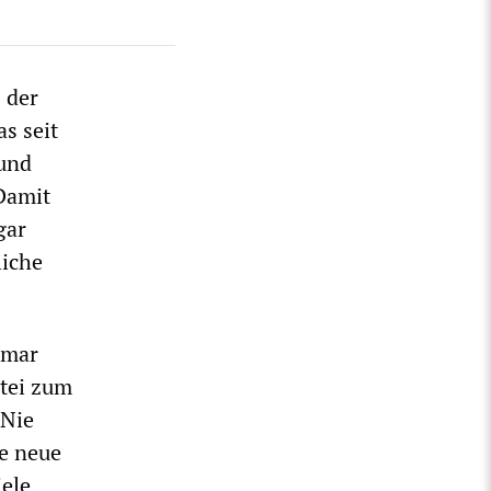
 der
as seit
 und
Damit
gar
liche
tmar
rtei zum
 Nie
ne neue
iele