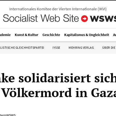
Internationales Komitee der Vierten Internationale
(
IKVI
)
ndemie
Kunst & Kultur
Geschichte
Kapitalismus & Ungleichheit
A
LISTISCHE GLEICHHEITSPARTEI
IYSSE
MEHRING VERLAG
ÜBER DIE
ke solidarisiert sic
s Völkermord in Gaz
ternWSWS