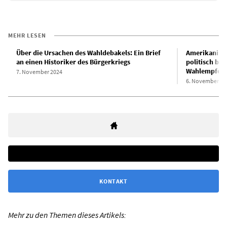
MEHR LESEN
Über die Ursachen des Wahldebakels: Ein Brief
Amerikanisch
an einen Historiker des Bürgerkriegs
politisch ban
Wahlempfehlu
7. November 2024
6. November 20
KONTAKT
Mehr zu den Themen dieses Artikels: