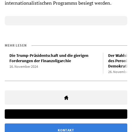
internationalistischen Programms besiegt werden.
MEHR LESEN
Die Trump-Präsidentschaft und die gierigen
Der Wahlsieg
Forderungen der Finanzoligarchie
des Peronism
Demokratie i
16. November 2024
26. November 2
KONTAKT