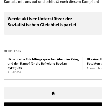
Kontakt mit uns auf und schließt euch diesem Kampf an!
Werde aktiver Unterstützer der
Sozialistischen Gleichheitspartei
MEHR LESEN
Ukrainische Flüchtlinge sprechen über den Krieg
Ukraine: Pro
und den Kampf für die Befreiung Bogdan
Soldaten von
Syrotjuks
1. November 20
3. Juli 2024