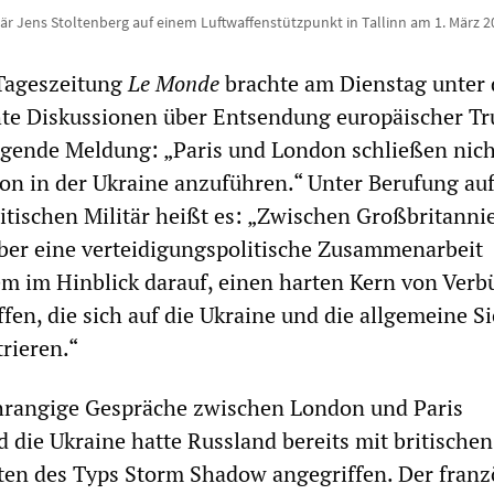
r Jens Stoltenberg auf einem Luftwaffenstützpunkt in Tallinn am 1. März 
 Tageszeitung
Le Monde
brachte am Dienstag unter
chte Diskussionen über Entsendung europäischer T
olgende Meldung: „Paris und London schließen nich
tion in der Ukraine anzuführen.“ Unter Berufung auf
itischen Militär heißt es: „Zwischen Großbritanni
ber eine verteidigungspolitische Zusammenarbeit
llem im Hinblick darauf, einen harten Kern von Ver
fen, die sich auf die Ukraine und die allgemeine S
rieren.“
hrangige Gespräche zwischen London und Paris
d die Ukraine hatte Russland bereits mit britischen
ten des Typs Storm Shadow angegriffen. Der franz