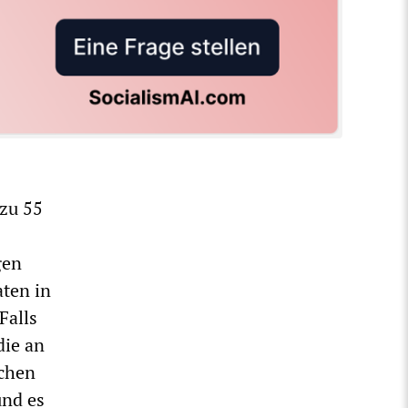
 zu 55
gen
aten in
Falls
die an
schen
und es