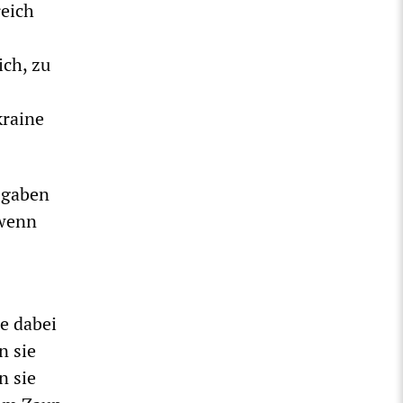
reich
ich, zu
kraine
sgaben
 wenn
e dabei
n sie
n sie