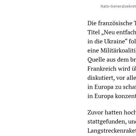
Nato-Generalsekretä
Die französische
Titel „Neu entfa
in die Ukraine“ f
eine Militärkoali
Quelle aus dem br
Frankreich wird ü
diskutiert, vor a
in Europa zu schaf
in Europa konzent
Zuvor hatten hoc
stattgefunden, un
Langstreckenrake