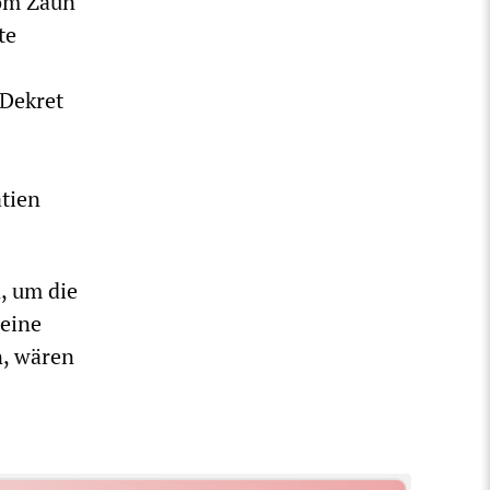
vom Zaun
te
 Dekret
atien
, um die
 eine
n, wären