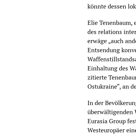
könnte dessen lok
Elie Tenenbaum, e
des relations inte
erwäge „auch ande
Entsendung konven
Waffenstillstand
Einhaltung des Wa
zitierte Tenenbau
Ostukraine“, an de
In der Bevölkerung
überwältigenden W
Eurasia Group fes
Westeuropäer ein