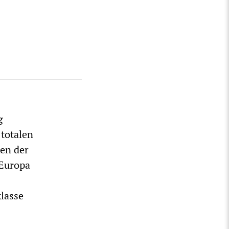
g
 totalen
ken der
 Europa
klasse