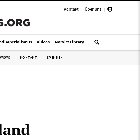
Kontakt
|
Über uns
|
ntiimperialismus
Videos
Marxist Library
 WSWS
KONTAKT
SPENDEN
land