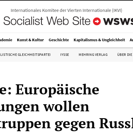
Internationales Komitee der Vierten Internationale
(
IKVI
)
ndemie
Kunst & Kultur
Geschichte
Kapitalismus & Ungleichheit
A
LISTISCHE GLEICHHEITSPARTEI
IYSSE
MEHRING VERLAG
ÜBER DIE
e: Europäische
ungen wollen
ruppen gegen Russ