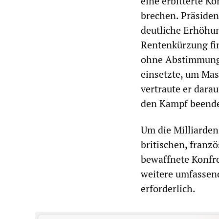
eine erbitterte K
brechen. Präsiden
deutliche Erhöhun
Rentenkürzung fin
ohne Abstimmung 
einsetzte, um Mas
vertraute er dara
den Kampf beend
Um die Milliarden
britischen, franz
bewaffnete Konfro
weitere umfassend
erforderlich.