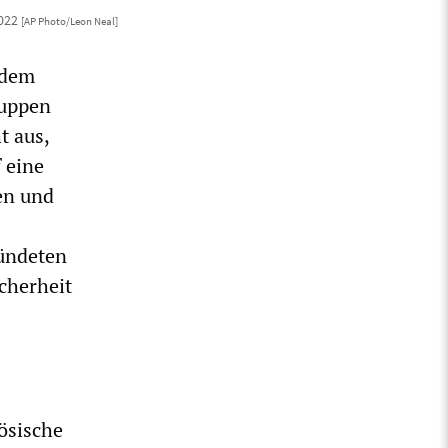
2022
[AP Photo/Leon Neal]
 dem
ruppen
t aus,
 eine
en und
bündeten
icherheit
ösische