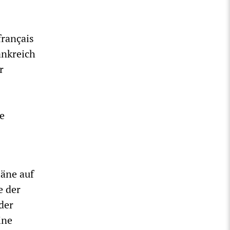
français
ankreich
r
e
läne auf
e der
der
ine