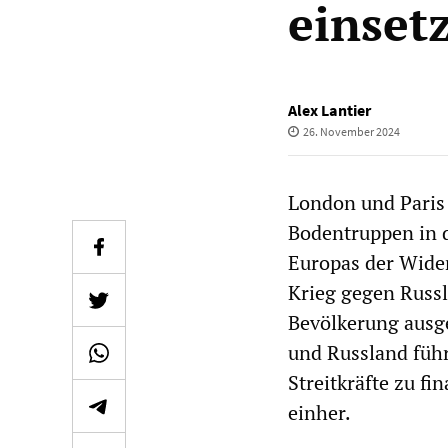
einset
Alex Lantier
26. November 2024
London und Paris 
Bodentruppen in d
Europas der Wider
Krieg gegen Russl
Bevölkerung ausg
und Russland führ
Streitkräfte zu fi
einher.