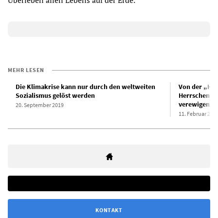
Überleben allen Lebens auf der Erde.
MEHR LESEN
Die Klimakrise kann nur durch den weltweiten
Von der „He
Sozialismus gelöst werden
Herrschende 
verewigen
20. September 2019
11. Februar 202
KONTAKT