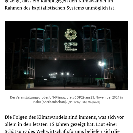
gezeigt, dass ein Kampf gegen den Klimawandel im
Rahmen des kapitalistischen Systems unmöglich ist.
Der Veranstaltungsort des UN-Klimagipfels COP29 am 23. November 2024 in
Baku (Aserbaidschan).
[AP Photo/Rafiq Maqbool]
Die Folgen des Klimawandels sind immens, was sich vor
allem in den letzten 15 Jahren gezeigt hat. Laut einer
Schätzung des Weltwirtschaftsforums beliefen sich die