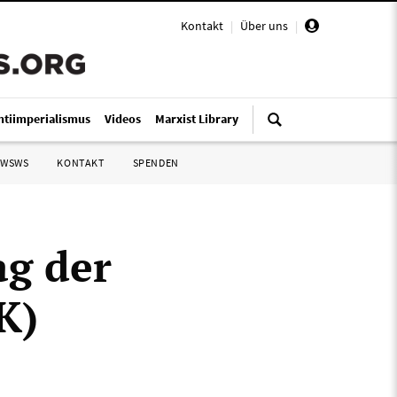
Kontakt
|
Über uns
|
ntiimperialismus
Videos
Marxist Library
 WSWS
KONTAKT
SPENDEN
ag der
K)