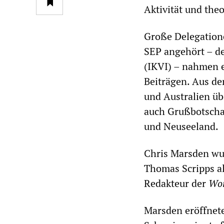
Aktivität und the
Große Delegatione
SEP angehört – de
(IKVI) – nahmen eb
Beiträgen. Aus de
und Australien üb
auch Grußbotschaf
und Neuseeland.
Chris Marsden wur
Thomas Scripps al
Redakteur der
Wor
Marsden eröffnet