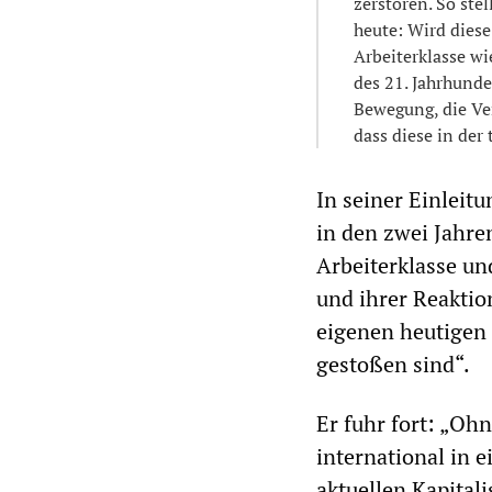
zerstören. So stel
heute: Wird diese
Arbeiterklasse w
des 21. Jahrhunde
Bewegung, die Ver
dass diese in der
In seiner Einleitu
in den zwei Jahren
Arbeiterklasse un
und ihrer Reaktio
eigenen heutigen 
gestoßen sind“.
Er fuhr fort: „Oh
international in 
aktuellen Kapitali