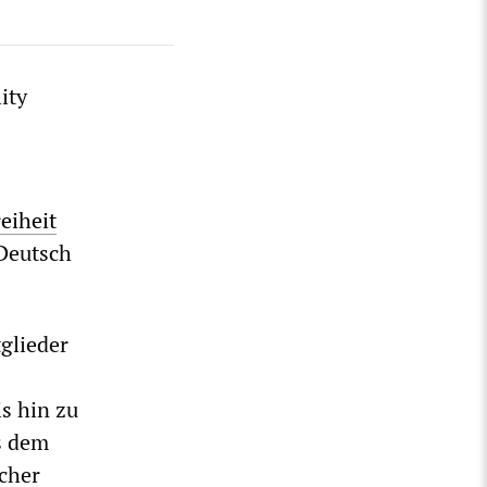
ity
eiheit
 Deutsch
glieder
s hin zu
s dem
scher