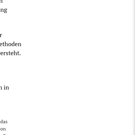
n
ung
r
methoden
ersteht.
m in
n
 das
ion