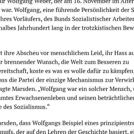
ür Wolfgang Weber, der am 16. November im Alter
 war. Wolfgang, eine führende Persönlichkeit der 
res Vorläufers, des Bunds Sozialistischer Arbeiter
 halbes Jahrhundert lang in der trotzkistischen B
t ihre Abscheu vor menschlichem Leid, ihr Hass a
hr brennender Wunsch, die Welt zum Besseren zu
ereitschaft, koste es was es wolle dafür zu kämpfen
dass die Partei der einzige Mechanismus zur Verwir
, sagte Marsden. „Wolfgang war ein solcher Mensch,
amtes Erwachsenenleben und seinen beträchtliche
e des Sozialismus.“
rsden, dass Wolfgangs Beispiel eines prinzipient
mpfs, der auf den Lehren der Geschichte basiert, e