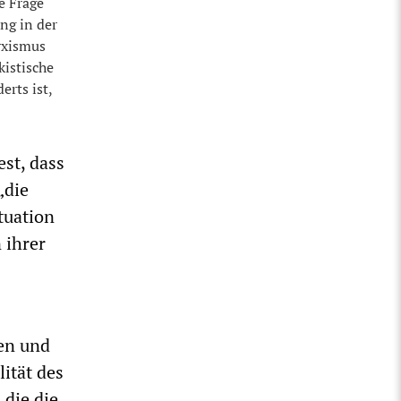
e Frage
ng in der
rxismus
kistische
rts ist,
est, dass
„die
tuation
 ihrer
ien und
ität des
 die die