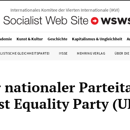
Internationales Komitee der Vierten Internationale
(
IKVI
)
ndemie
Kunst & Kultur
Geschichte
Kapitalismus & Ungleichheit
A
LISTISCHE GLEICHHEITSPARTEI
IYSSE
MEHRING VERLAG
ÜBER DIE
r nationaler Parteit
st Equality Party (U