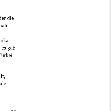
der die
nale
anka
 es gab
Türkei
lt,
aler