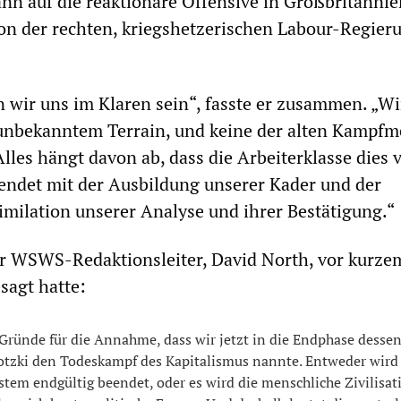
ann auf die reaktionäre Offensive in Großbritannie
on der rechten, kriegshetzerischen Labour-Regier
 wir uns im Klaren sein“, fasste er zusammen. „Wi
 unbekanntem Terrain, und keine der alten Kampf
lles hängt davon ab, dass die Arbeiterklasse dies v
endet mit der Ausbildung unserer Kader und der
imilation unserer Analyse und ihrer Bestätigung.“
der WSWS-Redaktionsleiter, David North, vor kurze
sagt hatte:
e Gründe für die Annahme, dass wir jetzt in die Endphase desse
rotzki den Todeskampf des Kapitalismus nannte. Entweder wird
ystem endgültig beendet, oder es wird die menschliche Zivilisat