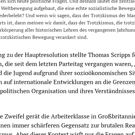
len sich heute politische Fragen. Und deshalb lautet die zentral
 Weltbewegung aufgebaut, die eine echte sozialistische Bewegu
iederbelebt? Und wenn wir sagen, dass der Trotzkismus der Ma
rts ist, dann meinen wir damit, dass der Trotzkismus, die trotz
körperung aller historischen Lehren des vergangenen Jahrhunde
 trotzkistischen Bewegung verankert sind.
ng zu der Hauptresolution stellte Thomas Scripps f
, die seit dem letzten Parteitag vergangen waren, 
d die Jugend aufgrund ihrer sozioökonomischen Si
n auf internationale Entwicklungen an die Grenzen
politischen Organisation und ihres Verständnisses
ne Zweifel gerät die Arbeiterklasse in Großbritann
einen immer schärferen Gegensatz zur brutalen Real
smus. Aber dieser Kontext wirft nur die Fragen auf,