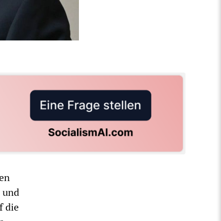
den
n und
 die