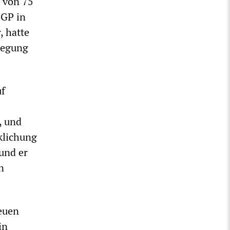
 von 75
SGP in
, hatte
ewegung
uf
, und
klichung
 und er
n
reuen
in