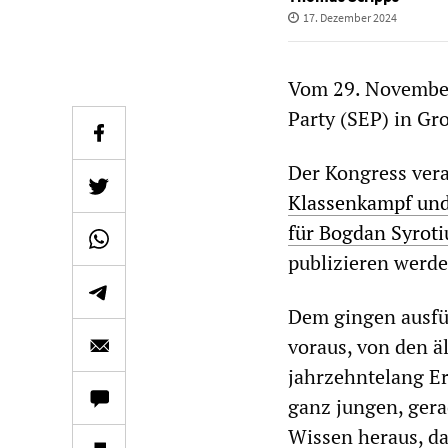
17. Dezember 2024
Vom 29. November 
Party (SEP) in Gr
Der Kongress vera
Klassenkampf und 
für Bogdan Syroti
publizieren werde
Dem gingen ausfüh
voraus, von den ä
jahrzehntelang Er
ganz jungen, gera
Wissen heraus, das