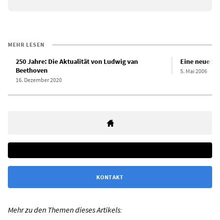
MEHR LESEN
250 Jahre: Die Aktualität von Ludwig van
Eine neue Si
Beethoven
5. Mai 2006
16. Dezember 2020
KONTAKT
Mehr zu den Themen dieses Artikels: