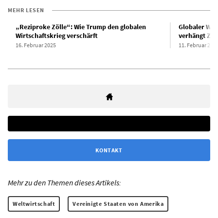
MEHR LESEN
„Reziproke Zölle“: Wie Trump den globalen
Globaler Wir
Wirtschaftskrieg verschärft
verhängt Zöl
16. Februar 2025
11. Februar 202
KONTAKT
Mehr zu den Themen dieses Artikels:
Weltwirtschaft
Vereinigte Staaten von Amerika