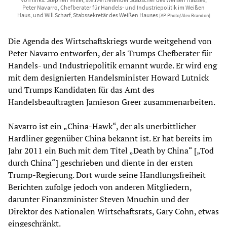
Peter Navarro, Chefberater für Handels- und Industriepolitik im Weißen
Haus, und Will Scharf, Stabssekretär des Weißen Hauses
[AP Photo/Alex Brandon]
Die Agenda des Wirtschaftskriegs wurde weitgehend von
Peter Navarro entworfen, der als Trumps Chefberater für
Handels- und Industriepolitik ernannt wurde. Er wird eng
mit dem designierten Handelsminister Howard Lutnick
und Trumps Kandidaten für das Amt des
Handelsbeauftragten Jamieson Greer zusammenarbeiten.
Navarro ist ein „China-Hawk“, der als unerbittlicher
Hardliner gegenüber China bekannt ist. Er hat bereits im
Jahr 2011 ein Buch mit dem Titel „Death by China“ [„Tod
durch China“] geschrieben und diente in der ersten
Trump-Regierung. Dort wurde seine Handlungsfreiheit
Berichten zufolge jedoch von anderen Mitgliedern,
darunter Finanzminister Steven Mnuchin und der
Direktor des Nationalen Wirtschaftsrats, Gary Cohn, etwas
eingeschränkt.