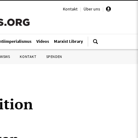
Kontakt
|
Über uns
|
ntiimperialismus
Videos
Marxist Library
 WSWS
KONTAKT
SPENDEN
ition