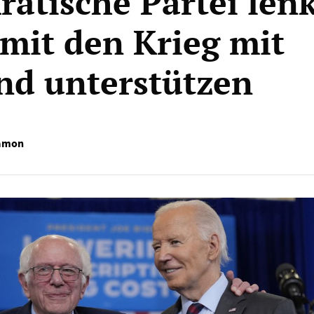
atische Partei len
mit den Krieg mit
nd unterstützen
amon