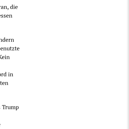
an, die
essen
ondern
benutzte
Kein
rd in
sten
s Trump
e