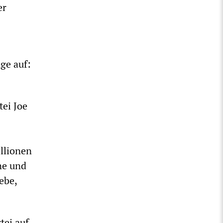
er
ge auf:
tei Joe
llionen
ne und
ebe,
tei auf