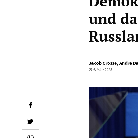
Demokr
und da
Russla
Jacob Crosse
,
Andre D
6. März 2025