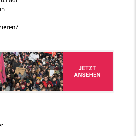
in
zieren?
er