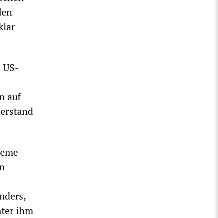
den
klar
 US-
n auf
derstand
reme
en
nders,
nter ihm