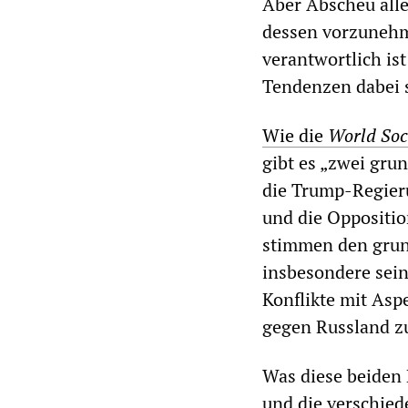
Aber Abscheu allei
dessen vorzunehm
verantwortlich is
Tendenzen dabei 
Wie die
World Soc
gibt es „zwei gru
die Trump-Regieru
und die Oppositio
stimmen den grun
insbesondere sein
Konflikte mit Asp
gegen Russland 
Was diese beiden 
und die verschie