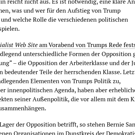
n reicht nicht aus. Es ist notwendig, eine klare A
en, was und wer für den Aufstieg von Trump
t und welche Rolle die verschiedenen politischen
spielen.
ialist Web Site
am Vorabend von Trumps Rede festst
ndlegend unterschiedliche Formen der Opposition
ng“ – die Opposition der Arbeiterklasse und der 
n bedeutender Teile der herrschenden Klasse. Letz
dlegenden Elementen von Trumps Politik zu,
er innenpolitischen Agenda, haben aber erheblich
ekten seiner Außenpolitik, die vor allem mit dem K
zusammenhängen.
Lager der Opposition betrifft, so stehen Bernie Sa
denen Organisationen im Dunstkreis der Demokrat