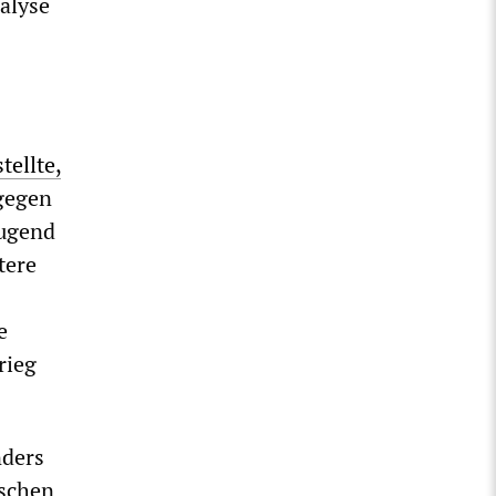
nalyse
ellte,
 gegen
Jugend
tere
e
rieg
nders
ischen