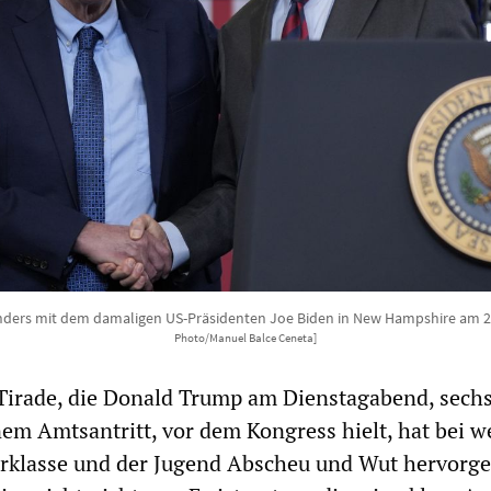
nders mit dem damaligen US-Präsidenten Joe Biden in New Hampshire am 2
Photo/Manuel Balce Ceneta]
 Tirade, die Donald Trump am Dienstagabend, sech
m Amtsantritt, vor dem Kongress hielt, hat bei w
erklasse und der Jugend Abscheu und Wut hervorge