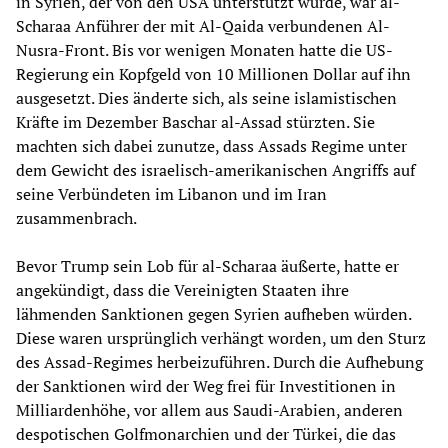
in Syrien, der von den USA unterstützt wurde, war al-
Scharaa Anführer der mit Al-Qaida verbundenen Al-
Nusra-Front. Bis vor wenigen Monaten hatte die US-
Regierung ein Kopfgeld von 10 Millionen Dollar auf ihn
ausgesetzt. Dies änderte sich, als seine islamistischen
Kräfte im Dezember Baschar al-Assad stürzten. Sie
machten sich dabei zunutze, dass Assads Regime unter
dem Gewicht des israelisch-amerikanischen Angriffs auf
seine Verbündeten im Libanon und im Iran
zusammenbrach.
Bevor Trump sein Lob für al-Scharaa äußerte, hatte er
angekündigt, dass die Vereinigten Staaten ihre
lähmenden Sanktionen gegen Syrien aufheben würden.
Diese waren ursprünglich verhängt worden, um den Sturz
des Assad-Regimes herbeizuführen. Durch die Aufhebung
der Sanktionen wird der Weg frei für Investitionen in
Milliardenhöhe, vor allem aus Saudi-Arabien, anderen
despotischen Golfmonarchien und der Türkei, die das