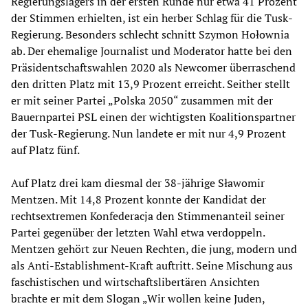
Regierungslagers in der ersten Runde nur etwa 41 Prozent
der Stimmen erhielten, ist ein herber Schlag für die Tusk-
Regierung. Besonders schlecht schnitt Szymon Hołownia
ab. Der ehemalige Journalist und Moderator hatte bei den
Präsidentschaftswahlen 2020 als Newcomer überraschend
den dritten Platz mit 13,9 Prozent erreicht. Seither stellt
er mit seiner Partei „Polska 2050“ zusammen mit der
Bauernpartei PSL einen der wichtigsten Koalitionspartner
der Tusk-Regierung. Nun landete er mit nur 4,9 Prozent
auf Platz fünf.
Auf Platz drei kam diesmal der 38-jährige Sławomir
Mentzen. Mit 14,8 Prozent konnte der Kandidat der
rechtsextremen Konfederacja den Stimmenanteil seiner
Partei gegenüber der letzten Wahl etwa verdoppeln.
Mentzen gehört zur Neuen Rechten, die jung, modern und
als Anti-Establishment-Kraft auftritt. Seine Mischung aus
faschistischen und wirtschaftslibertären Ansichten
brachte er mit dem Slogan „Wir wollen keine Juden,