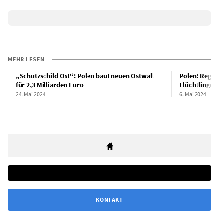
MEHR LESEN
„Schutzschild Ost“: Polen baut neuen Ostwall
Polen: Regier
für 2,3 Milliarden Euro
Flüchtlinge
24. Mai 2024
6. Mai 2024
KONTAKT