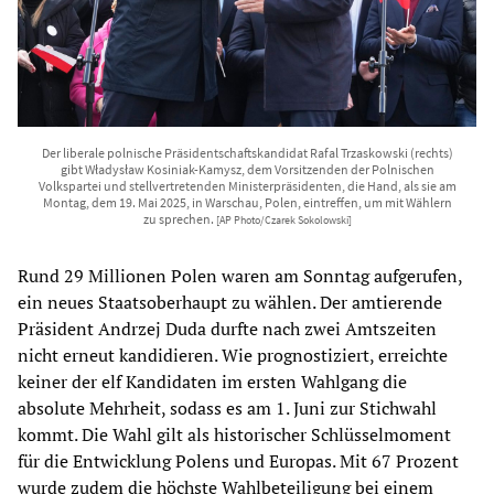
Der liberale polnische Präsidentschaftskandidat Rafal Trzaskowski (rechts)
gibt Władysław Kosiniak-Kamysz, dem Vorsitzenden der Polnischen
Volkspartei und stellvertretenden Ministerpräsidenten, die Hand, als sie am
Montag, dem 19. Mai 2025, in Warschau, Polen, eintreffen, um mit Wählern
zu sprechen.
[AP Photo/Czarek Sokolowski]
Rund 29 Millionen Polen waren am Sonntag aufgerufen,
ein neues Staatsoberhaupt zu wählen. Der amtierende
Präsident Andrzej Duda durfte nach zwei Amtszeiten
nicht erneut kandidieren. Wie prognostiziert, erreichte
keiner der elf Kandidaten im ersten Wahlgang die
absolute Mehrheit, sodass es am 1. Juni zur Stichwahl
kommt. Die Wahl gilt als historischer Schlüsselmoment
für die Entwicklung Polens und Europas. Mit 67 Prozent
wurde zudem die höchste Wahlbeteiligung bei einem