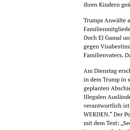
ihren Kindern geä
Trumps Anwälte ar
Familienmitgliede
Doch El Gamal un
gegen Visabestimm
Familienvaters. Da
Am Dienstag ersch
in dem Trump in s
geplanten Abschie
Illegalen Ausländ
verantwortlich 
WERDEN.“ Der Pos
mit dem Text: „Se