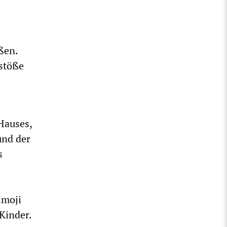
ßen.
stöße
Hauses,
und der
s
Emoji
Kinder.