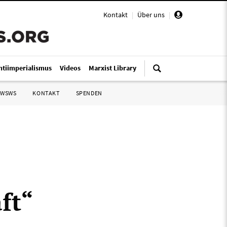
Kontakt
|
Über uns
|
ntiimperialismus
Videos
Marxist Library
 WSWS
KONTAKT
SPENDEN
ft“