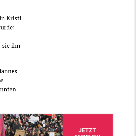
n Kristi
urde:
 sie ihn
 Mannes
ms
könnten