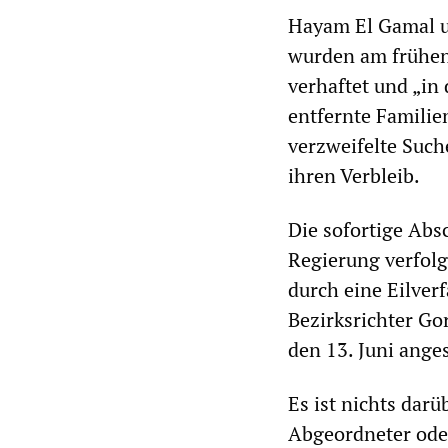
Hayam El Gamal un
wurden am frühen
verhaftet und „in
entfernte Familie
verzweifelte Such
ihren Verbleib.
Die sofortige Ab
Regierung verfolg
durch eine Eilver
Bezirksrichter Go
den 13. Juni anges
Es ist nichts dar
Abgeordneter oder