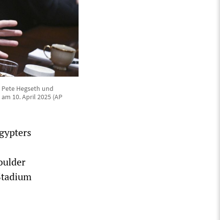
r Pete Hegseth und
am 10. April 2025 (AP
gypters
oulder
 Stadium