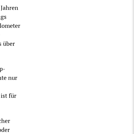
 Jahren
ngs
ilometer
e
s über
p-
nte nur
st für
cher
oder