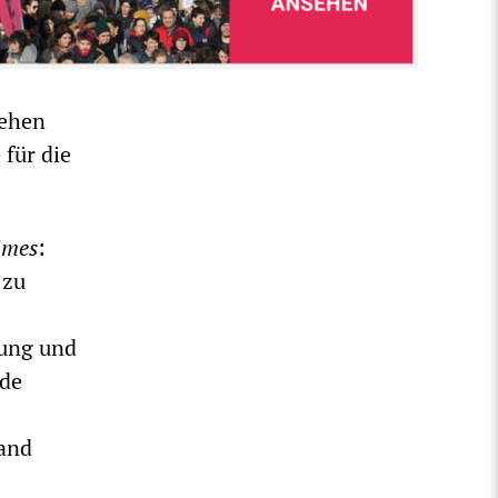
gehen
 für die
imes
:
 zu
rung und
nde
tand