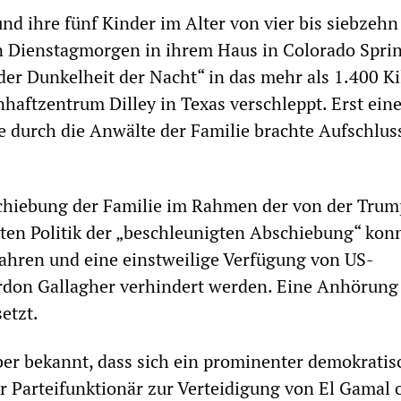
d ihre fünf Kinder im Alter von vier bis siebzehn
 Dienstagmorgen in ihrem Haus in Colorado Spri
 der Dunkelheit der Nacht“ in das mehr als 1.400 K
nhaftzentrum Dilley in Texas verschleppt. Erst ein
e durch die Anwälte der Familie brachte Aufschlus
schiebung der Familie im Rahmen der von der Trum
ten Politik der „beschleunigten Abschiebung“ kon
fahren und eine einstweilige Verfügung von US-
rdon Gallagher verhindert werden. Eine Anhörung i
etzt.
über bekannt, dass sich ein prominenter demokratis
 Parteifunktionär zur Verteidigung von El Gamal 