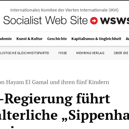
Internationales Komitee der Vierten Internationale
(
IKVI
)
ndemie
Kunst & Kultur
Geschichte
Kapitalismus & Ungleichheit
A
LISTISCHE GLEICHHEITSPARTEI
IYSSE
MEHRING VERLAG
ÜBER DIE
on Hayam El Gamal und ihren fünf Kindern
Regierung führt
alterliche „Sippenha