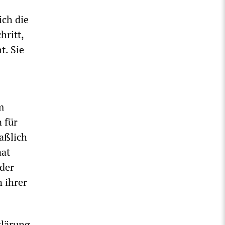
ich die
hritt,
t. Sie
m
 für
aßlich
aat
oder
 ihrer
klärung