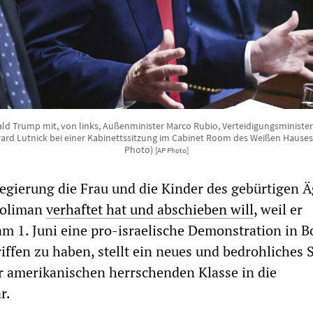
ld Trump mit, von links, Außenminister Marco Rubio, Verteidigungsministe
rd Lutnick bei einer Kabinettssitzung im Cabinet Room des Weißen Hauses 
Photo)
[AP Photo]
gierung die Frau und die Kinder des gebürtigen Ä
Soliman
verhaftet hat und abschieben will
, weil er
am 1. Juni eine pro-israelische Demonstration in B
iffen zu haben, stellt ein neues und bedrohliches
r amerikanischen herrschenden Klasse in die
r.