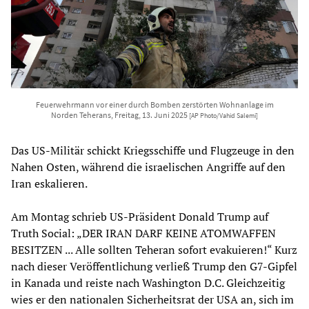
Feuerwehrmann vor einer durch Bomben zerstörten Wohnanlage im
Norden Teherans, Freitag, 13. Juni 2025
[AP Photo/Vahid Salemi]
Das US-Militär schickt Kriegsschiffe und Flugzeuge in den
Nahen Osten, während die israelischen Angriffe auf den
Iran eskalieren.
Am Montag schrieb US-Präsident Donald Trump auf
Truth Social: „DER IRAN DARF KEINE ATOMWAFFEN
BESITZEN ... Alle sollten Teheran sofort evakuieren!“ Kurz
nach dieser Veröffentlichung verließ Trump den G7-Gipfel
in Kanada und reiste nach Washington D.C. Gleichzeitig
wies er den nationalen Sicherheitsrat der USA an, sich im