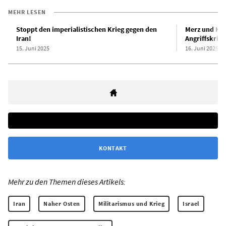
MEHR LESEN
Stoppt den imperialistischen Krieg gegen den
Merz und Klin
Iran!
Angriffskrieg
15. Juni 2025
16. Juni 2025
KONTAKT
Mehr zu den Themen dieses Artikels:
Iran
Naher Osten
Militarismus und Krieg
Israel