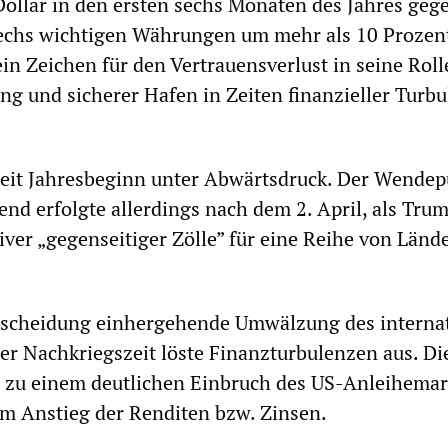
Dollar in den ersten sechs Monaten des Jahres geg
echs wichtigen Währungen um mehr als 10 Prozen
 ein Zeichen für den Vertrauensverlust in seine Roll
ng und sicherer Hafen in Zeiten finanzieller Turb
seit Jahresbeginn unter Abwärtsdruck. Der Wendep
nd erfolgte allerdings nach dem 2. April, als Trum
er „gegenseitiger Zölle” für eine Reihe von Länd
ntscheidung einhergehende Umwälzung des interna
r Nachkriegszeit löste Finanzturbulenzen aus. Di
 zu einem deutlichen Einbruch des US-Anleihemar
m Anstieg der Renditen bzw. Zinsen.