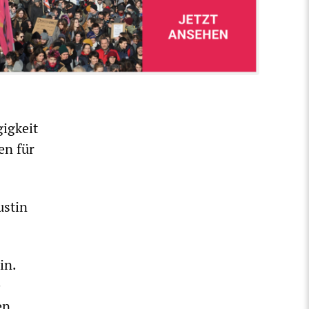
igkeit
en für
ustin
in.
e
en