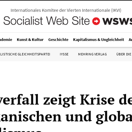
Internationales Komitee der Vierten Internationale
(
IKVI
)
ndemie
Kunst & Kultur
Geschichte
Kapitalismus & Ungleichheit
A
LISTISCHE GLEICHHEITSPARTEI
IYSSE
MEHRING VERLAG
ÜBER DIE
erfall zeigt Krise d
anischen und glob