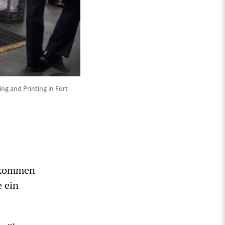
ng and Printing in Fort
bkommen
e ein