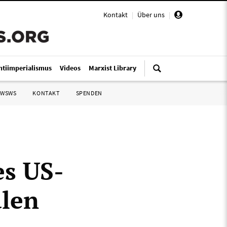
Kontakt
|
Über uns
|
ntiimperialismus
Videos
Marxist Library
 WSWS
KONTAKT
SPENDEN
es US-
alen