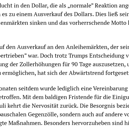
Flucht in den Dollar, die als „normale” Reaktion an
es zu einem Ausverkauf des Dollars. Dies ließ sei
senmärkten sinken und das vorherrschende Motto l
uf den Ausverkauf an den Anleihemärkten, der sei
ertrieben” war. Doch trotz Trumps Entscheidung 
rung der Zollerhöhungen für 90 Tage auszusetzen,
ermöglichen, hat sich der Abwärtstrend fortgeset
Monaten seitdem wurde lediglich eine Vereinbarung
troffen. Mit dem baldigen Fristende für die Einig
Juli kehrt die Nervosität zurück. Die Besorgnis bezi
 pauschalen Gegenzölle, sondern auch auf andere v
te Maßnahmen. Besonders hervorzuheben sind hi