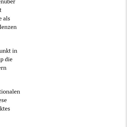
enüber
t
e als
ulenzen
unkt in
p die
ern
tionalen
ese
ktes