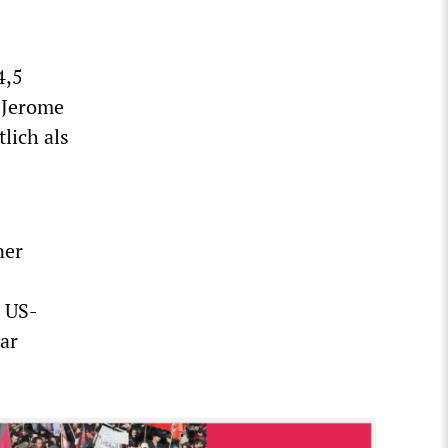
4,5
 Jerome
lich als
ner
 US-
ar