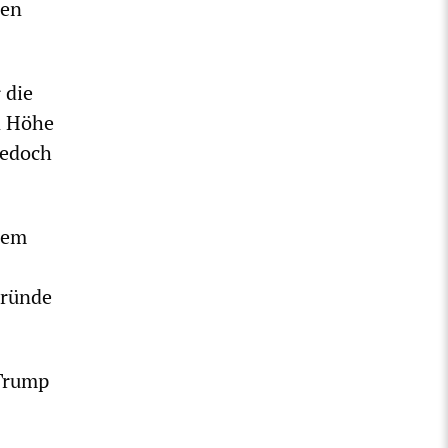
gen
 die
n Höhe
jedoch
nem
Gründe
 Trump