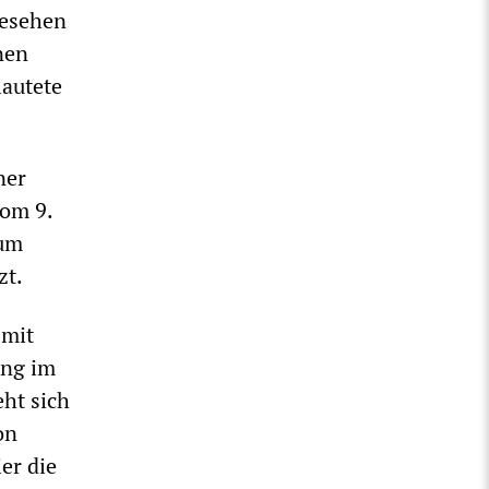
gesehen
nen
autete
ner
vom 9.
 um
zt.
 mit
ung im
eht sich
on
er die