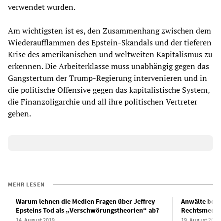
verwendet wurden.
Am wichtigsten ist es, den Zusammenhang zwischen dem
Wiederaufflammen des Epstein-Skandals und der tieferen
Krise des amerikanischen und weltweiten Kapitalismus zu
erkennen. Die Arbeiterklasse muss unabhängig gegen das
Gangstertum der Trump-Regierung intervenieren und in
die politische Offensive gegen das kapitalistische System,
die Finanzoligarchie und all ihre politischen Vertreter
gehen.
MEHR LESEN
Warum lehnen die Medien Fragen über Jeffrey
Anwälte bezw
Epsteins Tod als „Verschwörungstheorien“ ab?
Rechtsmedizi
14. August 2019
19. August 2019