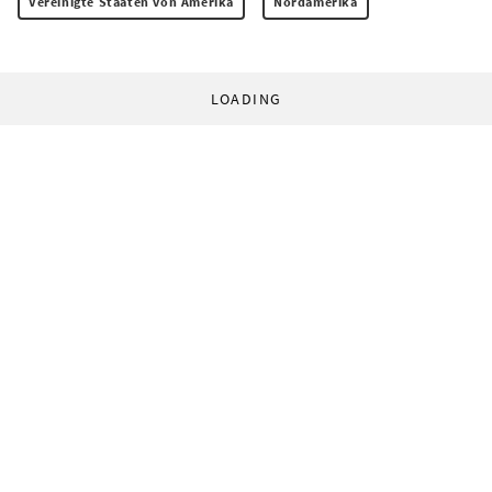
Vereinigte Staaten von Amerika
Nordamerika
LOADING