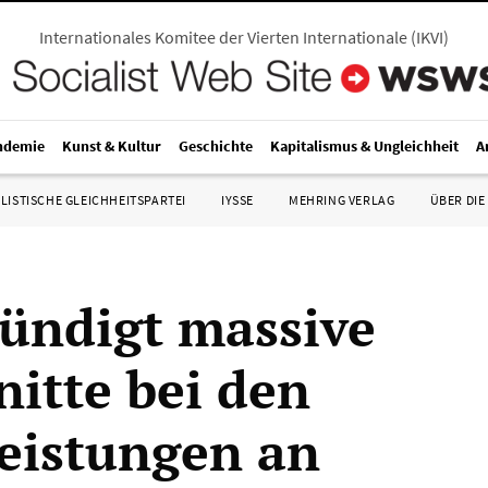
Internationales Komitee der Vierten Internationale
(
IKVI
)
ndemie
Kunst & Kultur
Geschichte
Kapitalismus & Ungleichheit
A
LISTISCHE GLEICHHEITSPARTEI
IYSSE
MEHRING VERLAG
ÜBER DIE
ündigt massive
nitte bei den
leistungen an