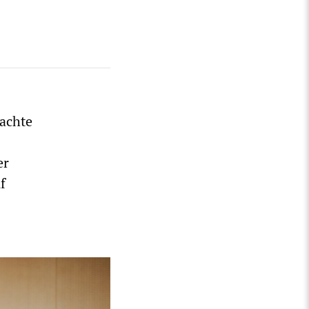
machte
er
f