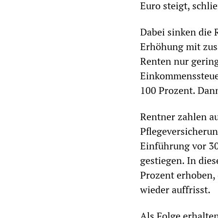
Euro steigt, schl
Dabei sinken die 
Erhöhung mit zus
Renten nur gering 
Einkommenssteuer
100 Prozent. Dann
Rentner zahlen au
Pflegeversicherung
Einführung vor 30
gestiegen. In die
Prozent erhoben, 
wieder auffrisst.
Als Folge erhalte