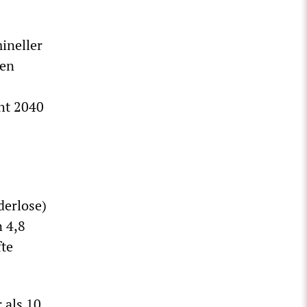
ineller
den
ht 2040
derlose)
n 4,8
fte
 als 10