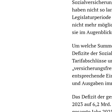
Sozialversicherun
haben nicht so lan
Legislaturperiode
nicht mehr möglic
sie im Augenblick
Um welche Summen
Defizite der Sozi
Tarifabschlüsse u
„versicherungsfre
entsprechende Ei
und Ausgaben imm
Das Defizit der g
2023 auf 6,2 Mrd.
gesamte Jahr 2025