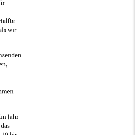
ir
Hälfte
als wir
chsenden
en,
ahmen
im Jahr
 das
 10 bis