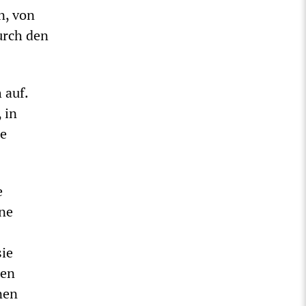
n, von
urch den
 auf.
 in
ie
e
ine
sie
ren
nen