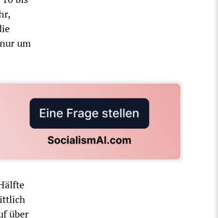
hr,
die
 nur um
Hälfte
ttlich
uf über