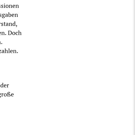
ssionen
usgaben
rstand,
en. Doch
.
zahlen.
 der
große