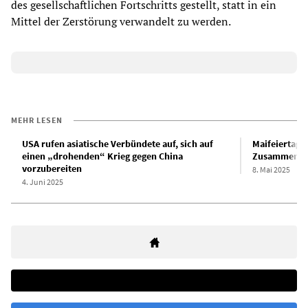
des gesellschaftlichen Fortschritts gestellt, statt in ein
Mittel der Zerstörung verwandelt zu werden.
MEHR LESEN
USA rufen asiatische Verbündete auf, sich auf
Maifeiertag 
einen „drohenden“ Krieg gegen China
Zusammenbru
vorzubereiten
8. Mai 2025
4. Juni 2025