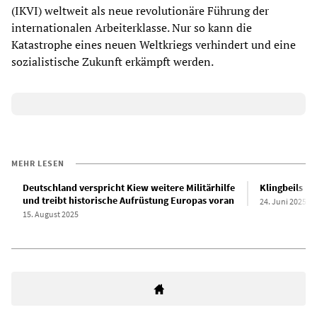
(IKVI) weltweit als neue revolutionäre Führung der
internationalen Arbeiterklasse. Nur so kann die
Katastrophe eines neuen Weltkriegs verhindert und eine
sozialistische Zukunft erkämpft werden.
MEHR LESEN
Deutschland verspricht Kiew weitere Militärhilfe
Klingbeils Kr
und treibt historische Aufrüstung Europas voran
24. Juni 2025
15. August 2025