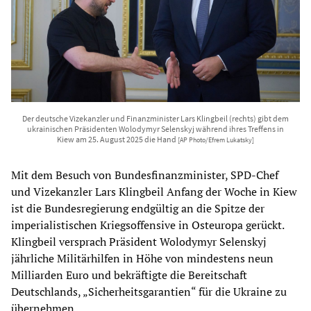
Der deutsche Vizekanzler und Finanzminister Lars Klingbeil (rechts) gibt dem
ukrainischen Präsidenten Wolodymyr Selenskyj während ihres Treffens in
Kiew am 25. August 2025 die Hand
[AP Photo/Efrem Lukatsky]
Mit dem Besuch von Bundesfinanzminister, SPD-Chef
und Vizekanzler Lars Klingbeil Anfang der Woche in Kiew
ist die Bundesregierung endgültig an die Spitze der
imperialistischen Kriegsoffensive in Osteuropa gerückt.
Klingbeil versprach Präsident Wolodymyr Selenskyj
jährliche Militärhilfen in Höhe von mindestens neun
Milliarden Euro und bekräftigte die Bereitschaft
Deutschlands, „Sicherheitsgarantien“ für die Ukraine zu
übernehmen.