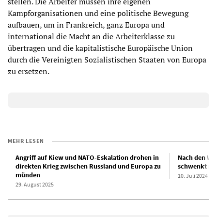
stellen. Die Arbeiter müssen ihre eigenen
Kampforganisationen und eine politische Bewegung
aufbauen, um in Frankreich, ganz Europa und
international die Macht an die Arbeiterklasse zu
übertragen und die kapitalistische Europäische Union
durch die Vereinigten Sozialistischen Staaten von Europa
zu ersetzen.
MEHR LESEN
Angriff auf Kiew und NATO-Eskalation drohen in
Nach den Wah
direkten Krieg zwischen Russland und Europa zu
schwenkt nac
münden
10. Juli 2024
29. August 2025