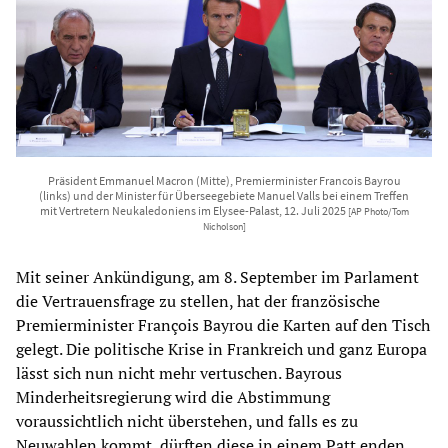
Präsident Emmanuel Macron (Mitte), Premierminister Francois Bayrou
(links) und der Minister für Überseegebiete Manuel Valls bei einem Treffen
mit Vertretern Neukaledoniens im Elysee-Palast, 12. Juli 2025
[AP Photo/Tom
Nicholson]
Mit seiner Ankündigung, am 8. September im Parlament
die Vertrauensfrage zu stellen, hat der französische
Premierminister François Bayrou die Karten auf den Tisch
gelegt. Die politische Krise in Frankreich und ganz Europa
lässt sich nun nicht mehr vertuschen. Bayrous
Minderheitsregierung wird die Abstimmung
voraussichtlich nicht überstehen, und falls es zu
Neuwahlen kommt, dürften diese in einem Patt enden.