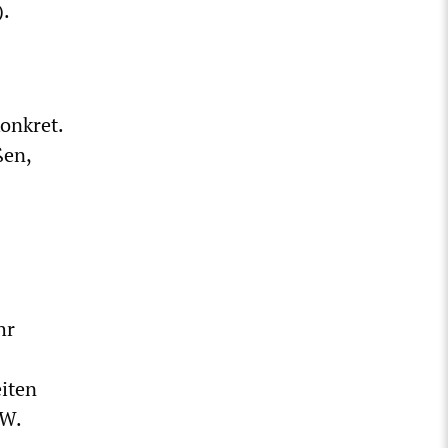
.
onkret.
ßen,
hr
iten
RW.