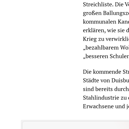
Streichliste. Die
großen Ballungsz
kommunalen Kandi
erklären, wie si
Krieg zu verwirkl
„bezahlbarem Woh
„besseren Schule
Die kommende Stre
Städte von Duisb
sind bereits durc
Stahlindustrie zu
Erwachsene und je