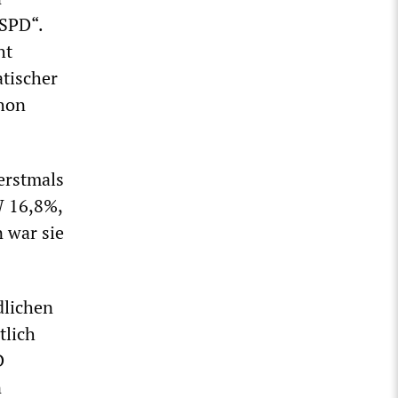
 SPD“.
ht
atischer
chon
erstmals
W 16,8%,
 war sie
dlichen
tlich
D
n