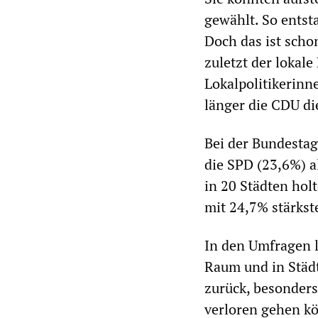
gewählt. So entst
Doch das ist schon
zuletzt der lokale
Lokalpolitikerinn
länger die CDU d
Bei der Bundesta
die SPD (23,6%) a
in 20 Städten hol
mit 24,7% stärkste
In den Umfragen l
Raum und in Städt
zurück, besonder
verloren gehen kö