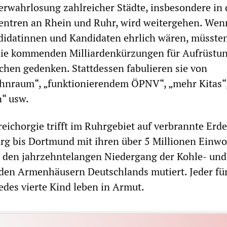
 Verwahrlosung zahlreicher Städte, insbesondere in
entren an Rhein und Ruhr, wird weitergehen. Wen
datinnen und Kandidaten ehrlich wären, müssten
e die kommenden Milliardenkürzungen für Aufrüstu
ichen gedenken. Stattdessen fabulieren sie von
nraum“, „funktionierendem ÖPNV“, „mehr Kitas“
n“ usw.
ichorgie trifft im Ruhrgebiet auf verbrannte Erde
urg bis Dortmund mit ihren über 5 Millionen Einw
h den jahrzehntelangen Niedergang der Kohle- und
 den Armenhäusern Deutschlands mutiert. Jeder fü
des vierte Kind leben in Armut.