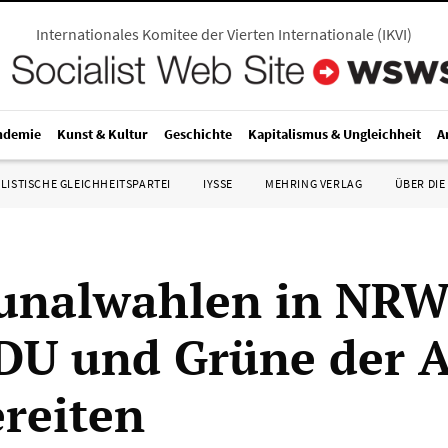
Internationales Komitee der Vierten Internationale
(
IKVI
)
ndemie
Kunst & Kultur
Geschichte
Kapitalismus & Ungleichheit
A
LISTISCHE GLEICHHEITSPARTEI
IYSSE
MEHRING VERLAG
ÜBER DIE
nalwahlen in NRW
DU und Grüne der 
reiten