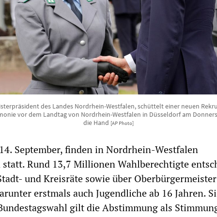
sterpräsident des Landes Nordrhein-Westfalen, schüttelt einer neuen Rekr
monie vor dem Landtag von Nordrhein-Westfalen in Düsseldorf am Donners
die Hand
[AP Photo]
14. September, finden in Nordrhein-Westfalen
tatt. Rund 13,7 Millionen Wahlberechtigte entsc
tadt- und Kreisräte sowie über Oberbürgermeiste
arunter erstmals auch Jugendliche ab 16 Jahren. S
Bundestagswahl gilt die Abstimmung als Stimmung