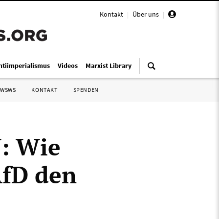
Kontakt
|
Über uns
|
ntiimperialismus
Videos
Marxist Library
 WSWS
KONTAKT
SPENDEN
: Wie
AfD den