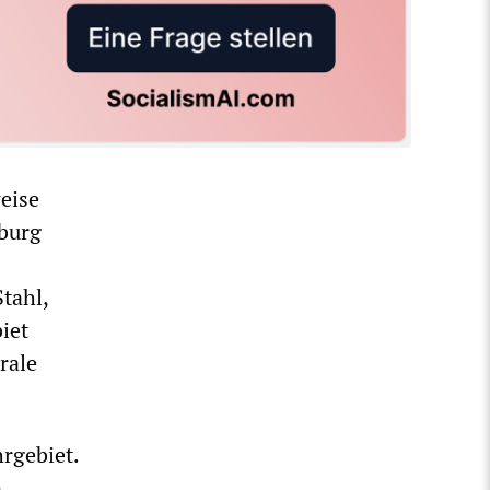
weise
sburg
tahl,
iet
rale
rgebiet.
n