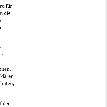
ro für
n die
r
n
er
r,
nnen,
rklären
dräten,
f der