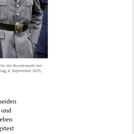
utin der Bundeswehr bei
tag, 4. September 2025,
heiden
r und
ieben
stest