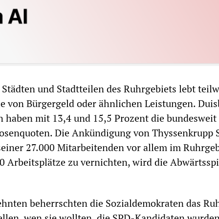
 Städten und Stadtteilen des Ruhrgebiets lebt teil
ie von Bürgergeld oder ähnlichen Leistungen. Dui
n haben mit 13,4 und 15,5 Prozent die bundesweit
losenquoten. Die Ankündigung von Thyssenkrupp S
seiner 27.000 Mitarbeitenden vor allem im Ruhrgeb
00 Arbeitsplätze zu vernichten, wird die Abwärtsspi
zehnten beherrschten die Sozialdemokraten das Ruh
ellen, wen sie wollten, die SPD-Kandidaten wurde