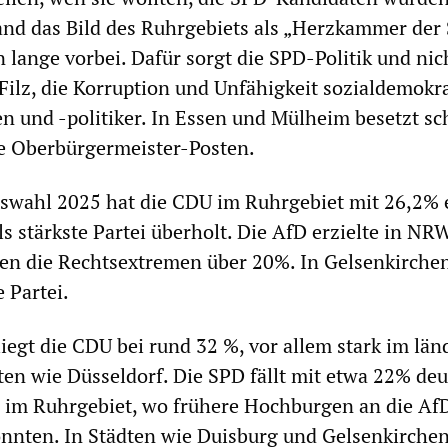
and das Bild des Ruhrgebiets als „Herzkammer der
 lange vorbei. Dafür sorgt die SPD-Politik und nic
 Filz, die Korruption und Unfähigkeit sozialdemokr
en und -politiker. In Essen und Mülheim besetzt s
ie Oberbürgermeister-Posten.
gswahl 2025 hat die CDU im Ruhrgebiet mit 26,2% 
ls stärkste Partei überholt. Die AfD erzielte in NR
ten die Rechtsextremen über 20%. In Gelsenkirchen
 Partei.
iegt die CDU bei rund 32 %, vor allem stark im län
en wie Düsseldorf. Die SPD fällt mit etwa 22% deu
s im Ruhrgebiet, wo frühere Hochburgen an die Af
nnten. In Städten wie Duisburg und Gelsenkirche