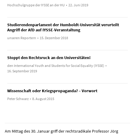
Hochschulgruppe der IYSSE an der HU
•
22. Juni 2019
Studierendenparlament der Humboldt-Universität verurteilt
Angriff der AfD auf IYSSE-Veranstaltung
unseren Reportern
•
15. Dezember 2018
Stoppt den Rechtsruck an den Universitäten!
den International Youth and Students for Social Equality (IYSSE)
•
16. September 2019
Wissenschaft oder Kriegspropaganda? – Vorwort
Peter Schwarz
•
8. August 2015
Am Mittag des 30. Januar griff der rechtsradikale Professor Jörg