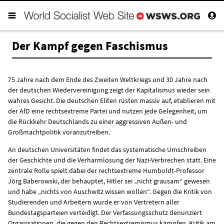
Der Kampf gegen Faschismus
75 Jahre nach dem Ende des Zweiten Weltkriegs und 30 Jahre nach
der deutschen Wiedervereinigung zeigt der Kapitalismus wieder sein
wahres Gesicht. Die deutschen Eliten rüsten massiv auf, etablieren mit
der AfD eine rechtsextreme Partei und nutzen jede Gelegenheit, um
die Rückkehr Deutschlands zu einer aggressiven Außen- und
Großmachtpolitik voranzutreiben.
An deutschen Universitäten findet das systematische Umschreiben
der Geschichte und die Verharmlosung der Nazi-Verbrechen statt. Eine
zentrale Rolle spielt dabei der rechtsextreme Humboldt-Professor
Jörg Baberowski, der behauptet, Hitler sei „nicht grausam“ gewesen
und habe „nichts von Auschwitz wissen wollen“. Gegen die Kritik von
Studierenden und Arbeitern wurde er von Vertretern aller
Bundestagsparteien verteidigt. Der Verfassungsschutz denunziert
Organisationen, die gegen den Rechtsextremismus kämpfen, Kritik am