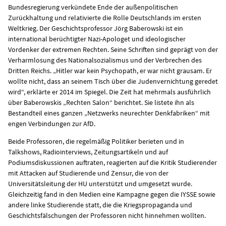
Bundesregierung verkündete Ende der außenpolitischen
Zurückhaltung und relativierte die Rolle Deutschlands im ersten
Weltkrieg. Der Geschichtsprofessor Jörg Baberowski ist ein
international berüchtigter Nazi-Apologet und ideologischer
Vordenker der extremen Rechten. Seine Schriften sind geprägt von der
Verharmlosung des Nationalsozialismus und der Verbrechen des
Dritten Reichs. „Hitler war kein Psychopath, er war nicht grausam. Er
wollte nicht, dass an seinem Tisch über die Judenvernichtung geredet
wird“, erklärte er 2014 im Spiegel. Die Zeit hat mehrmals ausführlich
über Baberowskis „Rechten Salon“ berichtet. Sie listete ihn als
Bestandteil eines ganzen „Netzwerks neurechter Denkfabriken“ mit
engen Verbindungen zur AfD.
Beide Professoren, die regelmäßig Politiker berieten und in
Talkshows, Radiointerviews, Zeitungsartikeln und auf
Podiumsdiskussionen auftraten, reagierten auf die Kritik Studierender
mit Attacken auf Studierende und Zensur, die von der
Universitätsleitung der HU unterstützt und umgesetzt wurde.
Gleichzeitig fand in den Medien eine Kampagne gegen die IYSSE sowie
andere linke Studierende statt, die die Kriegspropaganda und
Geschichtsfälschungen der Professoren nicht hinnehmen wollten.