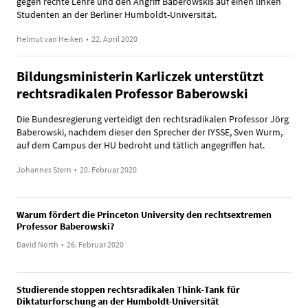
gegen rechte Lehre und den Angriff Baberowskis auf einen linken
Studenten an der Berliner Humboldt-Universität.
Helmut van Heiken
•
22. April 2020
Bildungsministerin Karliczek unterstützt
rechtsradikalen Professor Baberowski
Die Bundesregierung verteidigt den rechtsradikalen Professor Jörg
Baberowski, nachdem dieser den Sprecher der IYSSE, Sven Wurm,
auf dem Campus der HU bedroht und tätlich angegriffen hat.
Johannes Stern
•
20. Februar 2020
Warum fördert die Princeton University den rechtsextremen
Professor Baberowski?
David North
•
26. Februar 2020
Studierende stoppen rechtsradikalen Think-Tank für
Diktaturforschung an der Humboldt-Universität