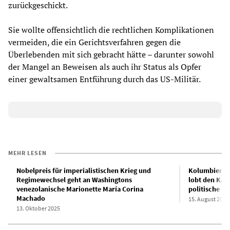
zurückgeschickt.
Sie wollte offensichtlich die rechtlichen Komplikationen
vermeiden, die ein Gerichtsverfahren gegen die
Überlebenden mit sich gebracht hätte – darunter sowohl
der Mangel an Beweisen als auch ihr Status als Opfer
einer gewaltsamen Entführung durch das US-Militär.
MEHR LESEN
Nobelpreis für imperialistischen Krieg und
Kolumbien: D
Regimewechsel geht an Washingtons
lobt den Kapi
venezolanische Marionette María Corina
politische R
Machado
15. August 2022
13. Oktober 2025