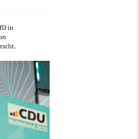
fD in
von
rscht.