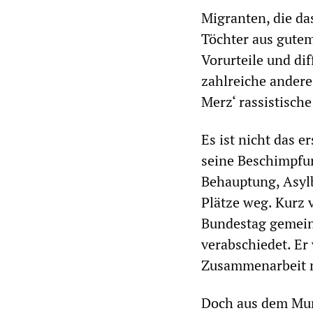
Migranten, die da
Töchter aus gute
Vorurteile und di
zahlreiche andere
Merz‘ rassistisch
Es ist nicht das e
seine Beschimpfun
Behauptung, Asyl
Plätze weg. Kurz 
Bundestag gemein
verabschiedet. Er 
Zusammenarbeit m
Doch aus dem Mun