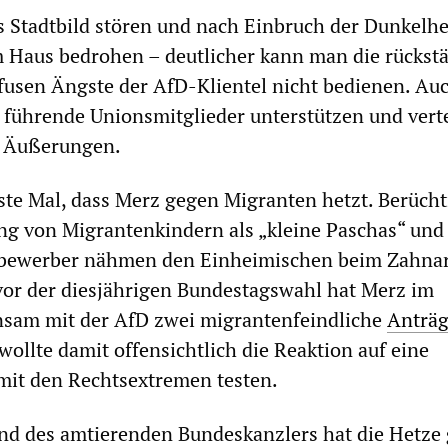
s Stadtbild stören und nach Einbruch der Dunkelhe
m Haus bedrohen – deutlicher kann man die rückst
ffusen Ängste der AfD-Klientel nicht bedienen. Au
 führende Unionsmitglieder unterstützen und vert
e Äußerungen.
rste Mal, dass Merz gegen Migranten hetzt. Berücht
g von Migrantenkindern als „kleine Paschas“ und
bewerber nähmen den Einheimischen beim Zahnar
vor der diesjährigen Bundestagswahl hat Merz im
sam mit der AfD zwei migrantenfeindliche
Anträ
wollte damit offensichtlich die Reaktion auf eine
it den Rechtsextremen testen.
d des amtierenden Bundeskanzlers hat die Hetze