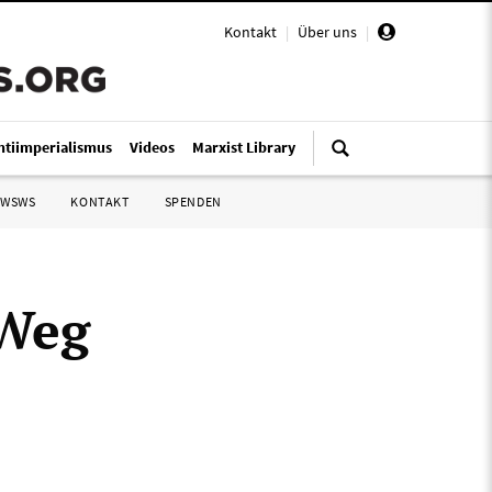
Kontakt
|
Über uns
|
ntiimperialismus
Videos
Marxist Library
 WSWS
KONTAKT
SPENDEN
 Weg