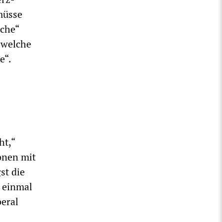
müsse
ache“
 welche
e“.
ht,“
ionen mit
st die
 einmal
beral