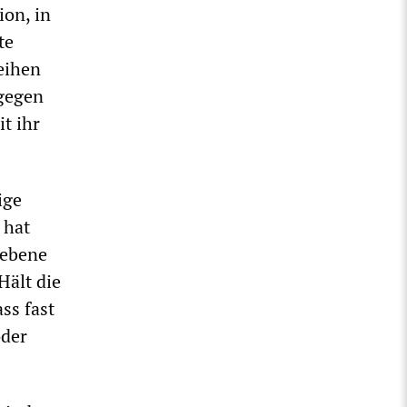
ion, in
te
eihen
 gegen
t ihr
ige
 hat
sebene
Hält die
ss fast
oder