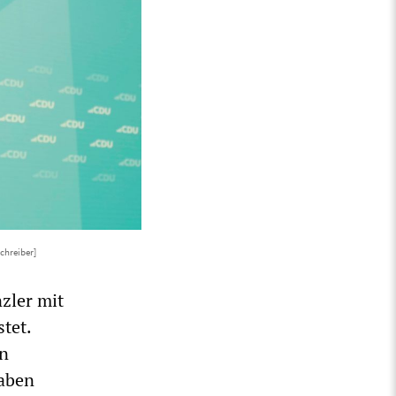
chreiber]
zler mit
tet.
en
haben