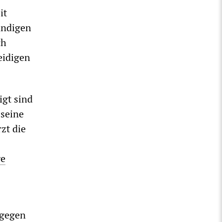
it
ändigen
ch
eidigen
igt sind
 seine
zt die
ge
 gegen