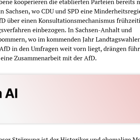
ene kooperieren die etablierten Parteien bereits 
In Sachsen, wo CDU und SPD eine Minderheitsregi
AfD über einen Konsultationsmechanismus frühzeiti
gsverfahren einbezogen. In Sachsen-Anhalt und
pommern, wo im kommenden Jahr Landtagswahle
AfD in den Umfragen weit vorn liegt, drängen füh
 eine Zusammenarbeit mit der AfD.
eser Strömung ist der Historiker und ehemalige M