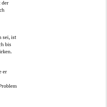
 der
uch
sei, ist
ch bis
ärken.
e er
 Problem