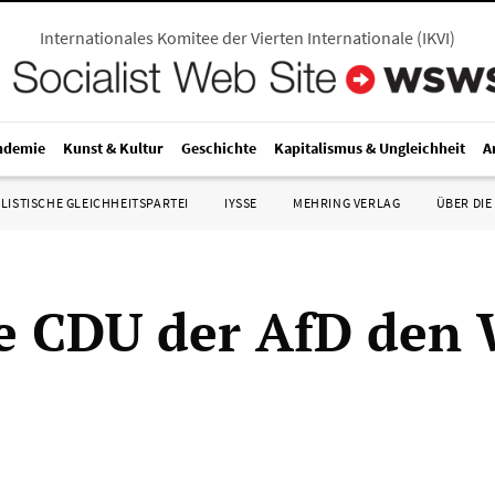
Internationales Komitee der Vierten Internationale
(
IKVI
)
ndemie
Kunst & Kultur
Geschichte
Kapitalismus & Ungleichheit
A
LISTISCHE GLEICHHEITSPARTEI
IYSSE
MEHRING VERLAG
ÜBER DIE
e CDU der AfD den