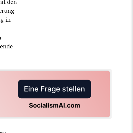
mit den
erung
g in
n
rende
erz-