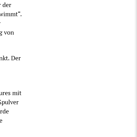
r der
hwimmt“.
r
g von
nkt. Der
ures mit
ßpulver
arde
e