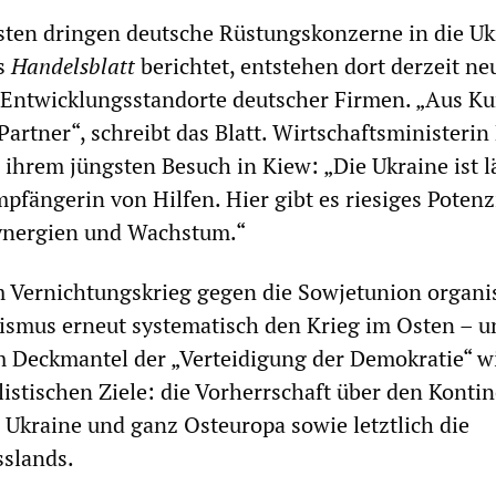
sten dringen deutsche Rüstungskonzerne in die Uk
as
Handelsblatt
berichtet, entstehen dort derzeit ne
 Entwicklungsstandorte deutscher Firmen. „Aus K
Partner“, schreibt das Blatt. Wirtschaftsministerin
i ihrem jüngsten Besuch in Kiew: „Die Ukraine ist l
pfängerin von Hilfen. Hier gibt es riesiges Potenzi
ynergien und Wachstum.“
 Vernichtungskrieg gegen die Sowjetunion organis
ismus erneut systematisch den Krieg im Osten – u
m Deckmantel der „Verteidigung der Demokratie“ w
istischen Ziele: die Vorherrschaft über den Kontin
e Ukraine und ganz Osteuropa sowie letztlich die
slands.