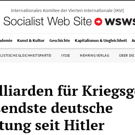
Internationales Komitee der Vierten Internationale
(
IKVI
)
ndemie
Kunst & Kultur
Geschichte
Kapitalismus & Ungleichheit
A
LISTISCHE GLEICHHEITSPARTEI
IYSSE
MEHRING VERLAG
ÜBER DIE
lliarden für Kriegsg
endste deutsche
tung seit Hitler