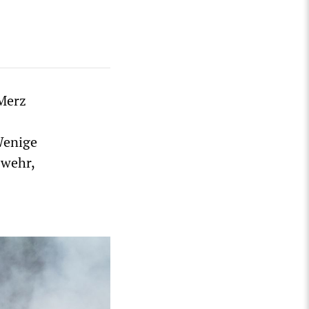
Merz
Wenige
swehr,