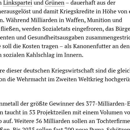
on
Linkspartei
und
Grünen
– dauerhaft aus der
erausgelöst und damit Kriegskredite in Höhe von 
en. Während Milliarden in Waffen, Munition und
 fließen, werden Sozialetats eingefroren, das Bürg
Renten und Gesundheitsausgaben zusammengestri
e soll die Kosten tragen – als Kanonenfutter an den
 sozialen Kahlschlag im Innern.
re dieser deutschen Kriegswirtschaft sind die glei
hon die Wehrmacht im Zweiten Weltkrieg hochgerü
nmetall der größte Gewinner des 377-Milliarden-
n taucht in 53 Projektzeilen mit einem Volumen v
o auf. Weitere 56 Milliarden sollen an Tochterfirm
ießen. Bis 2035 sollen fast 700 neue Puma-Schütze