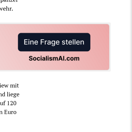
wehr.
iew mit
nd liege
auf 120
en Euro