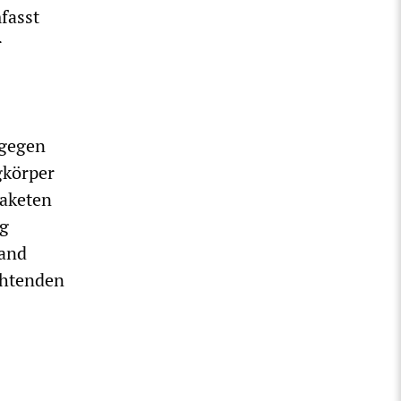
fasst
r
 gegen
gkörper
Raketen
ng
land
ichtenden