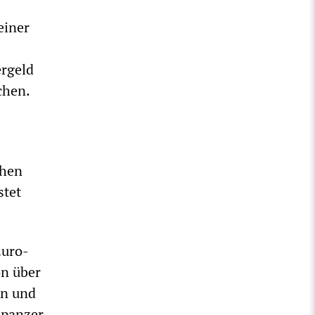
einer
ergeld
chen.
chen
stet
Euro-
on über
en und
npanzer