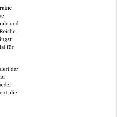
raine
ue
unde und
 Reiche
ängst
al für
iert der
nd
ieder
ent, die