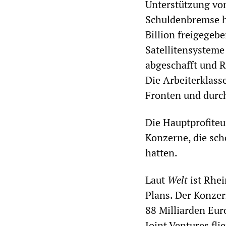
Unterstützung v
Schuldenbremse h
Billion freigegeb
Satellitensysteme
abgeschafft und 
Die Arbeiterklass
Fronten und durch
Die Hauptprofiteu
Konzerne, die sc
hatten.
Laut
Welt
ist Rhei
Plans. Der Konzer
88 Milliarden Eur
Joint Ventures fl