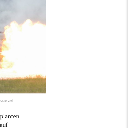
/
CC BY 2.0
]
eplanten
auf