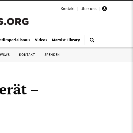
Kontakt
|
Über uns
|
ntiimperialismus
Videos
Marxist Library
 WSWS
KONTAKT
SPENDEN
erät –