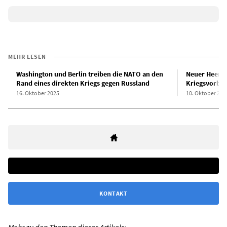
MEHR LESEN
Washington und Berlin treiben die NATO an den
Neuer Heeres
Rand eines direkten Kriegs gegen Russland
Kriegsvorber
16. Oktober 2025
10. Oktober 202
KONTAKT