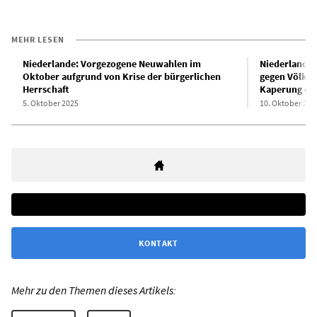
MEHR LESEN
Niederlande: Vorgezogene Neuwahlen im
Niederlande: 
Oktober aufgrund von Krise der bürgerlichen
gegen Völker
Herrschaft
Kaperung der
5. Oktober 2025
10. Oktober 202
KONTAKT
Mehr zu den Themen dieses Artikels: