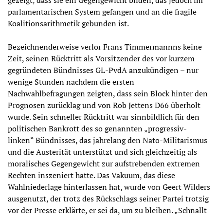
gezeigt, dass sie ein Gegengewicht bilden, das jedoch im
parlamentarischen System gefangen und an die fragile
Koalitionsarithmetik gebunden ist.
Bezeichnenderweise verlor Frans Timmermannns keine
Zeit, seinen Rücktritt als Vorsitzender des vor kurzem
gegründeten Bündnisses GL-PvdA anzukündigen – nur
wenige Stunden nachdem die ersten
Nachwahlbefragungen zeigten, dass sein Block hinter den
Prognosen zurücklag und von Rob Jettens D66 überholt
wurde. Sein schneller Rücktritt war sinnbildlich für den
politischen Bankrott des so genannten „progressiv-
linken“ Bündnisses, das jahrelang den Nato-Militarismus
und die Austerität unterstützt und sich gleichzeitig als
moralisches Gegengewicht zur aufstrebenden extremen
Rechten inszeniert hatte. Das Vakuum, das diese
Wahlniederlage hinterlassen hat, wurde von Geert Wilders
ausgenutzt, der trotz des Rückschlags seiner Partei trotzig
vor der Presse erklärte, er sei da, um zu bleiben. „Schnallt