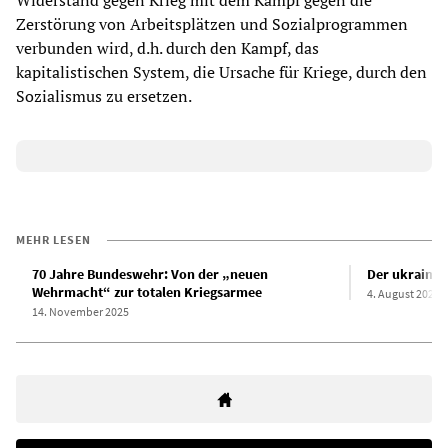
Widerstand gegen Krieg mit dem Kampf gegen die
Zerstörung von Arbeitsplätzen und Sozialprogrammen
verbunden wird, d.h. durch den Kampf, das
kapitalistischen System, die Ursache für Kriege, durch den
Sozialismus zu ersetzen.
MEHR LESEN
70 Jahre Bundeswehr: Von der „neuen
Der ukrainis
Wehrmacht“ zur totalen Kriegsarmee
4. August 2023
14. November 2025