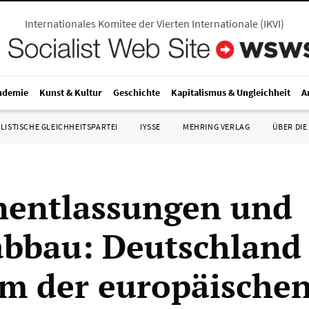
Internationales Komitee der Vierten Internationale
(
IKVI
)
ndemie
Kunst & Kultur
Geschichte
Kapitalismus & Ungleichheit
A
LISTISCHE GLEICHHEITSPARTEI
IYSSE
MEHRING VERLAG
ÜBER DIE
entlassungen und
abbau: Deutschland
m der europäischen