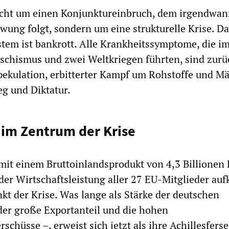
nicht um einen Konjunktureinbruch, dem irgendwa
wung folgt, sondern um eine strukturelle Krise. D
ystem ist bankrott. Alle Krankheitssymptome, die im
schismus und zwei Weltkriegen führten, sind zurü
kulation, erbitterter Kampf um Rohstoffe und Mä
eg und Diktatur.
im Zentrum der Krise
mit einem Bruttoinlandsprodukt von 4,3 Billionen 
 der Wirtschaftsleistung aller 27 EU-Mitglieder au
nkt der Krise. Was lange als Stärke der deutschen
 der große Exportanteil und die hohen
hüsse –, erweist sich jetzt als ihre Achillesferse