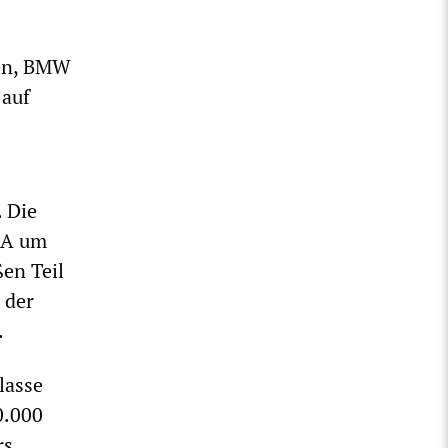
gen, BMW
 auf
. Die
USA um
en Teil
 der
.
lasse
0.000
rs