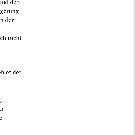
 und den
eigerung
n der
ch nicht
ebiet der
,
er
e