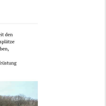
eit den
splätze
ben,
früstung