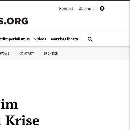
Kontakt
|
Über uns
|
ntiimperialismus
Videos
Marxist Library
 WSWS
KONTAKT
SPENDEN
 im
 Krise