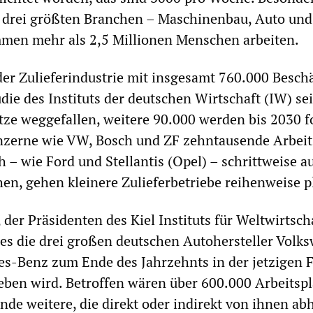
ie drei größten Branchen – Maschinenbau, Auto un
mmen mehr als 2,5 Millionen Menschen arbeiten.
der Zulieferindustrie mit insgesamt 760.000 Besch
udie des Instituts der deutschen Wirtschaft (IW) se
tze weggefallen, weitere 90.000 werden bis 2030 f
erne wie VW, Bosch und ZF zehntausende Arbeit
h – wie Ford und Stellantis (Opel) – schrittweise a
en, gehen kleinere Zulieferbetriebe reihenweise pl
 der Präsidenten des Kiel Instituts für Weltwirtscha
b es die drei großen deutschen Autohersteller Volk
-Benz zum Ende des Jahrzehnts in der jetzigen 
ben wird. Betroffen wären über 600.000 Arbeitspl
de weitere, die direkt oder indirekt von ihnen ab