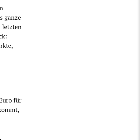
nn
as ganze
 letzten
ck:
rkte,
Euro für
fkommt,
.