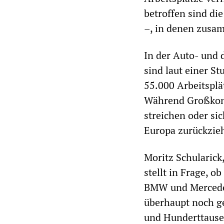
betroffen sind d
–, in denen zusa
In der Auto- und 
sind laut einer St
55.000 Arbeitsplä
Während Großkonz
streichen oder sic
Europa zurückzieh
Moritz Schularick,
stellt in Frage, o
BMW und Mercedes
überhaupt noch ge
und Hunderttausen