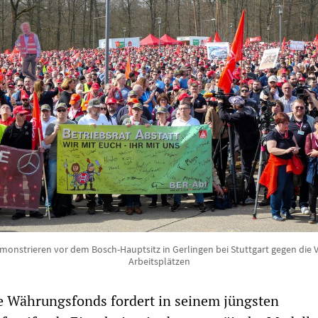
emonstrieren vor dem Bosch-Hauptsitz in Gerlingen bei Stuttgart gegen die 
Arbeitsplätzen
e Währungsfonds fordert in seinem jüngsten