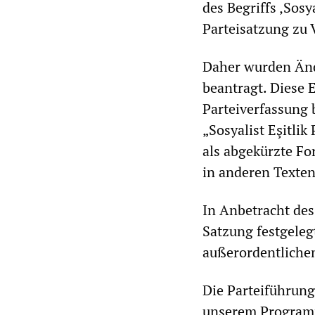
des Begriffs ‚Sosya
Parteisatzung zu 
Daher wurden Än
beantragt. Diese 
Parteiverfassung 
„Sosyalist Eşitlik 
als abgekürzte F
in anderen Texte
In Anbetracht des
Satzung festgeleg
außerordentliche
Die Parteiführung
unserem Programm