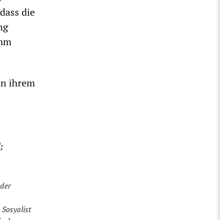
dass die
ng
amm
in ihrem
;
 der
e
Sosyalist