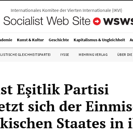
Internationales Komitee der Vierten Internationale
(
IKVI
)
ndemie
Kunst & Kultur
Geschichte
Kapitalismus & Ungleichheit
A
LISTISCHE GLEICHHEITSPARTEI
IYSSE
MEHRING VERLAG
ÜBER DIE
st Eşitlik Partisi
etzt sich der Einmi
kischen Staates in 