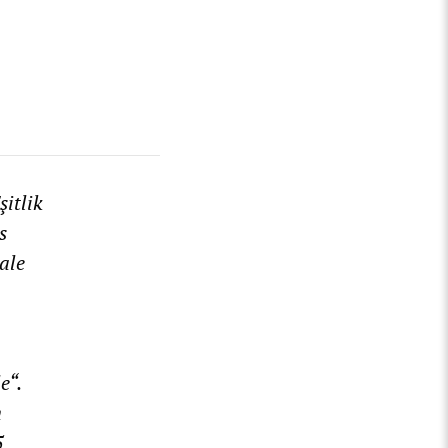
şitlik
s
ale
e“.
m
5