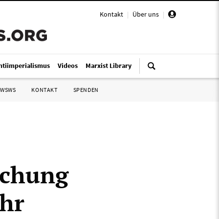
Kontakt
|
Über uns
|
ntiimperialismus
Videos
Marxist Library
 WSWS
KONTAKT
SPENDEN
schung
ihr