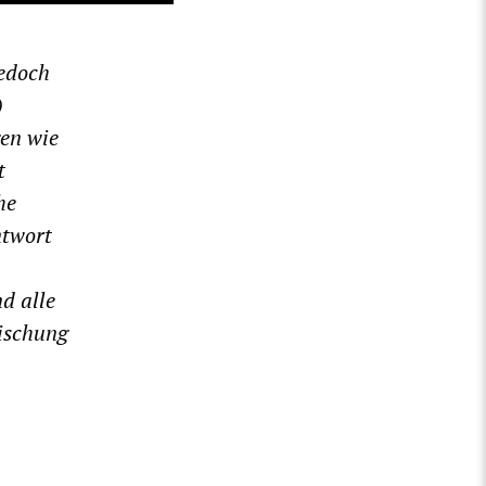
jedoch
)
en wie
t
he
ntwort
d alle
mischung
.