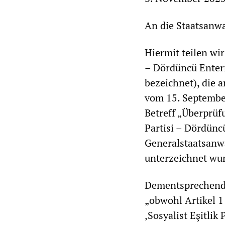
An die Staatsanwa
Hiermit teilen wir
– Dördüncü Entern
bezeichnet), die 
vom 15. Septemb
Betreff „Überprüf
Partisi – Dördünc
Generalstaatsanw
unterzeichnet wur
Dementsprechend 
„obwohl Artikel 1
‚Sosyalist Eşitlik