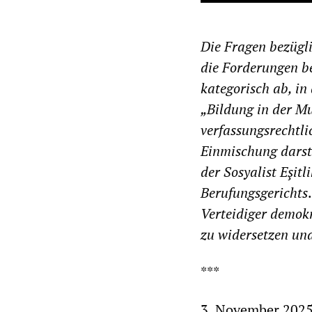
Die Fragen bezügli
die Forderungen b
kategorisch ab, i
„Bildung in der Mu
verfassungsrechtli
Einmischung darste
der Sosyalist Eşit
Berufungsgerichts
.
Verteidiger demokr
zu widersetzen und
***
3. November 202