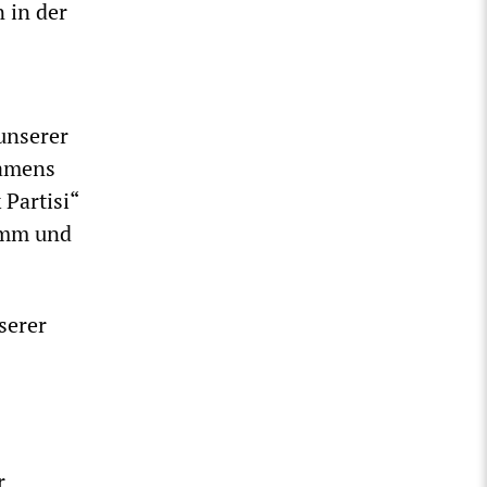
n in der
unserer
namens
 Partisi“
amm und
serer
r