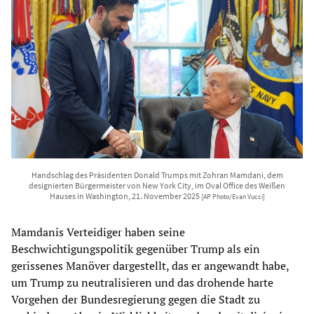
Handschlag des Präsidenten Donald Trumps mit Zohran Mamdani, dem
designierten Bürgermeister von New York City, im Oval Office des Weißen
Hauses in Washington, 21. November 2025
[AP Photo/Evan Vucci]
Mamdanis Verteidiger haben seine
Beschwichtigungspolitik gegenüber Trump als ein
gerissenes Manöver dargestellt, das er angewandt habe,
um Trump zu neutralisieren und das drohende harte
Vorgehen der Bundesregierung gegen die Stadt zu