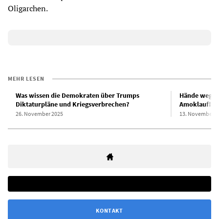
Oligarchen.
MEHR LESEN
Was wissen die Demokraten über Trumps
Hände weg v
Diktaturpläne und Kriegsverbrechen?
Amoklauf!
26. November 2025
13. November 2
KONTAKT