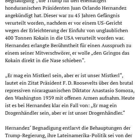
Begnadigung“, die Trump für den ehemaligen
honduranischen Präsidenten Juan Orlando Hernandez
angekündigt hat. Dieser war zu 45 Jahren Gefängnis
verurteilt worden, nachdem er vor einem US-Gericht
wegen der Erleichterung der Einfuhr von unglaublichen
400 Tonnen Kokain in die USA verurteilt worden war.
Hernandez erlangte Berühmtheit für einen Ausspruch zu
einem seiner Mitverschwörer, er wolle „den Gringos das
Kokain direkt in die Nase schieben“.
„Er mag ein Mistkerl sein, aber er ist unser Mistkerl“,
lautet ein Zitat Präsident F. D. Roosevelts über den brutal
repressiven nicaraguanischen Diktator Anastasio Somoza,
den Washington 1939 mit offenen Armen aufnahm. Heute
ist es bei Hernandez klar ein Fall von: „Er mag ein
Drogenhändler sein, aber er ist unser Drogenhändler.“
Hernandez‘ Begnadigung entlarvt die Behauptungen der
Trump-Regierung, ihre Lateinamerika-Politik sei von der