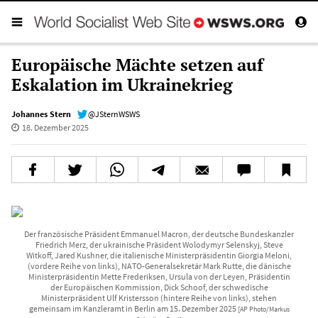
Europäische Mächte setzen auf
Eskalation im Ukrainekrieg
Johannes Stern
@JSternWSWS
18. Dezember 2025
Der französische Präsident Emmanuel Macron, der deutsche Bundeskanzler
Friedrich Merz, der ukrainische Präsident Wolodymyr Selenskyj, Steve
Witkoff, Jared Kushner, die italienische Ministerpräsidentin Giorgia Meloni,
(vordere Reihe von links), NATO-Generalsekretär Mark Rutte, die dänische
Ministerpräsidentin Mette Frederiksen, Ursula von der Leyen, Präsidentin
der Europäischen Kommission, Dick Schoof, der schwedische
Ministerpräsident Ulf Kristersson (hintere Reihe von links), stehen
gemeinsam im Kanzleramt in Berlin am 15. Dezember 2025
[AP Photo/Markus