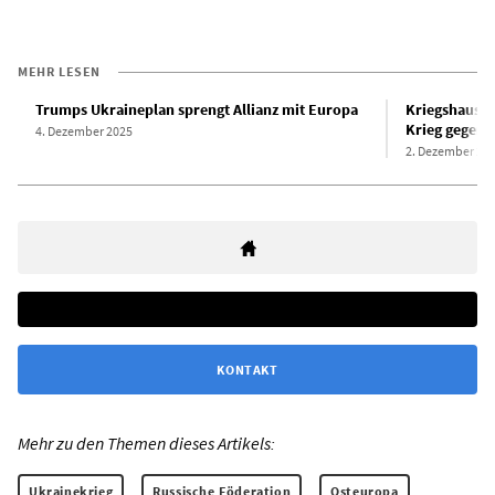
MEHR LESEN
Trumps Ukraineplan sprengt Allianz mit Europa
Kriegshausha
Krieg gegen 
4. Dezember 2025
2. Dezember 20
KONTAKT
Mehr zu den Themen dieses Artikels:
Ukrainekrieg
Russische Föderation
Osteuropa