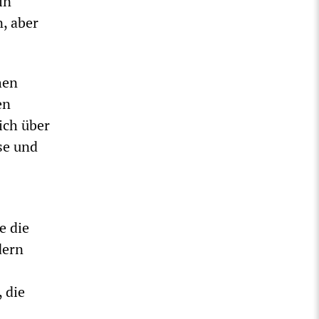
in
, aber
hen
en
ich über
se und
e die
dern
 die