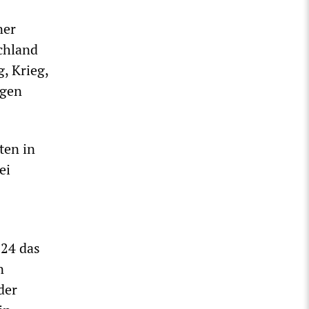
ner
chland
, Krieg,
igen
ten in
ei
024 das
n
der