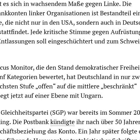
t es sich in wachsendem Maße gegen Linke. Die
kkonten linker Organisationen ist Bestandteil ei
, die nicht nur in den USA, sondern auch in Deuts
tattfindet. Jede kritische Stimme gegen Aufrüstung
Entlassungen soll eingeschüchtert und zum Schwe
icus Monitor, die den Stand demokratischer Freihei
nf Kategorien bewertet, hat Deutschland in nur zw
chsten Stufe „offen“ auf die mittlere „beschränkt“
iegt jetzt auf einer Ebene mit Ungarn.
e Gleichheitspartei (SGP) war bereits im Sommer 2
ing. Die Postbank
kündigte
ihr nach über 50 Jahre
chäftsbeziehung das Konto. Ein Jahr später folgte 