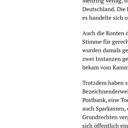
Mehring Verlag
, 
Deutschland. Die 
es handelte sich o
Auch die Konten d
Stimme für gerec
wurden damals ges
zwei Instanzen ge
bekam vom Kamme
Trotzdem haben si
Bezeichnenderweis
Postbank, eine To
auch Sparkassen, 
Grundrechten verp
sich öffentlich ei