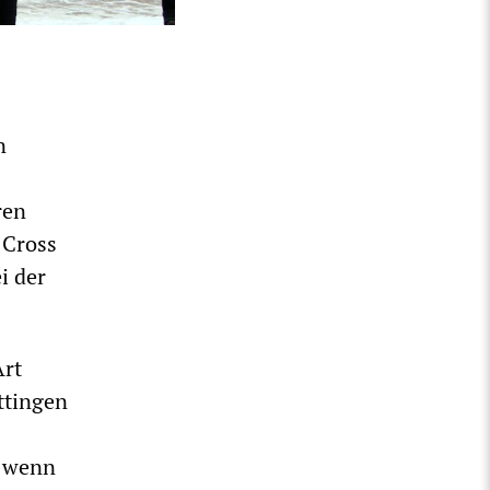
n
ren
 Cross
i der
Art
ttingen
, wenn