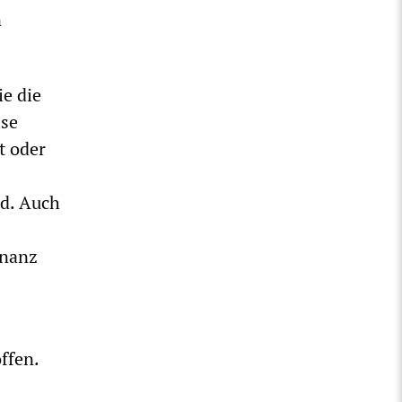
n
e die
ise
t oder
nd. Auch
inanz
ffen.