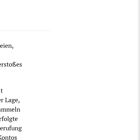
eien,
erstoßes
it
r Lage,
sammeln
rfolgte
Berufung
Kontos