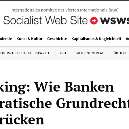
Internationales Komitee der Vierten Internationale
(
IKVI
)
ndemie
Kunst & Kultur
Geschichte
Kapitalismus & Ungleichheit
A
LISTISCHE GLEICHHEITSPARTEI
IYSSE
MEHRING VERLAG
ÜBER DIE
ing: Wie Banken
atische Grundrech
rücken