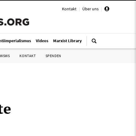
Kontakt
|
Über uns
|
ntiimperialismus
Videos
Marxist Library
 WSWS
KONTAKT
SPENDEN
te