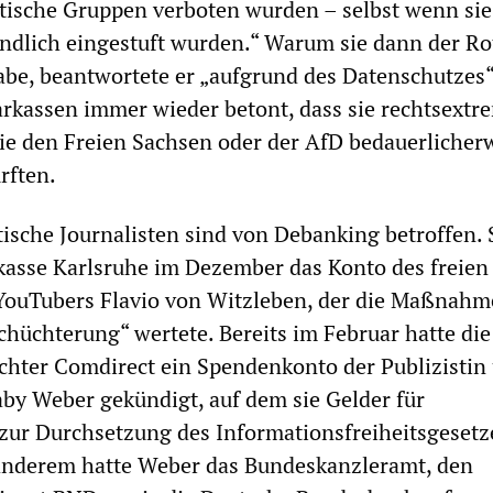
itische Gruppen verboten wurden – selbst wenn sie
indlich eingestuft wurden.“ Warum sie dann der R
abe, beantwortete er „aufgrund des Datenschutzes“
arkassen immer wieder betont, dass sie rechtsext
e den Freien Sachsen oder der AfD bedauerlicher
rften.
tische Journalisten sind von Debanking betroffen. 
kasse Karlsruhe im Dezember das Konto des freien
YouTubers Flavio von Witzleben, der die Maßnahm
chüchterung“ wertete. Bereits im Februar hatte die
ter Comdirect ein Spendenkonto der Publizistin
by Weber gekündigt, auf dem sie Gelder für
zur Durchsetzung des Informationsfreiheitsgesetz
anderem hatte Weber das Bundeskanzleramt, den