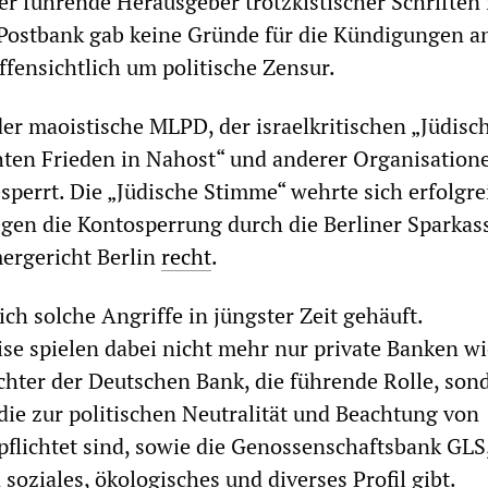
der führende Herausgeber trotzkistischer Schriften 
Postbank gab keine Gründe für die Kündigungen an
ffensichtlich um politische Zensur.
er maoistische MLPD, der israelkritischen „Jüdisc
hten Frieden in Nahost“ und anderer Organisation
perrt. Die „Jüdische Stimme“ wehrte sich erfolgre
gen die Kontosperrung durch die Berliner Sparkas
rgericht Berlin
recht
.
ch solche Angriffe in jüngster Zeit gehäuft.
e spielen dabei nicht mehr nur private Banken wi
chter der Deutschen Bank, die führende Rolle, son
die zur politischen Neutralität und Beachtung von
flichtet sind, sowie die Genossenschaftsbank GLS,
n soziales, ökologisches und diverses Profil gibt.