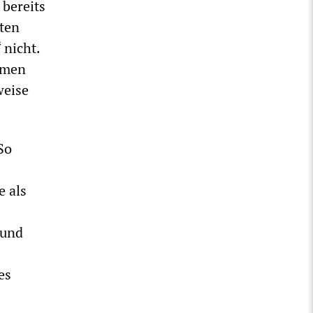
 bereits
oten
 nicht.
remen
weise
So
e als
 und
es