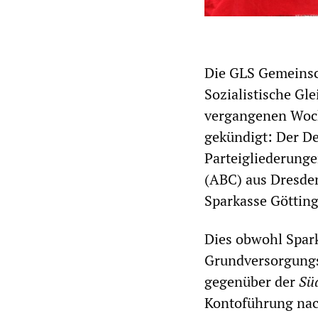
Die GLS Gemeinsch
Sozialistische Gle
vergangenen Woch
gekündigt: Der D
Parteigliederunge
(ABC) aus Dresden
Sparkasse Götting
Dies obwohl Spark
Grundversorgungs
gegenüber der
Sü
Kontoführung nac