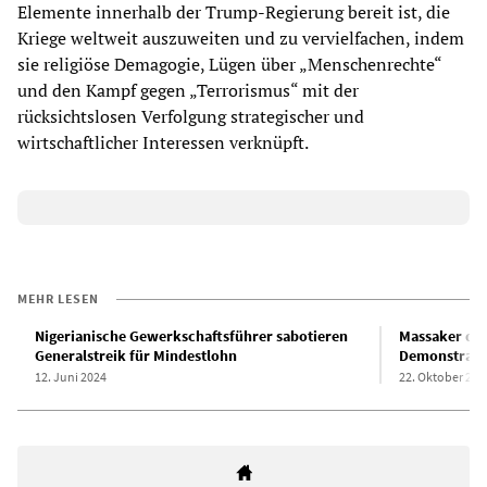
Elemente innerhalb der Trump-Regierung bereit ist, die
Kriege weltweit auszuweiten und zu vervielfachen, indem
sie religiöse Demagogie, Lügen über „Menschenrechte“
und den Kampf gegen „Terrorismus“ mit der
rücksichtslosen Verfolgung strategischer und
wirtschaftlicher Interessen verknüpft.
MEHR LESEN
Nigerianische Gewerkschaftsführer sabotieren
Massaker der
Generalstreik für Mindestlohn
Demonstrante
12. Juni 2024
22. Oktober 202