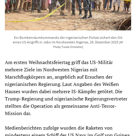
Ein Bombenräumkommando der nigerianischen Polizei sichert den Ort
eines US-Angriffs in Jabo im Nordwesten Nigerias, 26. Dezember 2025
[AP
Photo/Tunde Omolehin]
Am ersten Weihnachtsfeiertag griff das US-Militär
mehrere Ziele im Nordwesten Nigerias mit
Marschflugkörpern an, angeblich auf Ersuchen der
nigerianischen Regierung. Laut Angaben des Weißen
Hauses wurden dabei mehrere IS-Kämpfer getötet. Die
Trump-Regierung und nigerianische Regierungsvertreter
stellten die Operation als gemeinsame Anti-Terror-
Mission dar.
Medienberichten zufolge wurden die Raketen von
mindestens einem Schiff der US Navy im Golf von Guinea