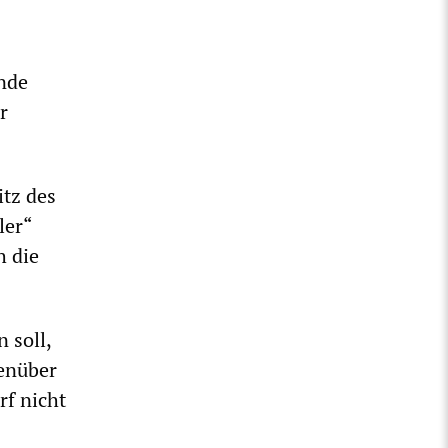
ende
r
tz des
ler“
h die
 soll,
genüber
rf nicht