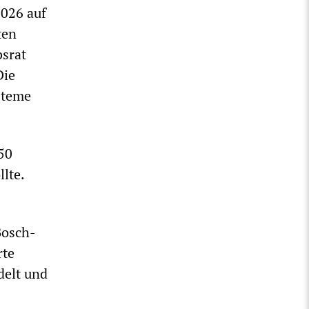
2026 auf
ten
bsrat
Die
steme
50
lte.
Bosch-
rte
delt und