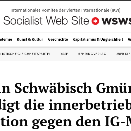
Internationales Komitee der Vierten Internationale
(
IKVI
)
ndemie
Kunst & Kultur
Geschichte
Kapitalismus & Ungleichheit
A
LISTISCHE GLEICHHEITSPARTEI
IYSSE
MEHRING VERLAG
ÜBER DIE
in Schwäbisch Gmü
igt die innerbetrie
tion gegen den IG-