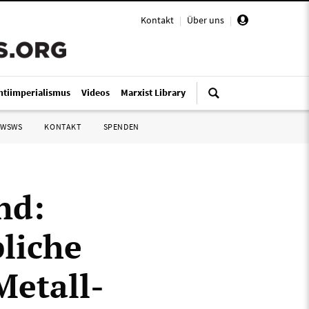
Kontakt
|
Über uns
|
ntiimperialismus
Videos
Marxist Library
 WSWS
KONTAKT
SPENDEN
nd:
bliche
Metall-