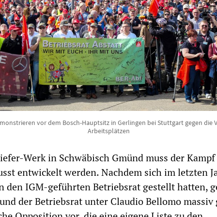
emonstrieren vor dem Bosch-Hauptsitz in Gerlingen bei Stuttgart gegen die 
Arbeitsplätzen
iefer-Werk in Schwäbisch Gmünd muss der Kampf
usst entwickelt werden. Nachdem sich im letzten Ja
n den IGM-geführten Betriebsrat gestellt hatten, 
 und der Betriebsrat unter Claudio Bellomo massiv
che Opposition vor, die eine eigene Liste zu den