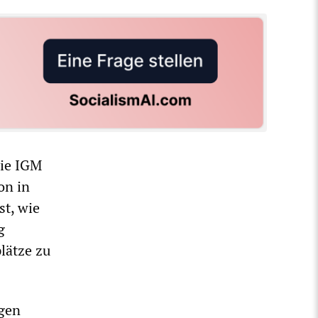
die IGM
on in
t, wie
g
lätze zu
ngen