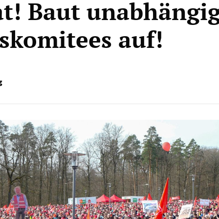
t! Baut unabhängi
skomitees auf!
g