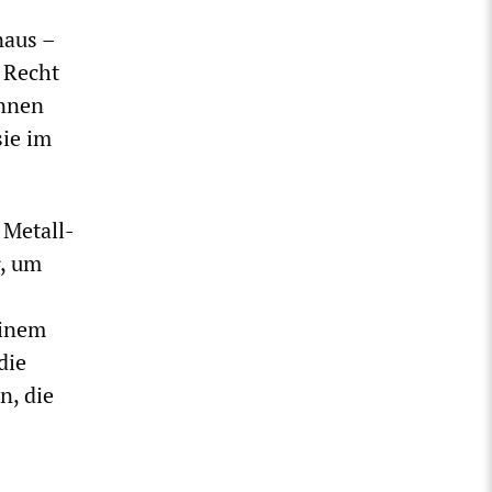
naus –
 Recht
önnen
sie im
 Metall-
r, um
einem
die
n, die