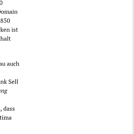
0
-Domain
.850
ken ist
halt
bau auch
nk Sell
ung
, dass
ltima