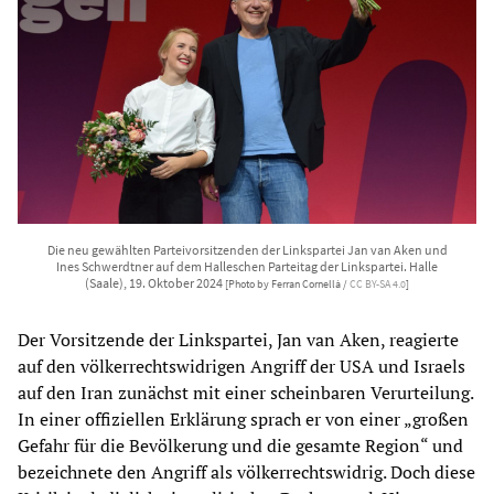
Die neu gewählten Parteivorsitzenden der Linkspartei Jan van Aken und
Ines Schwerdtner auf dem Halleschen Parteitag der Linkspartei. Halle
(Saale), 19. Oktober 2024
[Photo by Ferran Cornellà /
CC BY-SA 4.0
]
Der Vorsitzende der Linkspartei, Jan van Aken, reagierte
auf den völkerrechtswidrigen Angriff der USA und Israels
auf den Iran zunächst mit einer scheinbaren Verurteilung.
In einer offiziellen Erklärung sprach er von einer „großen
Gefahr für die Bevölkerung und die gesamte Region“ und
bezeichnete den Angriff als völkerrechtswidrig. Doch diese