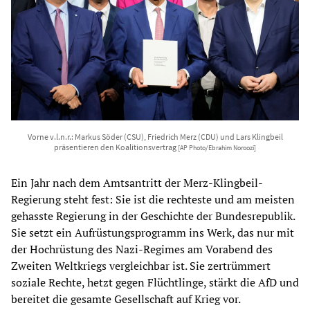
Vorne v.l.n.r.: Markus Söder (CSU), Friedrich Merz (CDU) und Lars Klingbeil
präsentieren den Koalitionsvertrag
[AP Photo/Ebrahim Noroozi]
Ein Jahr nach dem Amtsantritt der Merz-Klingbeil-
Regierung steht fest: Sie ist die rechteste und am meisten
gehasste Regierung in der Geschichte der Bundesrepublik.
Sie setzt ein Aufrüstungsprogramm ins Werk, das nur mit
der Hochrüstung des Nazi-Regimes am Vorabend des
Zweiten Weltkriegs vergleichbar ist. Sie zertrümmert
soziale Rechte, hetzt gegen Flüchtlinge, stärkt die AfD und
bereitet die gesamte Gesellschaft auf Krieg vor.