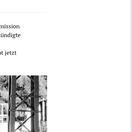
mmission
kündigte
t jetzt