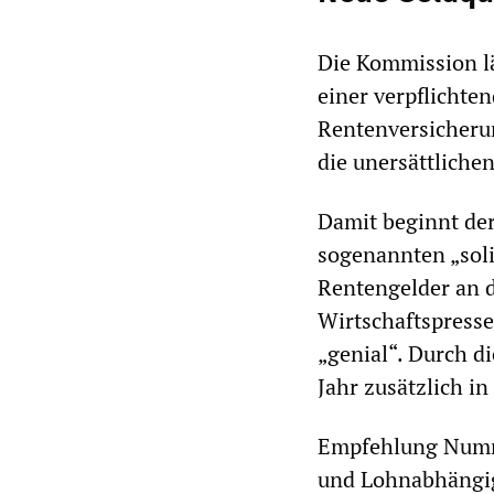
Die Kommission lä
einer verpflichte
Rentenversicherun
die unersättliche
Damit beginnt de
sogenannten „soli
Rentengelder an d
Wirtschaftspresse
„genial“. Durch d
Jahr zusätzlich in 
Empfehlung Numme
und Lohnabhängige