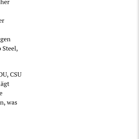
sher
er
ngen
 Steel,
CDU, CSU
lägt
e
en, was