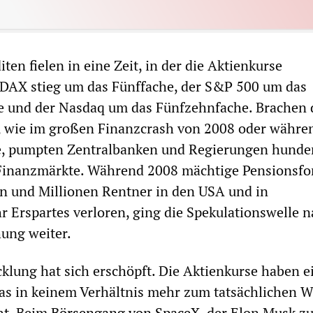
en fielen in eine Zeit, in der die Aktienkurse
 DAX stieg um das Fünffache, der S&P 500 um das
e und der Nasdaq um das Fünfzehnfache. Brachen 
, wie im großen Finanzcrash von 2008 oder währe
 pumpten Zentralbanken und Regierungen hunde
e Finanzmärkte. Während 2008 mächtige Pensionsfo
n und Millionen Rentner in den USA und in
r Erspartes verloren, ging die Spekulationswelle 
ung weiter.
klung hat sich erschöpft. Die Aktienkurse haben e
das in keinem Verhältnis mehr zum tatsächlichen W
ht. Beim
Börsengang von SpaceX
, der Elon Musk z