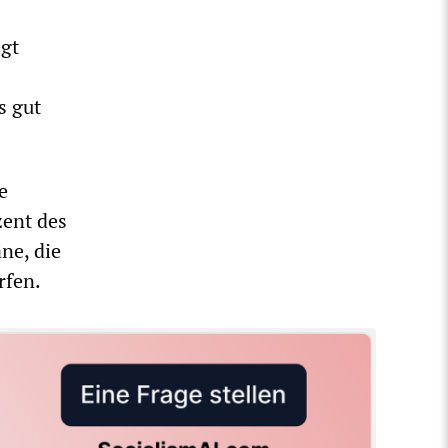
egt
s gut
e
zent des
ne, die
rfen.