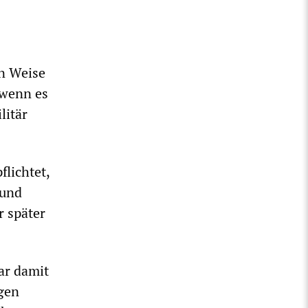
n Weise
 wenn es
litär
flichtet,
 und
r später
ar damit
igen