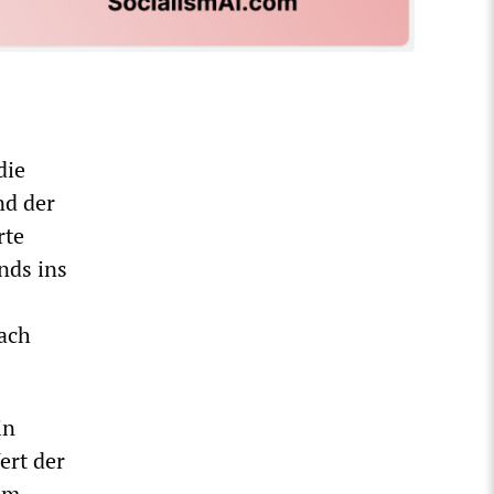
die
nd der
rte
nds ins
nach
in
ert der
um