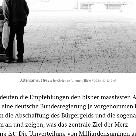
Altersarmut
[Photo by Christian Allinger / flickr /
CC BY-NC-SA 2.0
]
edeuten die Empfehlungen den bisher massivsten A
n eine deutsche Bundesregierung je vorgenommen h
n die Abschaffung des Bürgergelds und die sogen
rm
an und zeigen, was das zentrale Ziel der Merz-
ung ist: Die Umverteilung von Milliardensummen a