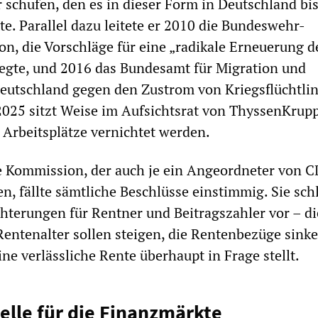
 schufen, den es in dieser Form in Deutschland bi
te. Parallel dazu leitete er 2010 die Bundeswehr-
n, die Vorschläge für eine „radikale Erneuerung d
egte, und 2016 das Bundesamt für Migration und
Deutschland gegen den Zustrom von Kriegsflüchtli
 2025 sitzt Weise im Aufsichtsrat von ThyssenKrupp
 Arbeitsplätze vernichtet werden.
e Kommission, der auch je ein Angeordneter von 
, fällte sämtliche Beschlüsse einstimmig. Sie sch
hterungen für Rentner und Beitragszahler vor – di
Rentenalter sollen steigen, die Rentenbezüge sink
ine verlässliche Rente überhaupt in Frage stellt.
lle für die Finanzmärkte