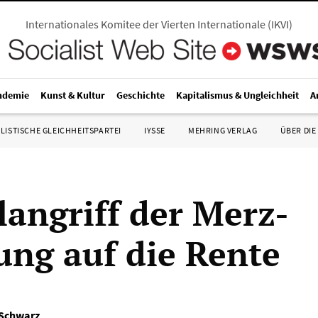
Internationales Komitee der Vierten Internationale
(
IKVI
)
ndemie
Kunst & Kultur
Geschichte
Kapitalismus & Ungleichheit
A
LISTISCHE GLEICHHEITSPARTEI
IYSSE
MEHRING VERLAG
ÜBER DIE
langriff der Merz-
ung auf die Rente
 Schwarz