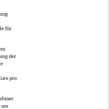
rung
le für
dem
rung der
ie
Euro pro
nehmer
t um