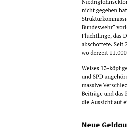
Niedriglohnsektor
nicht gegeben hat
Strukturkommissio
Bundeswehr“ vorl
Flüchtlinge, das 
abschottete. Seit
wo derzeit 11.000
Weises 13-köpfig
und SPD angehören
massive Verschlec
Beiträge und das 
die Aussicht auf e
Neue Geldque