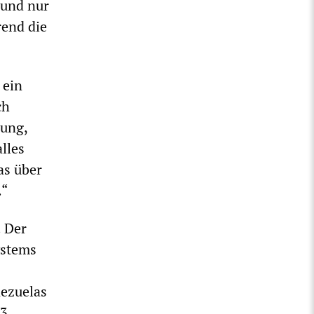
 und nur
rend die
 ein
ch
rung,
lles
as über
.“
. Der
ystems
nezuelas
3.