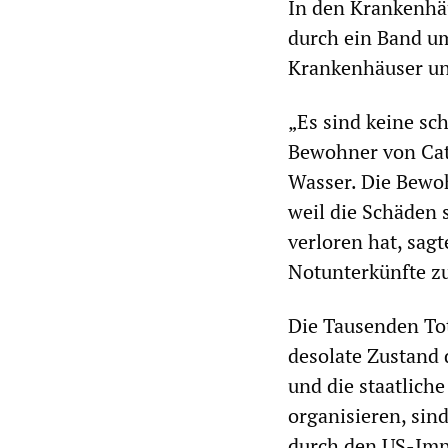
In den Krankenhäu
durch ein Band um
Krankenhäuser und
„Es sind keine sc
Bewohner von Cat
Wasser. Die Bewo
weil die Schäden 
verloren hat, sag
Notunterkünfte zu
Die Tausenden Tot
desolate Zustand
und die staatlich
organisieren, sin
durch den US-Imp