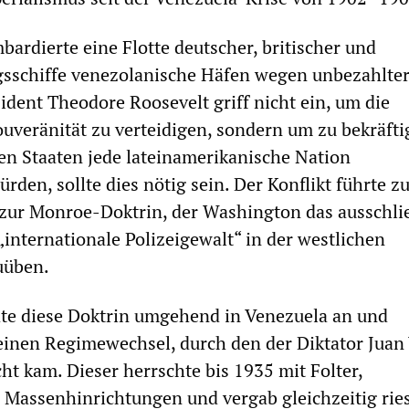
bardierte eine Flotte deutscher, britischer und
egsschiffe venezolanische Häfen wegen unbezahlte
dent Theodore Roosevelt griff nicht ein, um die
uveränität zu verteidigen, sondern um zu bekräfti
ten Staaten jede lateinamerikanische Nation
ürden, sollte dies nötig sein. Der Konflikt führte 
zur Monroe-Doktrin, der Washington das ausschli
„internationale Polizeigewalt“ in der westlichen
uüben.
e diese Doktrin umgehend in Venezuela an und
einen Regimewechsel, durch den der Diktator Juan
t kam. Dieser herrschte bis 1935 mit Folter,
Massenhinrichtungen und vergab gleichzeitig rie