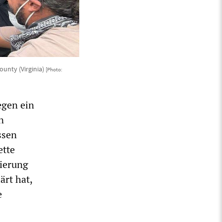
ounty (Virginia)
[Photo:
egen ein
n
ssen
ette
ierung
ärt hat,
e