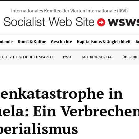
Internationales Komitee der Vierten Internationale
(
IKVI
)
ndemie
Kunst & Kultur
Geschichte
Kapitalismus & Ungleichheit
A
LISTISCHE GLEICHHEITSPARTEI
IYSSE
MEHRING VERLAG
ÜBER DIE
enkatastrophe in
ela: Ein Verbreche
erialismus