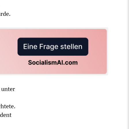
-
rde.
 unter
htete.
ident