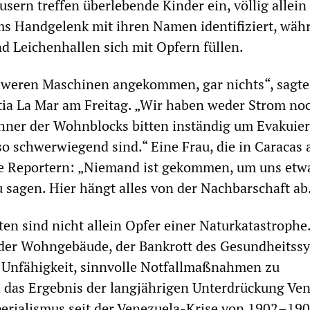
sern treffen überlebende Kinder ein, völlig allein
s Handgelenk mit ihren Namen identifiziert, wäh
 Leichenhallen sich mit Opfern füllen.
hweren Maschinen angekommen, gar nichts“, sagte
ia La Mar am Freitag. „Wir haben weder Strom no
hner der Wohnblocks bitten inständig um Evakuie
so schwerwiegend sind.“ Eine Frau, die in Caracas a
te Reportern: „Niemand ist gekommen, um uns etw
 sagen. Hier hängt alles von der Nachbarschaft ab
en sind nicht allein Opfer einer Naturkatastrophe
 der Wohngebäude, der Bankrott des Gesundheitss
e Unfähigkeit, sinnvolle Notfallmaßnahmen zu
d das Ergebnis der langjährigen Unterdrückung Ve
erialismus seit der Venezuela-Krise von 1902–190