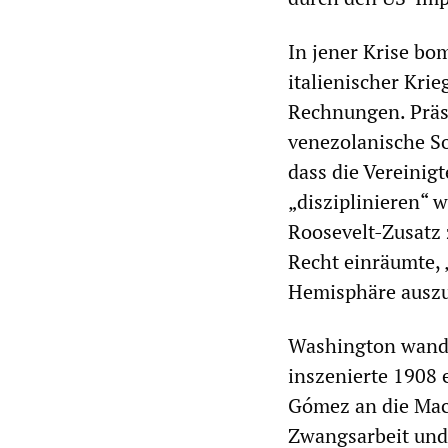
In jener Krise bom
italienischer Kri
Rechnungen. Präsi
venezolanische So
dass die Vereinig
„disziplinieren“ w
Roosevelt-Zusatz 
Recht einräumte, 
Hemisphäre ausz
Washington wandt
inszenierte 1908 
Gómez an die Mach
Zwangsarbeit und 