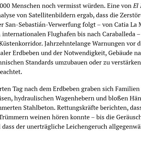
.000 Menschen noch vermisst würden. Eine von
El
alyse von Satellitenbildern ergab, dass die Zerstö
er San-Sebastián-Verwerfung folgt – von Catia La 
 internationalen Flughafen bis nach Caraballeda 
 Küstenkorridor. Jahrzehntelange Warnungen vor d
haler Erdbeben und der Notwendigkeit, Gebäude n
nischen Standards umzubauen oder zu verstärken
eachtet.
rten Tag nach dem Erdbeben graben sich Familien
isen, hydraulischen Wagenhebern und bloßen Hä
merten Stahlbeton. Rettungskräfte berichten, da
 Trümmern weinen hören konnte – bis die Geräusc
dass der unerträgliche Leichengeruch allgegenwär