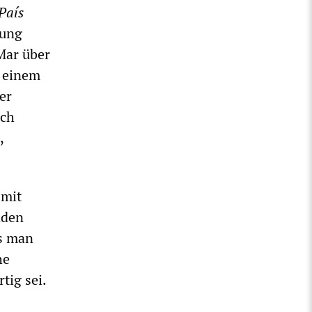
 País
rung
Mar über
– einem
er
ach
,
 mit
nden
ss man
he
tig sei.