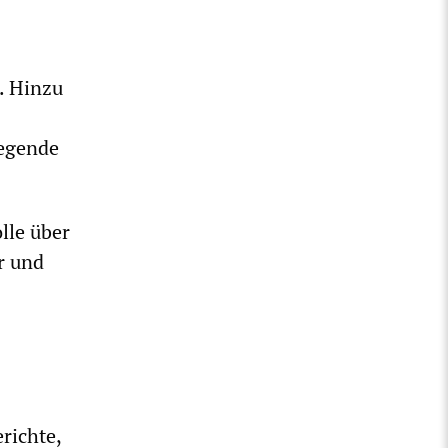
. Hinzu
legende
lle über
r und
richte,