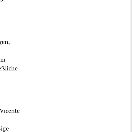
r
gen,
zum
eßliche
 Vicente
sige