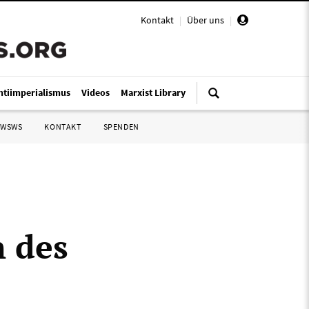
Kontakt
|
Über uns
|
ntiimperialismus
Videos
Marxist Library
 WSWS
KONTAKT
SPENDEN
n des