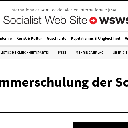
Internationales Komitee der Vierten Internationale
(
IKVI
)
ndemie
Kunst & Kultur
Geschichte
Kapitalismus & Ungleichheit
A
LISTISCHE GLEICHHEITSPARTEI
IYSSE
MEHRING VERLAG
ÜBER DIE
mmerschulung der Soc