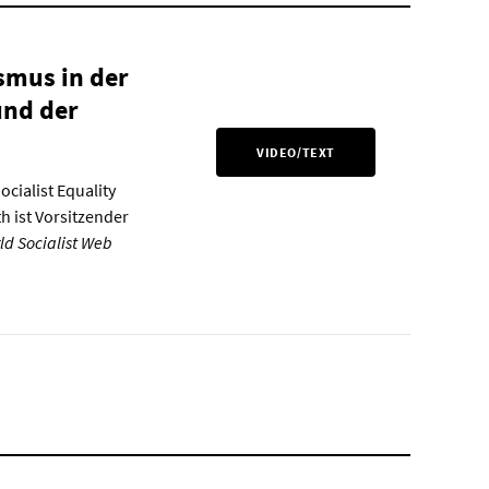
smus in der
und der
VIDEO/TEXT
cialist Equality
th ist Vorsitzender
ld Socialist Web