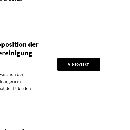
position der
ereinigung
VIDEO/TEXT
zwischen der
nhängern in
at der Pablisten