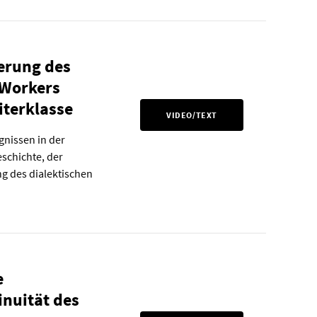
erung des
 Workers
iterklasse
VIDEO/TEXT
gnissen in der
eschichte, der
ng des dialektischen
e
inuität des