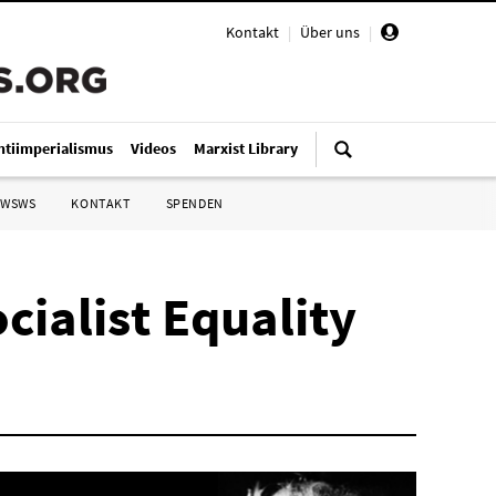
Kontakt
|
Über uns
|
ntiimperialismus
Videos
Marxist Library
 WSWS
KONTAKT
SPENDEN
ialist Equality