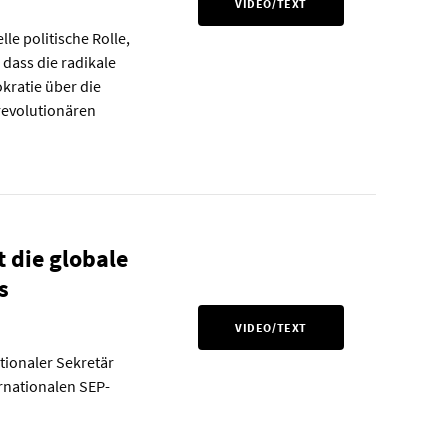
VIDEO/TEXT
lle politische Rolle,
 dass die radikale
kratie über die
 revolutionären
 die globale
s
VIDEO/TEXT
tionaler Sekretär
ernationalen SEP-