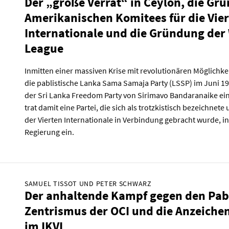
Der „große Verrat“ in Ceylon, die Gr
Amerikanischen Komitees für die Vier
Internationale und die Gründung der
League
Inmitten einer massiven Krise mit revolutionären Möglichkei
die pablistische Lanka Sama Samaja Party (LSSP) im Juni 19
der Sri Lanka Freedom Party von Sirimavo Bandaranaike ei
trat damit eine Partei, die sich als trotzkistisch bezeichnete
der Vierten Internationale in Verbindung gebracht wurde, in
Regierung ein.
SAMUEL TISSOT UND PETER SCHWARZ
Der anhaltende Kampf gegen den Pab
Zentrismus der OCI und die Anzeichen
im IKVI