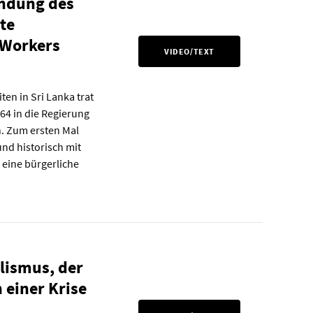
ündung des
te
 Workers
VIDEO/TEXT
ten in Sri Lanka trat
64 in die Regierung
n. Zum ersten Mal
 und historisch mit
 eine bürgerliche
lismus, der
 einer Krise