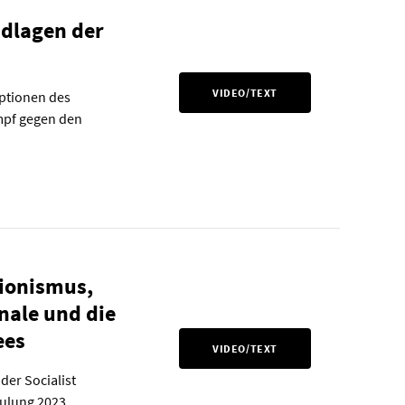
ndlagen der
VIDEO/TEXT
eptionen des
mpf gegen den
sionismus,
onale und die
ees
VIDEO/TEXT
der Socialist
hulung 2023.