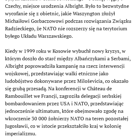
Czechy, miejsce urodzenia Albright. Było to bezwstydne
wycofanie się z obietnic, jakie Waszyngton złożył
Michaiłowi Gorbaczowowi podczas rozwiązania Związku
Radzieckiego, że NATO nie rozszerzy się na terytorium
byłego Układu Warszawskiego.
Kiedy w 1999 roku w Kosowie wybuchł nowy kryzys, w
którym doszło do starć między Albańczykami a Serbami,
Albright poprowadziła kampanię na rzecz interwencji
wojskowej, przedstawiając walki etniczne jako
ludobójstwo dokonywane przez Miloševicia, co okazało
się grubą przesadą. Na konferencji w Château de
Rambouillet we Francji, zagroziła delegacji serbskiej
bombardowaniem przez USA i NATO, przedstawiając
jednocześnie ultimatum, które obejmowało zgodę na
wkroczenie 30 000 żołnierzy NATO na teren pozostałej
Jugosławii, co w istocie przekształciło kraj w kolonię
imperializmu.