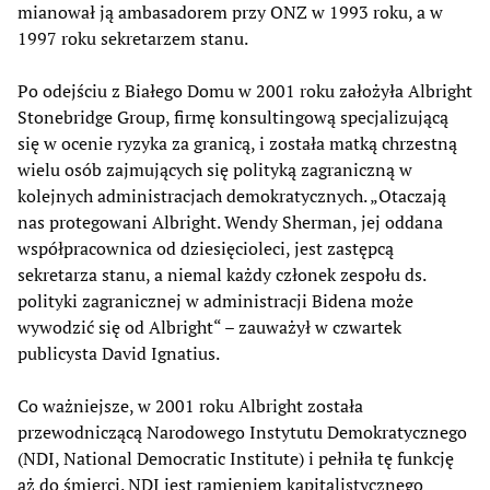
mianował ją ambasadorem przy ONZ w 1993 roku, a w
1997 roku sekretarzem stanu.
Po odejściu z Białego Domu w 2001 roku założyła Albright
Stonebridge Group, firmę konsultingową specjalizującą
się w ocenie ryzyka za granicą, i została matką chrzestną
wielu osób zajmujących się polityką zagraniczną w
kolejnych administracjach demokratycznych. „Otaczają
nas protegowani Albright. Wendy Sherman, jej oddana
współpracownica od dziesięcioleci, jest zastępcą
sekretarza stanu, a niemal każdy członek zespołu ds.
polityki zagranicznej w administracji Bidena może
wywodzić się od Albright“ – zauważył w czwartek
publicysta David Ignatius.
Co ważniejsze, w 2001 roku Albright została
przewodniczącą Narodowego Instytutu Demokratycznego
(NDI, National Democratic Institute) i pełniła tę funkcję
aż do śmierci. NDI jest ramieniem kapitalistycznego