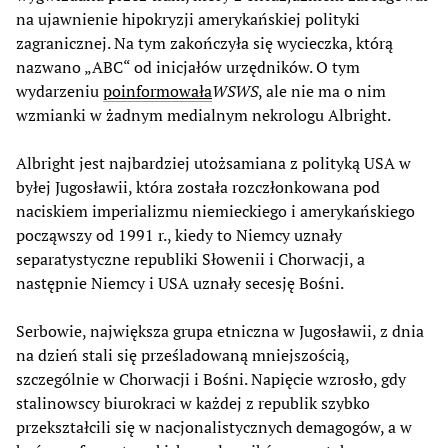
na ujawnienie hipokryzji amerykańskiej polityki
zagranicznej. Na tym zakończyła się wycieczka, którą
nazwano „ABC“ od inicjałów urzędników. O tym
wydarzeniu
poinformowała
WSWS
, ale nie ma o nim
wzmianki w żadnym medialnym nekrologu Albright.
Albright jest najbardziej utożsamiana z polityką USA w
byłej Jugosławii, która została rozczłonkowana pod
naciskiem imperializmu niemieckiego i amerykańskiego
począwszy od 1991 r., kiedy to Niemcy uznały
separatystyczne republiki Słowenii i Chorwacji, a
następnie Niemcy i USA uznały secesję Bośni.
Serbowie, największa grupa etniczna w Jugosławii, z dnia
na dzień stali się prześladowaną mniejszością,
szczególnie w Chorwacji i Bośni. Napięcie wzrosło, gdy
stalinowscy biurokraci w każdej z republik szybko
przekształcili się w nacjonalistycznych demagogów, a w