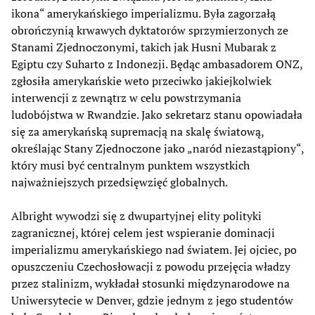
ikona“ amerykańskiego imperializmu. Była zagorzałą
obrończynią krwawych dyktatorów sprzymierzonych ze
Stanami Zjednoczonymi, takich jak Husni Mubarak z
Egiptu czy Suharto z Indonezji. Będąc ambasadorem ONZ,
zgłosiła amerykańskie weto przeciwko jakiejkolwiek
interwencji z zewnątrz w celu powstrzymania
ludobójstwa w Rwandzie. Jako sekretarz stanu opowiadała
się za amerykańską supremacją na skalę światową,
określając Stany Zjednoczone jako „naród niezastąpiony“,
który musi być centralnym punktem wszystkich
najważniejszych przedsięwzięć globalnych.
Albright wywodzi się z dwupartyjnej elity polityki
zagranicznej, której celem jest wspieranie dominacji
imperializmu amerykańskiego nad światem. Jej ojciec, po
opuszczeniu Czechosłowacji z powodu przejęcia władzy
przez stalinizm, wykładał stosunki międzynarodowe na
Uniwersytecie w Denver, gdzie jednym z jego studentów