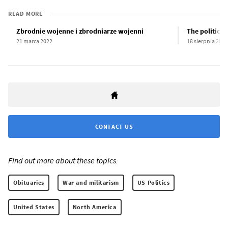
READ MORE
Zbrodnie wojenne i zbrodniarze wojenni
The political
21 marca 2022
18 sierpnia 2008
CONTACT US
Find out more about these topics:
Obituaries
War and militarism
US Politics
United States
North America