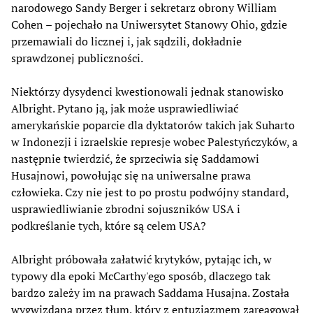
narodowego Sandy Berger i sekretarz obrony William
Cohen – pojechało na Uniwersytet Stanowy Ohio, gdzie
przemawiali do licznej i, jak sądzili, dokładnie
sprawdzonej publiczności.
Niektórzy dysydenci kwestionowali jednak stanowisko
Albright. Pytano ją, jak może usprawiedliwiać
amerykańskie poparcie dla dyktatorów takich jak Suharto
w Indonezji i izraelskie represje wobec Palestyńczyków, a
następnie twierdzić, że sprzeciwia się Saddamowi
Husajnowi, powołując się na uniwersalne prawa
człowieka. Czy nie jest to po prostu podwójny standard,
usprawiedliwianie zbrodni sojuszników USA i
podkreślanie tych, które są celem USA?
Albright próbowała załatwić krytyków, pytając ich, w
typowy dla epoki McCarthy'ego sposób, dlaczego tak
bardzo zależy im na prawach Saddama Husajna. Została
wygwizdana przez tłum, który z entuzjazmem zareagował