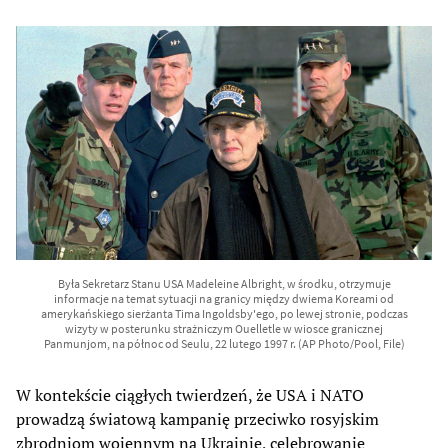
Była Sekretarz Stanu USA Madeleine Albright, w środku, otrzymuje
informacje na temat sytuacji na granicy między dwiema Koreami od
amerykańskiego sierżanta Tima Ingoldsby'ego, po lewej stronie, podczas
wizyty w posterunku strażniczym Ouelletle w wiosce granicznej
Panmunjom, na północ od Seulu, 22 lutego 1997 r. (AP Photo/Pool, File)
W kontekście ciągłych twierdzeń, że USA i NATO
prowadzą światową kampanię przeciwko rosyjskim
zbrodniom wojennym na Ukrainie, celebrowanie