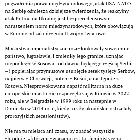
pogwałcenia prawa międzynarodowego, atak USA-NATO
na Serbię ośmiesza dzisiejsze twierdzenia, że reakcyjny
atak Putina na Ukrainę jest bezprecedensowym
naruszeniem norm międzynarodowych, które obowiązują
w Europie od zakończenia II wojny światowej.
Mocarstwa imperialistyczne rozczłonkowały suwerenne
państwo, Jugosławię, i zmieniły jego granice, uznając
niepodległość Kosowa - od dawna będącego częścią Serbii
– i popierając przymusowe usunięcie setek tysięcy Serbów,
najpierw z Chorwacji, potem z Bośni, a następnie z
Kosowa. Niesprowokowana napaść militarna na duże
europejskie miasto nie rozpoczęła się w Kijowie w 2022
roku, ale w Belgradzie w 1999 roku (a następnie w
Doniecku w 2014 roku, kiedy to siły ukraińskie ostrzelały
prorosyjskich secesjonistów).
Nie ma tu miejsca ani czasu, by zbadać wszystkie
zbrodnie, z którymi związana jest ta „feministyczna