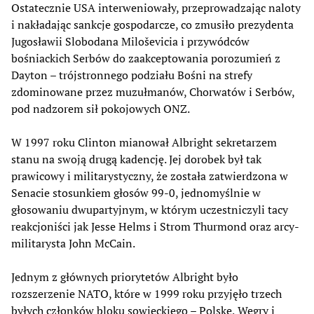
Ostatecznie USA interweniowały, przeprowadzając naloty
i nakładając sankcje gospodarcze, co zmusiło prezydenta
Jugosławii Slobodana Miloševicia i przywódców
bośniackich Serbów do zaakceptowania porozumień z
Dayton – trójstronnego podziału Bośni na strefy
zdominowane przez muzułmanów, Chorwatów i Serbów,
pod nadzorem sił pokojowych ONZ.
W 1997 roku Clinton mianował Albright sekretarzem
stanu na swoją drugą kadencję. Jej dorobek był tak
prawicowy i militarystyczny, że została zatwierdzona w
Senacie stosunkiem głosów 99-0, jednomyślnie w
głosowaniu dwupartyjnym, w którym uczestniczyli tacy
reakcjoniści jak Jesse Helms i Strom Thurmond oraz arcy-
militarysta John McCain.
Jednym z głównych priorytetów Albright było
rozszerzenie NATO, które w 1999 roku przyjęło trzech
byłych członków bloku sowieckiego – Polskę, Węgry i