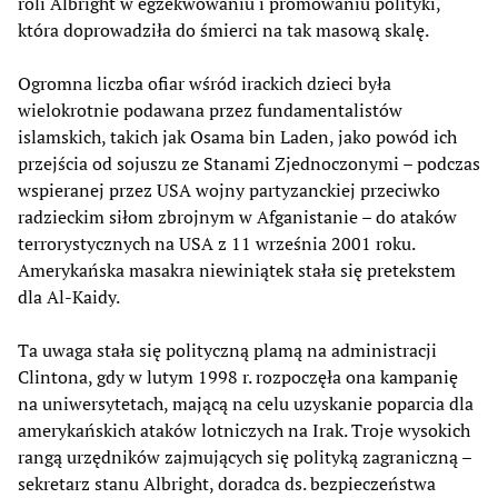
roli Albright w egzekwowaniu i promowaniu polityki,
która doprowadziła do śmierci na tak masową skalę.
Ogromna liczba ofiar wśród irackich dzieci była
wielokrotnie podawana przez fundamentalistów
islamskich, takich jak Osama bin Laden, jako powód ich
przejścia od sojuszu ze Stanami Zjednoczonymi – podczas
wspieranej przez USA wojny partyzanckiej przeciwko
radzieckim siłom zbrojnym w Afganistanie – do ataków
terrorystycznych na USA z 11 września 2001 roku.
Amerykańska masakra niewiniątek stała się pretekstem
dla Al-Kaidy.
Ta uwaga stała się polityczną plamą na administracji
Clintona, gdy w lutym 1998 r. rozpoczęła ona kampanię
na uniwersytetach, mającą na celu uzyskanie poparcia dla
amerykańskich ataków lotniczych na Irak. Troje wysokich
rangą urzędników zajmujących się polityką zagraniczną –
sekretarz stanu Albright, doradca ds. bezpieczeństwa