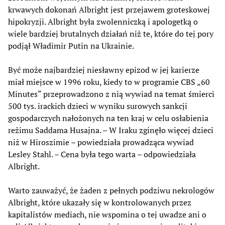
krwawych dokonań Albright jest przejawem groteskowej
hipokryzji. Albright była zwolenniczką i apologetką o
wiele bardziej brutalnych działań niż te, które do tej pory
podjął Władimir Putin na Ukrainie.
Być może najbardziej niesławny epizod w jej karierze
miał miejsce w 1996 roku, kiedy to w programie CBS „60
Minutes“ przeprowadzono z nią wywiad na temat śmierci
500 tys. irackich dzieci w wyniku surowych sankcji
gospodarczych nałożonych na ten kraj w celu osłabienia
reżimu Saddama Husajna. – W Iraku zginęło więcej dzieci
niż w Hiroszimie – powiedziała prowadząca wywiad
Lesley Stahl. – Cena była tego warta – odpowiedziała
Albright.
Warto zauważyć, że żaden z pełnych podziwu nekrologów
Albright, które ukazały się w kontrolowanych przez
kapitalistów mediach, nie wspomina o tej uwadze ani o