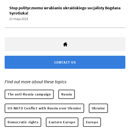
Stop politycznemu wrabianiu ukraińskiego socjalisty Bogdana
Syrotiuka!
21 maja 2024
CONTACT US
Find out more about these topics:
The anti-Russia campaign
Russia
US-NATO Conflict with Russia over Ukraine
Ukraine
Democratic rights
Eastern Europe
Europe