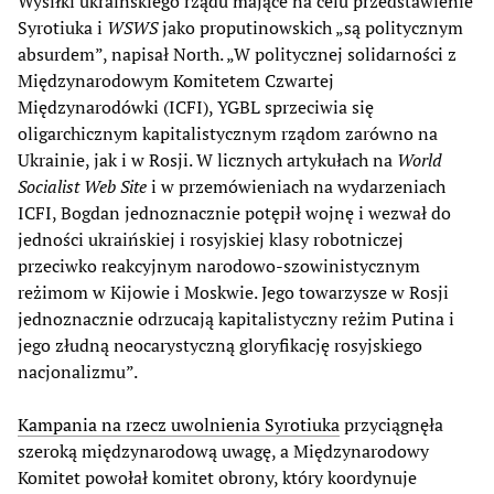
Wysiłki ukraińskiego rządu mające na celu przedstawienie
Syrotiuka i
WSWS
jako proputinowskich „są politycznym
absurdem”, napisał North. „W politycznej solidarności z
Międzynarodowym Komitetem Czwartej
Międzynarodówki (ICFI), YGBL sprzeciwia się
oligarchicznym kapitalistycznym rządom zarówno na
Ukrainie, jak i w Rosji. W licznych artykułach na
World
Socialist Web Site
i w przemówieniach na wydarzeniach
ICFI, Bogdan jednoznacznie potępił wojnę i wezwał do
jedności ukraińskiej i rosyjskiej klasy robotniczej
przeciwko reakcyjnym narodowo-szowinistycznym
reżimom w Kijowie i Moskwie. Jego towarzysze w Rosji
jednoznacznie odrzucają kapitalistyczny reżim Putina i
jego złudną neocarystyczną gloryfikację rosyjskiego
nacjonalizmu”.
Kampania na rzecz uwolnienia Syrotiuka
przyciągnęła
szeroką międzynarodową uwagę, a Międzynarodowy
Komitet powołał komitet obrony, który koordynuje