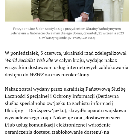
Prezydent Joe Biden spotyka się z prezydentem Ukrainy Wołodymyrem
Zełenskim w Gabinecie Owalnym Białego Domu, czwartek, 21 września 2023
r., w Waszyngtonie.
[AP Photo/Evan Vucci]
W poniedziałek, 3 czerwca, ukraiński rząd zdelegalizował
World Socialist Web Site
w całym kraju, wydając nakaz
wszystkim dostawcom usług internetowych zablokowania
dostępu do
WSWS
na czas nieokreślony.
Nakaz został wydany przez ukraińską Państwową Służbę
Łączności Specjalnej i Ochrony Informacji (Derżawna
służba specialnoho zw’jazku ta zachistu informacij
Ukraijny — Derżspecw’jazku), skrzydło aparatu wojskowo-
wywiadowczego kraju. Nakazuje ona „dostawcom sieci
i/lub usług komunikacji elektronicznej wdrożenie
ograniczenia dostępu (zablokowanie dostępu) na