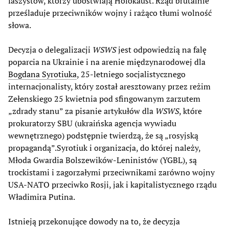
faszystów, którzy ubóstwiają Holokaust. Rząd brutalnie
prześladuje przeciwników wojny i rażąco tłumi wolność
słowa.
Decyzja o delegalizacji
WSWS
jest odpowiedzią na falę
poparcia na Ukrainie i na arenie międzynarodowej dla
Bogdana Syrotiuka
, 25-letniego socjalistycznego
internacjonalisty, który został aresztowany przez reżim
Zełenskiego 25 kwietnia pod sfingowanym zarzutem
„zdrady stanu” za pisanie artykułów dla
WSWS
, które
prokuratorzy SBU (ukraińska agencja wywiadu
wewnętrznego) podstępnie twierdzą, że są „rosyjską
propagandą”.Syrotiuk i organizacja, do której należy,
Młoda Gwardia Bolszewików-Leninistów (YGBL), są
trockistami i zagorzałymi przeciwnikami zarówno wojny
USA-NATO przeciwko Rosji, jak i kapitalistycznego rządu
Władimira Putina.
Istnieją przekonujące dowody na to, że decyzja