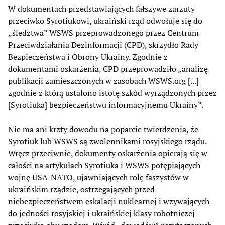
W dokumentach przedstawiających fałszywe zarzuty
przeciwko Syrotiukowi, ukraiński rząd odwołuje się do
„śledztwa” WSWS przeprowadzonego przez Centrum
Przeciwdziałania Dezinformacji (CPD), skrzydło Rady
Bezpieczeństwa i Obrony Ukrainy. Zgodnie z
dokumentami oskarżenia, CPD przeprowadziło „analizę
publikacji zamieszczonych w zasobach WSWS.org [...]
zgodnie z którą ustalono istotę szkód wyrządzonych przez
[Syrotiuka] bezpieczeństwu informacyjnemu Ukrainy”.
Nie ma ani krzty dowodu na poparcie twierdzenia, że
Syrotiuk lub WSWS są zwolennikami rosyjskiego rządu.
Wręcz przeciwnie, dokumenty oskarżenia opierają się w
całości na artykułach Syrotiuka i WSWS potępiających
wojnę USA-NATO, ujawniających rolę faszystów w
ukraińskim rządzie, ostrzegających przed
niebezpieczeństwem eskalacji nuklearnej i wzywających
do jedności rosyjskiej i ukraińskiej klasy robotniczej