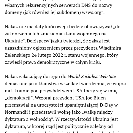
własnych rekurencyjnych serwerach DNS do nazwy
domeny (jak również jej subdomen) wsws.org”.
Nakaz nie ma daty końcowej i będzie obowiązywał „do
zakończenia lub zniesienia stanu wojennego na
Ukrainie”. Derżspecw’jazku twierdzi, że zakaz jest
uzasadniony ogłoszeniem przez prezydenta Władimira
Zełenskiego 24 lutego 2022 r. stanu wojennego, który
zawiesił prawa demokratyczne w całym kraju.
Nakaz zakazujący dostępu do
World Socialist Web Site
demaskuje jako kłamstwa wszelkie twierdzenia, że wojna
na Ukrainie pod przywództwem USA toczy się w imię
„demokracji”. Wczoraj prezydent USA Joe Biden
przemawiał na uroczystości upamiętniającej D-Day w
Normandii i przedstawił wojnę jako „walkę między
dyktaturą a wolnością”. W rzeczywistości Ukraina jest
dyktaturą, w której rząd jest politycznie zależny od