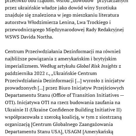
przeciwko obu rządom. Wśród „dowodów” przytaczanych
przez ukraińskie władze jako dowód winy Syrotiuka
znajduje się znaleziona w jego mieszkaniu literatura
autorstwa Włodzimierza Lenina, Lwa Trockiego i
przewodniczącego Międzynarodowej Rady Redakcyjnej
WSWS Davida Northa.
Centrum Przeciwdziałania Dezinformacji ma również
najbliższe powiązania z amerykańskim i brytyjskim
imperializmem. Według artykułu
Global Risk Insights
z
października 2022 r., „Ukraińskie Centrum
Przeciwdziałania Dezinformacji [...] wyrosło z inicjatyw
prowadzonych [...] przez Biuro Inicjatyw Przejściowych
Departamentu Stanu (Office of Transition Initiatives —
OTI). Inicjatywa OTI na rzecz budowania zaufania na
Ukrainie II (Ukraine Confidence Building Initiative II)
współpracowała z szeroką koalicją, w tym z siostrzaną
organizacją [Centrum Globalnego Zaangażowania
Departamentu Stanu USA], USAGM [Amerykańską