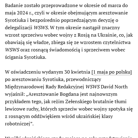
Badanie zostało przeprowadzone w okresie od marca do
maja 2024 r., czyli w okresie obejmującym aresztowanie
Syrotiuka i bezpośrednio poprzedzającym decyzję o
delegalizacji
WSWS
. W tym okresie nastąpił znaczny
wzrost sprzeciwu wobec wojny z Rosją na Ukrainie, co, jak
obawiają się władze, zbiega się ze wzrostem czytelnictwa
WSWS
oraz rosnącą świadomością i sprzeciwem wobec
ścigania Syrotiuka.
W oświadczeniu wydanym 30 kwietnia [
1 maja po polsku
]
po aresztowaniu Syrotiuka, przewodniczący
Międzynarodowej Rady Redakcyjnej
WSWS
David North
wyjaśnił: „Aresztowanie Bogdana jest najnowszym
przykładem tego, jak reżim Zełenskiego brutalnie tłumi
lewicowe ruchy, których sprzeciw wobec wojny spotyka się
z rosnącym oddźwiękiem wśród ukraińskiej klasy
robotniczej”.