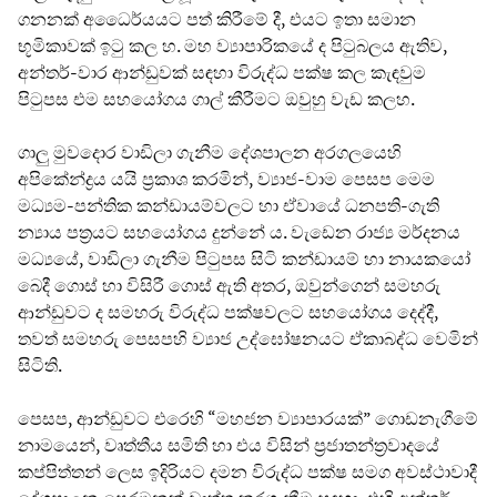
ගනනක් අධෛර්යයට පත් කිරීමේ දී, එයට ඉතා සමාන
භූමිකාවක් ඉටු කල හ. මහ ව්‍යාපාරිකයේ ද පිටුබලය ඇතිව,
අන්තර්-වාර ආන්ඩුවක් සඳහා විරුද්ධ පක්ෂ කල කැඳවුම
පිටුපස එම සහයෝගය ගාල් කීරීමට ඔවුහු වැඩ කලහ.
ගාලු මුවදොර වාඩිලා ගැනීම දේශපාලන අරගලයෙහි
අපිකේන්ද්‍රය යයි ප්‍රකාශ කරමින්, ව්‍යාජ-වාම පෙසප මෙම
මධ්‍යම-පන්තික කන්ඩායම්වලට හා ඒවායේ ධනපති-ගැති
න්‍යාය පත්‍රයට සහයෝගය දුන්නේ ය. වැඩෙන රාජ්‍ය මර්දනය
මධ්‍යයේ, වාඩිලා ගැනීම පිටුපස සිටි කන්ඩායම් හා නායකයෝ
බෙදී ගොස් හා විසිරී ගොස් ඇති අතර, ඔවුන්ගෙන් සමහරු
ආන්ඩුවට ද සමහරු විරුද්ධ පක්ෂවලට සහයෝගය දෙද්දී,
තවත් සමහරු පෙසපහි ව්‍යාජ උද්ඝෝෂනයට ඒකාබද්ධ වෙමින්
සිටිති.
පෙසප, ආන්ඩුවට එරෙහි “මහජන ව්‍යාපාරයක්” ගොඩනැගීමේ
නාමයෙන්, වෘත්තීය සමිති හා එය විසින් ප්‍රජාතන්ත්‍රවාදයේ
කප්පිත්තන් ලෙස ඉදිරියට දමන විරුද්ධ පක්ෂ සමග අවස්ථාවාදී