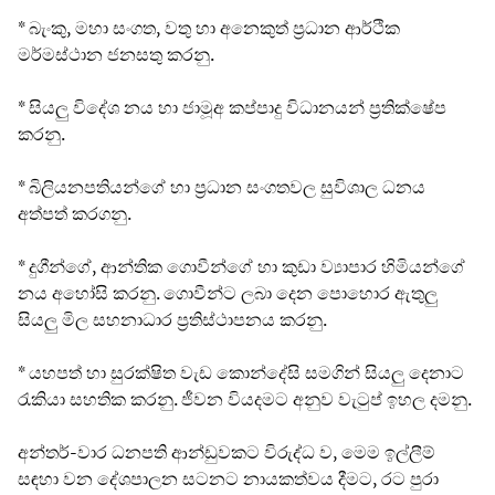
* බැංකු, මහා සංගත, වතු හා අනෙකුත් ප්‍රධාන ආර්ථික
මර්මස්ථාන ජනසතු කරනු.
* සියලු විදේශ නය හා ජාමූඅ කප්පාදු විධානයන් ප්‍රතික්ෂේප
කරනු.
* බිලියනපතියන්ගේ හා ප්‍රධාන සංගතවල සුවිශාල ධනය
අත්පත් කරගනු.
* දුගීන්ගේ, ආන්තික ගොවීන්ගේ හා කුඩා ව්‍යාපාර හිමියන්ගේ
නය අහෝසි කරනු. ගොවීන්ට ලබා දෙන පොහොර ඇතුලු
සියලු මිල සහනාධාර ප්‍රතිස්ථාපනය කරනු.
* යහපත් හා සුරක්ෂිත වැඩ කොන්දේසි සමගින් සියලු දෙනාට
රැකියා සහතික කරනු. ජීවන වියදමට අනුව වැටුප් ඉහල දමනු.
අන්තර්-වාර ධනපති ආන්ඩුවකට විරුද්ධ ව, මෙම ඉල්ලීම්
සඳහා වන දේශපාලන සටනට නායකත්වය දීමට, රට පුරා