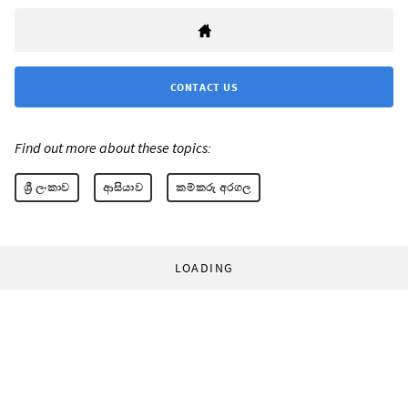
CONTACT US
Find out more about these topics:
ශ්‍රී ලංකාව
ආසියාව
කම්කරු අරගල
LOADING