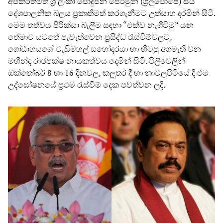
අපකීර්තිමත් ශ්‍රී ලංකා පොදුජන පෙරමුන (ශ්‍රීලපොපෙ) සිය
දේශපාලනික බලය ප්‍රකෘතිමත් කරගැනීමට උත්සාහ දරමින් සිටී.
මෙම තත්වය පිරික්සා බැලීම සඳහා “එක්ව නැගිටිමු” යන
තේමාව යටතේ පැවැත්වෙන ප්‍රසිද්ධ රැස්වීම්වලට,
ගෝඨාභයගේ වැඩිමහල් සහෝදරයා හා හිටපු අගමැති වන
මහින්ද රාජපක්ෂ නායකත්වය දෙමින් සිටී. පිලිවෙලින්
ඔක්තෝබර් 8 හා 16 දිනවල, කලුතර දී හා නාවලපිටියේ දී එම
උද්ඝෝෂනයේ ප්‍රථම රැස්වීම් දෙක පවත්වන ලදී.