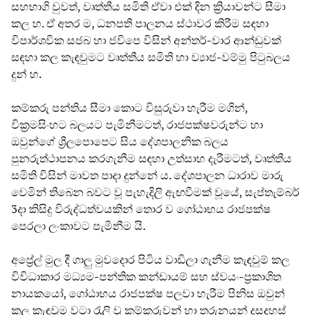
සහභාගි වුවත්, වෘත්තීය සමිති ඒවා එක් දින ක්‍රියාවන්ට සීමා
කල හ. ඒ අතර ම, ධනපති පාලනය ස්ථාවර කිරීම සඳහා
විපාර්ශවික සජබ හා ජවිපෙ විසින් අන්තර්-වාර ආන්ඩුවක්
සඳහා කල කැඳවුමට වෘත්තීය සමිති හා ව්‍යාජ-වම්මු පිටුබලය
දුන් හ.
කම්කරු පන්තිය සීමා කොට විසුරුවා හැරීම මගින්,
වික්‍රමසිංහට බලයට පැමිනීමටත්, රාජපක්ෂවරුන්ට හා
ඔවුන්ගේ ශ්‍රීලපොපෙට සිය දේශපාලනික බලය
පුනරුත්ථාපනය කරගැනීම සඳහා උත්සාහ දැරීමටත්, වෘත්තීය
සමිති විසින් මාවත පාදා දුන්නේ ය. දේශපාලන ධාරාව මාරු
වෙමින් තිබෙන බවට වූ පැහැදිලි ඇඟවීමක් වූයේ, සැප්තැම්බර්
3දා කිසිදු විරුද්ධත්වයකින් තොර ව ගෝඨාභය රාජපක්ෂ
පෙරලා ලංකාවට පැමිනීම යි.
අප්‍රේල් මුල දී ගාලු මුවදොර පිටිය වාඩිලා ගැනීම කැඳවුම් කල
විවිධාකාර මධ්‍යම-පන්තික කන්ඩායම් සහ ස්වයං-ප්‍රකාශිත
නායකයෝ, ගෝඨාභය රාජපක්ෂ පලවා හැරීම පිනිස ඔවුන්
කල කැඳවුම වටා රැලි වූ කම්කරුවන් හා තරුනයන් දසදහස්