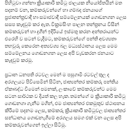
පිහිටුවා ගන්නා ක්‍රියාකාරී කමිටු ජාලයක නියෝජිතයින් මත
පදනම් වන, කම්කරුවන්ගේ හා ගම්බද ජනයාගේ
ප්‍රජාතන්ත්‍රවාදී හා සමාජවාදී සම්මේලනයක් ගොඩනගන ලෙස
සසප කැඳවුම් කර ඇත. වික්‍රමසිංහ පාලන තන්ත්‍රනය විසින්
කම්කරුවන් හා දුගීන් ඉදිරියේ ඉස්මතු කරන අන්තරායන්ට
එරෙහි ව සටන් වැදීමට, කම්කරුවන්ගේ පන්ති අවශ්‍යතා
තහවුරු කෙරෙන අත්‍යවශ්‍ය බල මධ්‍යස්ථානය ලෙස මෙම
සම්මේලනය ගොඩනගන ලෙස අපි වැඩකරන ජනයාට
කැඳවුම් කරමු.
ප්‍රධාන ධනපති රටවල මෙන් ම පසුගාමී රටවල් තුල ද
අරගලයට පිවිසෙමින් සිටින, ජාත්‍යන්තර කම්කරු පන්තිය
ඒකාබද්ධ වීමෙන් පමනක්, ලංකාවේ කම්කරුවන්ට මෙම
සටන සාර්ථක ව දියත් කල හැක. තමන්ගේ ම ක්‍රියාකාරී කමිටු
ගොඩනගා ගැනීම මගින්, එම ජාත්‍යන්තර එකමුතුව ස්ථාපනය
කිරීමේ පදනම ලෙස, කම්කරු ක්‍රියාකාරී කමිටුවල ජාත්‍යන්තර
සන්ධානය ගොඩනැගීමේ අරගලය සමග එක් වන ලෙස අපි
කම්කරුවන්ගෙන් ඉල්ලා සිටිමු.