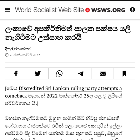
ලංකාවේ අපකීර්තිමත් පාලක පක්ෂය යලි
නැගිටීමට උත්සාහ කරයි
දීපාල් ජයසේකර
26 ඔක්තෝබර් 2022
[මෙය
Discredited Sri Lankan ruling party attempts a
comeback
මැයෙන් 2022 ඔක්තෝබර් 25දා පල වූ ලිපියේ
පරිවර්තනය යි.]
මහජන නැගිටීමකට මුහුන පාමින් සිටි හිටපු ජනාධිපති
ගෝඨාභය රාජපක්ෂට රටින් පලා ගොස් තනතුරින් ඉල්ලා
අස්වීමට සිදු වීමෙන් යන්තම් මාස තුනකට පසුව, ඔහුගේ