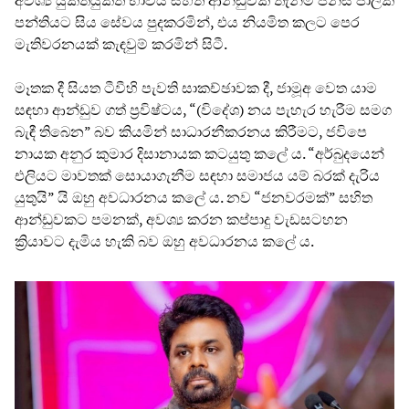
පන්තියට සිය සේවය පුදකරමින්, එය නියමිත කලට පෙර
මැතිවරනයක් කැඳවුම් කරමින් සිටී.
මෑතක දී සියත ටීවීහි පැවති සාකච්ඡාවක දී, ජාමූඅ වෙත යාම
සඳහා ආන්ඩුව ගත් ප්‍රවිෂ්ටය, “(විදේශ) නය පැහැර හැරීම සමග
බැඳී තිබෙන” බව කියමින් සාධාරනීකරනය කිරීමට, ජවිපෙ
නායක අනුර කුමාර දිසානායක කටයුතු කලේ ය. “අර්බුදයෙන්
එලියට මාවතක් සොයාගැනීම සඳහා සමාජය යම් බරක් දැරිය
යුතුයි” යි ඔහු අවධාරනය කලේ ය. නව “ජනවරමක්” සහිත
ආන්ඩුවකට පමනක්, අවශ්‍ය කරන කප්පාදු වැඩසටහන
ක්‍රියාවට දැමිය හැකි බව ඔහු අවධාරනය කලේ ය.