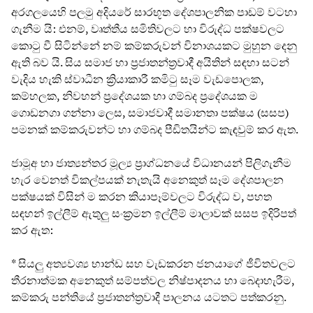
අරගලයෙහි පලමු අදියරේ සාරභූත දේශපාලනික පාඩම් වටහා
ගැනීම යි: එනම්, වෘත්තීය සමිතිවලට හා විරුද්ධ පක්ෂවලට
කොටු වී සිටින්නේ නම් කම්කරුවන් විනාශයකට මුහුන දෙනු
ඇති බව යි. සිය සමාජ හා ප්‍රජාතන්ත්‍රවාදී අයිතින් සඳහා සටන්
වැදිය හැකි ස්වාධීන ක්‍රියාකාරී කමිටු සෑම වැඩපොලක,
කම්හලක, නිවහන් ප්‍රදේශයක හා ගම්බද ප්‍රදේශයක ම
ගොඩනගා ගන්නා ලෙස, සමාජවාදී සමානතා පක්ෂය (සසප)
පමනක් කම්කරුවන්ට හා ගම්බද පීඩිතයින්ට කැඳවුම් කර ඇත.
ජාමූඅ හා ජාත්‍යන්තර මූල්‍ය ප්‍රාග්ධනයේ විධානයන් පිලිගැනීම
හැර වෙනත් විකල්පයක් නැතැයි අනෙකුත් සෑම දේශපාලන
පක්ෂයක් විසින් ම කරන කියාපෑම්වලට විරුද්ධ ව, පහත
සඳහන් ඉල්ලීම් ඇතුලු සංක්‍රමන ඉල්ලීම් මාලාවක් සසප ඉදිරිපත්
කර ඇත:
* සියලු අත්‍යවශ්‍ය භාන්ඩ සහ වැඩකරන ජනයාගේ ජීවිතවලට
තීරනාත්මක අනෙකුත් සම්පත්වල නිෂ්පාදනය හා බෙදාහැරීම,
කම්කරු පන්තියේ ප්‍රජාතන්ත්‍රවාදී පාලනය යටතට පත්කරනු.