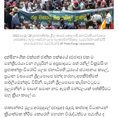
2022 අප්‍රේල් 28 බ්‍රහස්පතින්දා, ශ්‍රී ලංකාවේ කොලඹදී, ජනාධිපති ගෝඨාභය
රාජපක්ෂට ඉල්ලා අස්වන ලෙස බලකරමින් සිදුකල වැඩවර්ජනයක් [ඒපී
ඡායාරූප/එරංග ජයවර්ධන]
[AP Photo/Eranga Jayawardena]
දක්ෂිනාංශික එක්සත් ජාතික පක්ෂයේ (එජාප) එක ම
මන්ත්‍රීවරයා වන ගැඹුරින් ම අප්‍රසාදයට පත් රනිල් වික්‍රමසිංහ
ප්‍රජාතන්ත්‍ර-විරෝධී ලෙස ජනාධිපති ධූරයේ ස්ථාපනය කලේ,
ප්‍රධාන වසයෙන් ශ්‍රීලපොපෙ ඡන්ද හරහා, අපකීර්තිමත්
පාර්ලිමේන්තුව විසිනි. පැරනි ශ්‍රීලපොපෙ කැබිනට්ටුවට
මුලුමනින් ම පාහේ සමාන නව ඇමති මන්ඩලයක් පත්කිරීමට
ඔහු ක්‍රියා කලේ ය.
ජාත්‍යන්තර මූල්‍ය අරමුදලේ (ජාමූඅ) රුදුරු කප්පාදු විධානයන්
ක්‍රියාත්මක කිරීම කෙරෙහි මහජන විරුද්ධත්වය පැවතිය ද