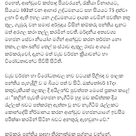
එහෙත්, ආන්ඩුවේ කප්පාදු පියවරයන්, රැකියා විනාශයට,
සියයට 102ක් වන ආහාර උද්ධමනයට සහ සියයට 75 දක්වා
ලඟා වී ඇති ඉහල යන උද්ධමනයට දායක වෙමින් පවතින තතු
තුල, ගැඹුරු වන සමාජ අර්බුදය විසින් කම්කරු පන්තිය දැනට
මත් අරගල කරා තල්ලු කරමින් පවතී. මර්දනීය අත්‍යවශ්‍ය
මහජන සේවා නියෝග මගින් ආන්ඩුව කරන තර්ජන නො
තකා, ලංකා ඛනිජ තෙල් සංස්ථාව ඇතුලු රාජ්‍ය අංශයේ
කම්කරුවෝ, දැනට මත් වැඩ වර්ජන ක්‍රියාවන්ට හා
විරෝධතාවන්ට පිවිසී සිටිති.
වැඩ වර්ජන හා විරෝධතාවල නව වටයක් පිලිබඳ ව පාලක
පන්තිය පැහැදිලි ව ම බියට පත් ව සිටී. ඔක්තෝබර් 17දා
කතුවැකියක් පලකල දි අයිලන්ඩ් පුවත්පත මෙසේ ප්‍රකාශ කලේ
ය: “කලින් පැවති මහජන නැගිටීම් හුදු මඩ කඩිත්තක දිය
රැල්ලක් බවට පත්කරනු ඇත්තා වූ නව නැගිටීම් රැල්ලකට
කොන්දේසි නිර්මානය කරන ආන්ඩුව මහජනයාගේ ඉවසීම
පරීක්ෂා කරමින් සිටින බවට අනතුරු ඇඟවුනා වේ.”
කම්කරු පන්තිය සඳහා තීරනාත්මක ප්‍රශ්නය වන්නේ,