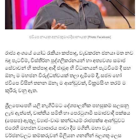
ජවිපෙ නායක අනුර කුමාර දිසානායක
[Photo: Facebook]
රාජ්‍ය අංශයේ යෝධ රැකියා කප්පාදු, වැඩකරන ජනයා මත නව
බදු පැටවීම්, විස්තීර්න පුද්ගලීකරනයන් හා අත්‍යවශ්‍ය සමාජ
සේවාවන් හි කප්පාදු ආදී ජාමූඅ හි විධානයන් පැටවීමේ දී සහ
ඕනෑ ම මහජන විරුද්ධත්වයක් තලා දැමීමේ දී, සජබ හෝ
ජවිපෙ විසින් තනන ඕනෑ ම ආන්ඩුවක්, වික්‍රමසිංහ තරම් ම
කුරිරු වනු ඇත.
ශ්‍රීලපොපෙහි යලි නැගිටීමට දේශපාලනික පහසුකම් සලසනු
ලැබ ඇත්තේ, වෘත්තීය සමිති හා පෙරටුගාමී සමාජවාදී පක්ෂය
(පෙසප) ඇතුලු ව්‍යාජ-වාම කන්ඩායම් රාජපක්ෂ ආන්ඩුවට
එරෙහි මහජන ව්‍යාපාරය පාවා දීම මගිනි. මහා වැඩ
වර්ජනවලට කම්කරුවන් මිලියන ගනනින් බලගතු ලෙස