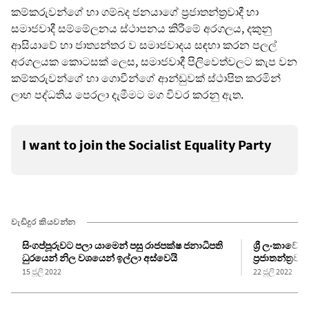
කම්කරුවන්ගේ හා ගම්බද ජනයාගේ ප්‍රජාතන්ත්‍රවාදී හා
සමාජවාදී සම්මේලනය ස්ථාපනය කිරීමේ අරගලය, දකුනු
ආසියාවේ හා ජාත්‍යන්තර ව සමාජවාදය සඳහා කරන පලල්
අරගලයක කොටසක් ලෙස, සමාජවාදී පිලිවෙත්වලට කැප වන
කම්කරුවන්ගේ හා ගොවීන්ගේ ආන්ඩුවක් ස්ථාපිත කරමින්
ලාභ පද්ධතිය පෙරලා දැමීමට මග විවර කරනු ඇත.
I want to join the Socialist Equality Party
වැඩිදුර කියවන්න
සිංගප්පූරුවට පලා යාමෙන් පසු රාජපක්ෂ ජනාධිපති
ශ්‍රී ලංකාව
ධුරයෙන් නිල වශයෙන් ඉල්ලා අස්වෙයි
ප්‍රජාතන්ත්‍ර
15 ජූලි 2022
22 ජූලි 2022