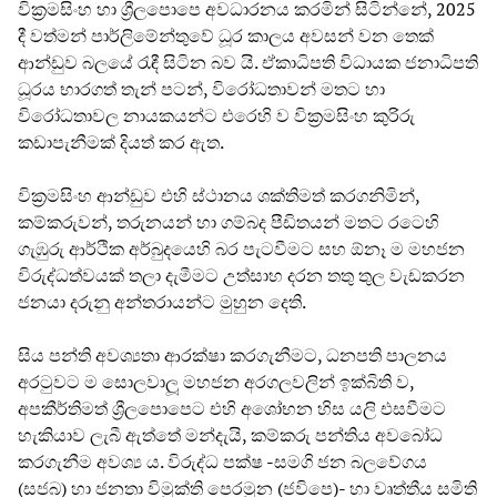
වික්‍රමසිංහ හා ශ්‍රීලපොපෙ අවධාරනය කරමින් සිටින්නේ, 2025
දී වත්මන් පාර්ලිමේන්තුවේ ධූර කාලය අවසන් වන තෙක්
ආන්ඩුව බලයේ රැඳී සිටින බව යි. ඒකාධිපති විධායක ජනාධිපති
ධූරය භාරගත් තැන් පටන්, විරෝධතාවන් මතට හා
විරෝධතාවල නායකයන්ට එරෙහි ව වික්‍රමසිංහ කුරිරු
කඩාපැනීමක් දියත් කර ඇත.
වික්‍රමසිංහ ආන්ඩුව එහි ස්ථානය ශක්තිමත් කරගනිමින්,
කම්කරුවන්, තරුනයන් හා ගම්බද පීඩිතයන් මතට රටෙහි
ගැඹුරු ආර්ථික අර්බුදයෙහි බර පැටවීමට සහ ඕනෑ ම මහජන
විරුද්ධත්වයක් තලා දැමීමට උත්සාහ දරන තතු තුල වැඩකරන
ජනයා දරුනු අන්තරායන්ට මුහුන දෙති.
සිය පන්ති අවශ්‍යතා ආරක්ෂා කරගැනීමට, ධනපති පාලනය
අරටුවට ම සොලවාලූ මහජන අරගලවලින් ඉක්බිති ව,
අපකීර්තිමත් ශ්‍රීලපොපෙට එහි අශෝභන හිස යලි එසවීමට
හැකියාව ලැබී ඇත්තේ මන්දැයි, කම්කරු පන්තිය අවබෝධ
කරගැනීම අවශ්‍ය ය. විරුද්ධ පක්ෂ -සමගි ජන බලවේගය
(සජබ) හා ජනතා විමුක්ති පෙරමුන (ජවිපෙ)- හා වෘත්තීය සමිති