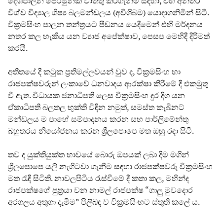
දේශපාලන පෙරමුනක් වාත්තු කරගැනීම සඳහා, එහි අන්තර්
විශ්ව විද්‍යාල ශිෂ්‍ය බලමන්ඩලය (අවිශිබම) යොදාගනිමින් සිටී.
වික්‍රමසිංහ පාලන තන්ත්‍රයට පීඩනය යෙදීමෙන් එහි මර්දනය
නතර කල හැකිය යන ව්‍යාජ අපේක්ෂාව, පෙසප මෙහිදී දිරිමත්
කරයි.
අතීතයේ දී කටුක ප්‍රතිමල්ලවයන් වුව ද, වික්‍රමසිංහ හා
රාජපක්ෂවරුන් ලංකාවේ ධනවාදය ආරක්ෂා කිරීමේ දී එකමුතු
වී ඇත. විධායක ජනාධිපති ලෙස වික්‍රමසිංහ දුර දිග යන
ඒකාධිපති බලතල භුක්ති විඳින නමුත්, සමස්ත කැබිනට්
මන්ඩලය ම පාහේ සම්පාදනය කරන සහ පාර්ලිමේන්තු
බහුතරය නියෝජනය කරන ශ්‍රීලපොපෙ මත ඔහු රඳා සිටී.
තව ද යුක්තියුක්ත භාවයේ බොරු ඔපයක් ලබා දීම මගින්
ශ්‍රීලපොපෙ යලි නැගිටවා ගැනීම සඳහා රාජපක්ෂවරු වික්‍රමසිංහ
මත රැඳී සිටිති. නාවලපිටිය රැස්වීමේ දී කතා කල, මහින්ද
රාජපක්ෂගේ පුත්‍රයා වන නාමල් රාජපක්ෂ “ගාලු මුවදොර
අරගලය අතුගා දැමීම” පිලිබඳ ව වික්‍රමසිංහට ස්තුති කලේ ය.