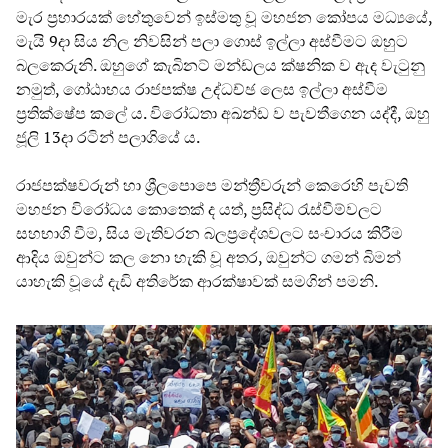
මැර ප්‍රහාරයක් හේතුවෙන් ඉස්මතු වූ මහජන කෝපය මධ්‍යයේ,
මැයි 9දා සිය නිල නිවසින් පලා ගොස් ඉල්ලා අස්වීමට ඔහුට
බලකෙරුනි. ඔහුගේ කැබිනට් මන්ඩලය ක්ෂනික ව ඇද වැටුනු
නමුත්, ගෝඨාභය රාජපක්ෂ උද්ධච්ඡ ලෙස ඉල්ලා අස්වීම
ප්‍රතික්ෂේප කලේ ය. විරෝධතා අඛන්ඩ ව පැවතීගෙන යද්දී, ඔහු
ජූලි 13දා රටින් පලාගියේ ය.
රාජපක්ෂවරුන් හා ශ්‍රීලපොපෙ මන්ත්‍රීවරුන් කෙරෙහි පැවති
මහජන විරෝධය කොතෙක් ද යත්, ප්‍රසිද්ධ රැස්වීම්වලට
සහභාගි වීම, සිය මැතිවරන බලප්‍රදේශවලට සංචාරය කිරීම
ආදිය ඔවුන්ට කල නො හැකි වූ අතර, ඔවුන්ට ගමන් බිමන්
යාහැකි වූයේ දැඩි අතිරේක ආරක්ෂාවක් සමගින් පමනි.