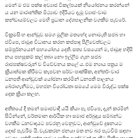
මෙන් ම එම පක්ෂ අව්‍යාජ විකල්පයක් නියෝජනය කරන්නේ
ය යන මාරාන්තික මිථ්‍යාව ඉදිරියට දැමූ ව්‍යාජ-වාම
කන්ඩායම්වලට මෙහි ප්‍රධාන දේශපාලනික වගකීම පැවරේ.
වික්‍රමසිංහ ආන්ඩුව සමග මූලික මතභේද නොමැති සජබ හා
ජවිපෙ, ජාමූඅ විධානය කරන කප්පාදු පිලිවෙත්වලට
සම්පූර්නයෙන් සහයෝගය දෙති. සත්‍ය වසයෙන් ම, ජාමූඅ හදිසි
නය පහසුකම් කල් තබා නො ඉල්ලීම ගැන සජබ
රාජපක්ෂවරුන් ව විවේචනය කලේ ය. එම න්‍යාය පත්‍රය ම
ක්‍රියාත්මක කිරීමට කැපවන සර්ව-පාක්ෂික, අන්තර්-වාර
ධනපති ආන්ඩුවක් යෝජනා කරමින් ධනපති පාලනය
බේරාගැනීමට, මහජන විරෝධතා සමයේ මෙම විරුද්ධ පක්ෂ
දෙක ක්‍රියා කලහ.
අතීතයේ දී තමන් සමාජවාදී යයි කියා පෑ ජවිපෙ, දැන් කරමින්
සිටින්නේ, වර්තමාන ආර්ථික හා සමාජ අර්බුදය සම්බන්ධ
වගකීම ධනවාදයට පවරනු වෙනුවට, ආන්ඩුවේ දූෂනයට
දොස් පැවරීම යි. වැඩකරන ජනයා මත නව බර පැටවීම් සඳහා
අවශ්‍ය යුක්තියුක්ත භාවය සහිත ආන්ඩුවක් තැනීම පිනිස පාලක