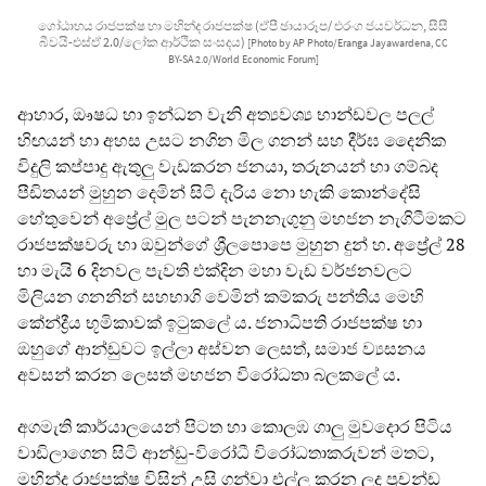
ගෝඨාභය රාජපක්ෂ හා මහින්ද රාජපක්ෂ (ඒපී ඡායාරූප/ එරංග ජයවර්ධන, සීසී
බීවයි-එස්ඒ 2.0/ලෝක ආර්ථික සංසදය)
[Photo by AP Photo/Eranga Jayawardena, CC
BY-SA 2.0/World Economic Forum]
ආහාර, ඖෂධ හා ඉන්ධන වැනි අත්‍යවශ්‍ය භාන්ඩවල පලල්
හිඟයන් හා අහස උසට නගින මිල ගනන් සහ දීර්ඝ දෛනික
විදුලි කප්පාදු ඇතුලු වැඩකරන ජනයා, තරුනයන් හා ගම්බද
පීඩිතයන් මුහුන දෙමින් සිටි දැරිය නො හැකි කොන්දේසි
හේතුවෙන් අප්‍රේල් මුල පටන් පැනනැගුනු මහජන නැගිටීමකට
රාජපක්ෂවරු හා ඔවුන්ගේ ශ්‍රීලපොපෙ මුහුන දුන් හ. අප්‍රේල් 28
හා මැයි 6 දිනවල පැවති එක්දින මහා වැඩ වර්ජනවලට
මිලියන ගනනින් සහභාගි වෙමින් කම්කරු පන්තිය මෙහි
කේන්ද්‍රීය භූමිකාවක් ඉටුකලේ ය. ජනාධිපති රාජපක්ෂ හා
ඔහුගේ ආන්ඩුවට ඉල්ලා අස්වන ලෙසත්, සමාජ ව්‍යසනය
අවසන් කරන ලෙසත් මහජන විරෝධතා බලකලේ ය.
අගමැති කාර්යාලයෙන් පිටත හා කොලඹ ගාලු මුවදොර පිටිය
වාඩිලාගෙන සිටි ආන්ඩු-විරෝධී විරෝධතාකරුවන් මතට,
මහින්ද රාජපක්ෂ විසින් උසි ගන්වා එල්ල කරන ලද ප්‍රචන්ඩ