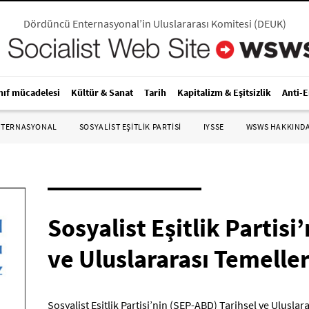
Dördüncü Enternasyonal’in Uluslararası Komitesi
(
DEUK
)
nıf mücadelesi
Kültür & Sanat
Tarih
Kapitalizm & Eşitsizlik
Anti-
NTERNASYONAL
SOSYALIST EŞITLIK PARTISI
IYSSE
WSWS HAKKIND
Sosyalist Eşitlik Partisi
ve Uluslararası Temeller
Sosyalist Eşitlik Partisi’nin (SEP-ABD) Tarihsel ve Uluslar