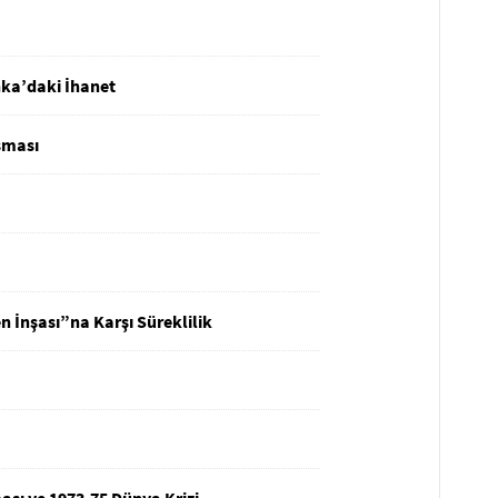
nka’daki İhanet
şması
 İnşası”na Karşı Süreklilik