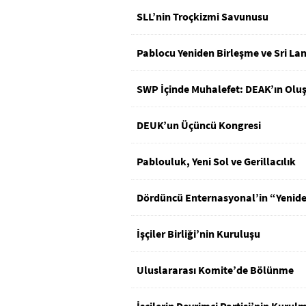
SLL’nin Troçkizmi Savunusu
Pablocu Yeniden Birleşme ve Sri La
SWP İçinde Muhalefet: DEAK’ın Olu
DEUK’un Üçüncü Kongresi
Pablouluk, Yeni Sol ve Gerillacılık
Dördüncü Enternasyonal’in “Yeniden
İşçiler Birliği’nin Kuruluşu
Uluslararası Komite’de Bölünme