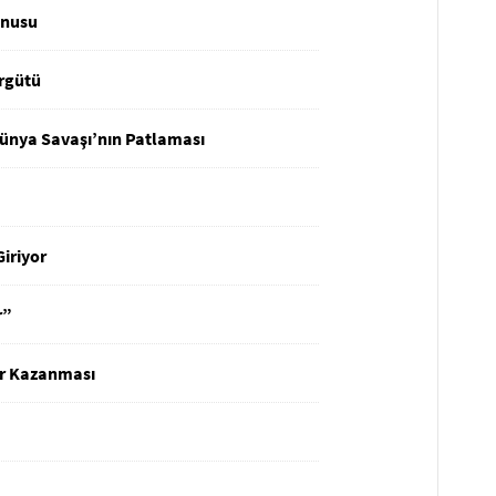
unusu
Örgütü
Dünya Savaşı’nın Patlaması
Giriyor
r”
ar Kazanması