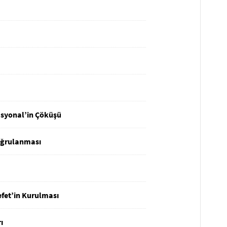
asyonal’in Çöküşü
Doğrulanması
efet’in Kurulması
ı