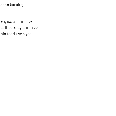
planan kuruluş
ri, işçi sınıfının ve
tarihsel olaylarının ve
nin teorik ve siyasi