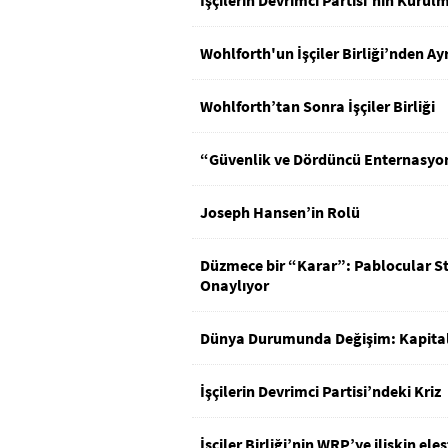
İşçilerin Devrimci Partisi’nin Kurul
Wohlforth'un İşçiler Birliği’nden Ay
Wohlforth’tan Sonra İşçiler Birliği
“Güvenlik ve Dördüncü Enternasyo
Joseph Hansen’in Rolü
Düzmece bir “Karar”: Pablocular Sta
Onaylıyor
Dünya Durumunda Değişim: Kapitalis
İşçilerin Devrimci Partisi’ndeki Kriz
İşçiler Birliği’nin WRP’ye ilişkin eleşt