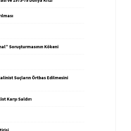
ması ve 1973-75 Dünya Krizi
rılması
nal” Soruşturmasının Kökeni
linist Suçların Örtbas Edilmesini
t Karşı Saldırı
irisi