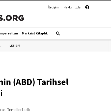
İletişim
|
Hakkımızda
|
Emperyalizm
Marksist Kitaplık
A
İLETİŞİM
’nin (ABD) Tarihsel
i
arası Temelleri adlı