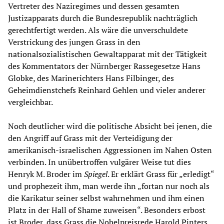
Vertreter des Naziregimes und dessen gesamten
Justizapparats durch die Bundesrepublik nachträglich
gerechtfertigt werden. Als wäre die unverschuldete
Verstrickung des jungen Grass in den
nationalsozialistischen Gewaltapparat mit der Tätigkeit
des Kommentators der Nürnberger Rassegesetze Hans
Globke, des Marinerichters Hans Filbinger, des
Geheimdienstchefs Reinhard Gehlen und vieler anderer
vergleichbar.
Noch deutlicher wird die politische Absicht bei jenen, die
den Angriff auf Grass mit der Verteidigung der
amerikanisch-israelischen Aggressionen im Nahen Osten
verbinden. In unübertroffen vulgärer Weise tut dies
Henryk M. Broder im
Spiegel
. Er erklärt Grass für „erledigt“
und prophezeit ihm, man werde ihn „fortan nur noch als
die Karikatur seiner selbst wahrnehmen und ihm einen
Platz in der Hall of Shame zuweisen“. Besonders erbost
ist Broder, dass Grass die Nobelpreisrede Harold Pinters