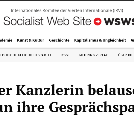
Internationales Komitee der Vierten Internationale
(
IKVI
)
ndemie
Kunst & Kultur
Geschichte
Kapitalismus & Ungleichheit
A
LISTISCHE GLEICHHEITSPARTEI
IYSSE
MEHRING VERLAG
ÜBER DIE
der Kanzlerin belaus
n ihre Gesprächspa