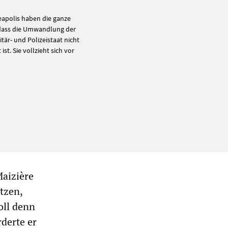
eapolis haben die ganze
 dass die Umwandlung der
tär- und Polizeistaat nicht
st. Sie vollzieht sich vor
Maizière
tzen,
oll denn
rderte er