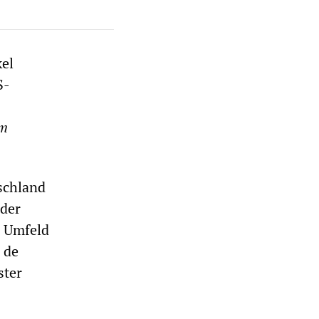
el
S-
am
schland
 der
s Umfeld
 de
ster