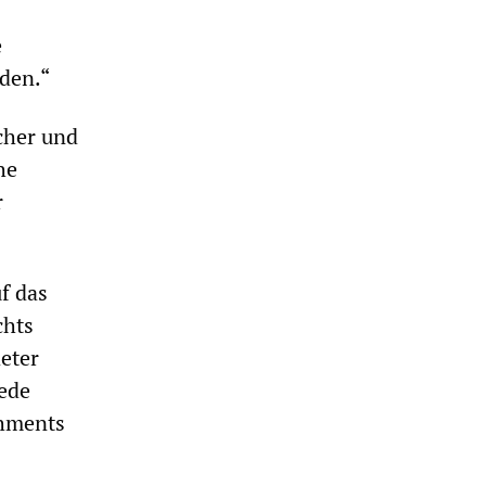
e
den.“
cher und
he
r
f das
chts
eter
rede
shments