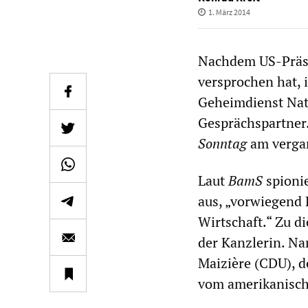
1. März 2014
Nachdem US-Präsi
versprochen hat, 
Geheimdienst Nati
Gesprächspartner.
Sonntag
am vergan
Laut
BamS
spioni
aus, „vorwiegend 
Wirtschaft.“ Zu d
der Kanzlerin. N
Maizière (CDU), d
vom amerikanisch