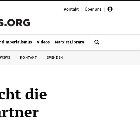
Kontakt
|
Über uns
|
ntiimperialismus
Videos
Marxist Library
 WSWS
KONTAKT
SPENDEN
cht die
rtner