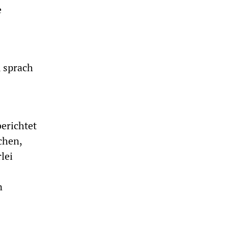
e
 sprach
erichtet
chen,
lei
n