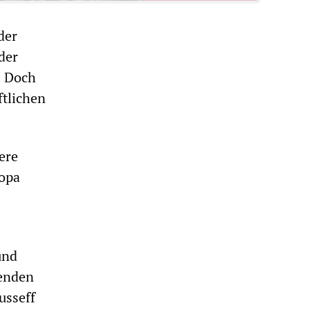
der
der
. Doch
ftlichen
ere
ropa
und
menden
usseff