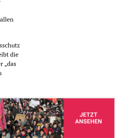
-
allen
sschutz
ibt die
r „das
s