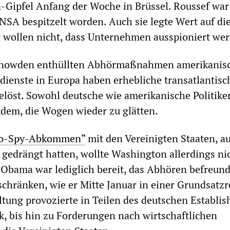
-Gipfel Anfang der Woche in Brüssel. Roussef war
 NSA bespitzelt worden. Auch sie legte Wert auf di
r wollen nicht, dass Unternehmen ausspioniert wer
Snowden enthüllten Abhörmaßnahmen amerikanis
dienste in Europa haben erhebliche transatlantisc
öst. Sowohl deutsche wie amerikanische Politike
dem, die Wogen wieder zu glätten.
o-Spy-Abkommen“
mit den Vereinigten Staaten, au
r gedrängt hatten, wollte Washington allerdings ni
 Obama war lediglich bereit, das Abhören befreund
schränken, wie er Mitte Januar in einer Grundsatz
altung provozierte in Teilen des deutschen Establi
ik, bis hin zu Forderungen nach wirtschaftlichen