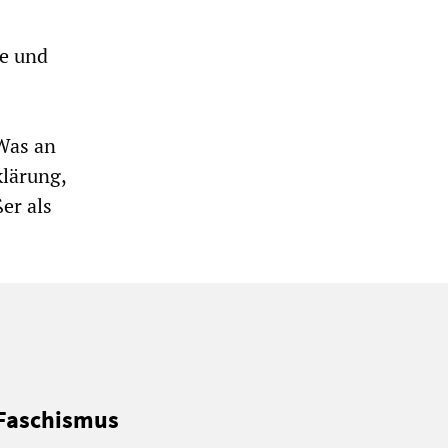
de und
Was an
klärung,
er als
 Faschismus