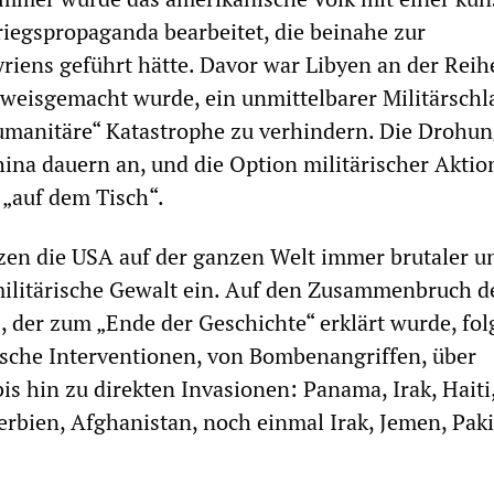
iegspropaganda bearbeitet, die beinahe zur
iens geführt hätte. Davor war Libyen an der Reih
eisgemacht wurde, ein unmittelbarer Militärschla
umanitäre“ Katastrophe zu verhindern. Die Drohu
ina dauern an, und die Option militärischer Akti
 „auf dem Tisch“.
tzen die USA auf der ganzen Welt immer brutaler u
litärische Gewalt ein. Auf den Zusammenbruch d
 der zum „Ende der Geschichte“ erklärt wurde, fol
ische Interventionen, von Bombenangriffen, über
 hin zu direkten Invasionen: Panama, Irak, Haiti
erbien, Afghanistan, noch einmal Irak, Jemen, Pak