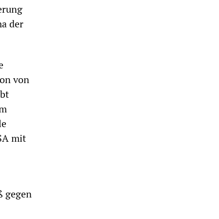
erung
ma der
e
ion von
bt
em
le
USA mit
ß gegen