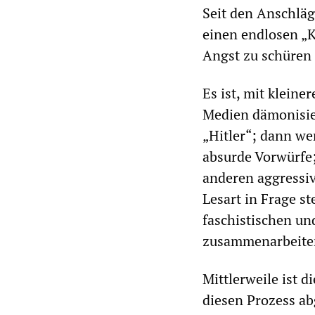
Seit den Anschlä
einen endlosen „K
Angst zu schüren u
Es ist, mit klein
Medien dämonisier
„Hitler“; dann we
absurde Vorwürfe
anderen aggressiv
Lesart in Frage st
faschistischen un
zusammenarbeiten
Mittlerweile ist 
diesen Prozess ab