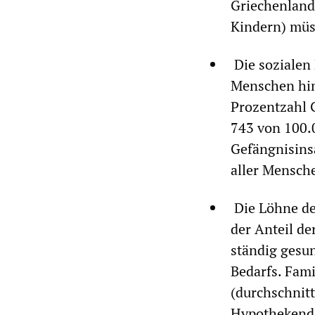
Griechenland.
Kindern) müs
Die sozialen 
Menschen hint
Prozentzahl G
743 von 100.0
Gefängnisinsa
aller Mensche
Die Löhne de
der Anteil d
ständig gesun
Bedarfs. Fam
(durchschnitt
Hypothekenda