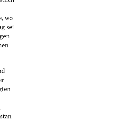
e, wo
g sei
ngen
onen
nd
er
gten
,
istan