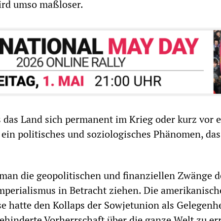
ird umso maßloser.
s das Land sich permanent im Krieg oder kurz vor 
st ein politisches und soziologisches Phänomen, das
 man die geopolitischen und finanziellen Zwänge d
perialismus in Betracht ziehen. Die amerikanisch
e hatte den Kollaps der Sowjetunion als Gelegenhe
ehinderte Vorherrschaft über die ganze Welt zu err