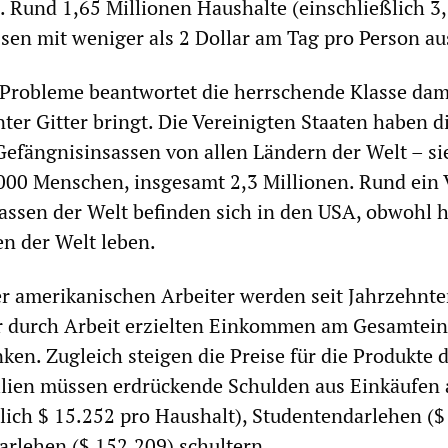
 Rund 1,65 Millionen Haushalte (einschließlich 3
sen mit weniger als 2 Dollar am Tag pro Person 
Probleme beantwortet die herrschende Klasse dami
er Gitter bringt. Die Vereinigten Staaten haben d
efängnisinsassen von allen Ländern der Welt – sie
00 Menschen, insgesamt 2,3 Millionen. Rund ein V
ssen der Welt befinden sich in den USA, obwohl h
n der Welt leben.
r amerikanischen Arbeiter werden seit Jahrzehnte
er durch Arbeit erzielten Einkommen am Gesamtei
ken. Zugleich steigen die Preise für die Produkte 
ilien müssen erdrückende Schulden aus Einkäufen 
lich $ 15.252 pro Haushalt), Studentendarlehen ($
rlehen ($ 152.209) schultern.