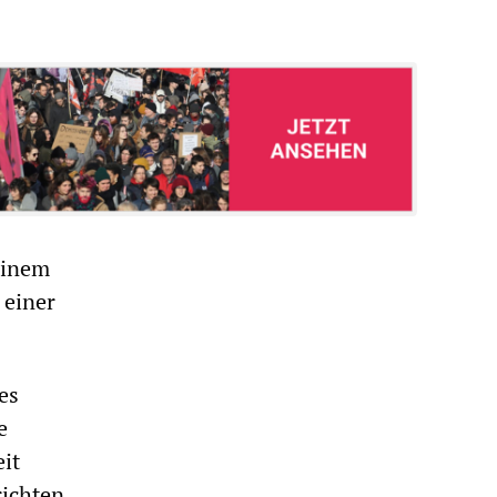
einem
 einer
es
e
it
ichten.