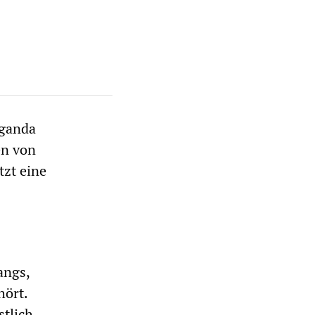
aganda
en von
tzt eine
angs,
hört.
stlich