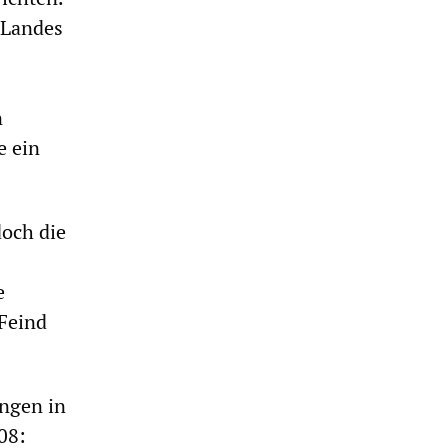
 Landes
n
e ein
doch die
e
Feind
ungen in
08: