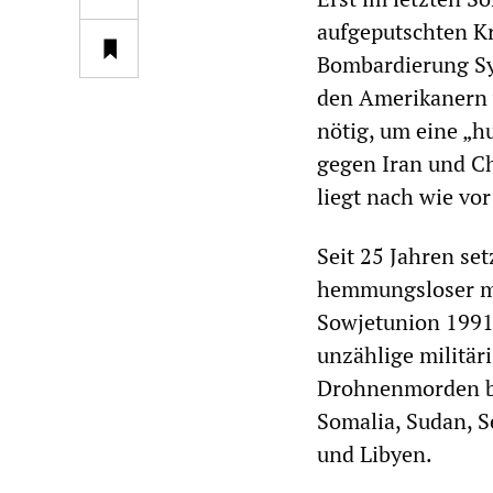
aufgeputschten Kr
Bombardierung Syr
den Amerikanern w
nötig, um eine „h
gegen Iran und Ch
liegt nach wie vor
Seit 25 Jahren se
hemmungsloser mi
Sowjetunion 1991,
unzählige militär
Drohnenmorden bis
Somalia, Sudan, S
und Libyen.