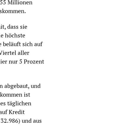
,55 Millionen
auskommen.
t, dass sie
ie höchste
 beläuft sich auf
iertel aller
ier nur 5 Prozent
n abgebaut, und
nkommen ist
des täglichen
auf Kredit
 32.986) und aus