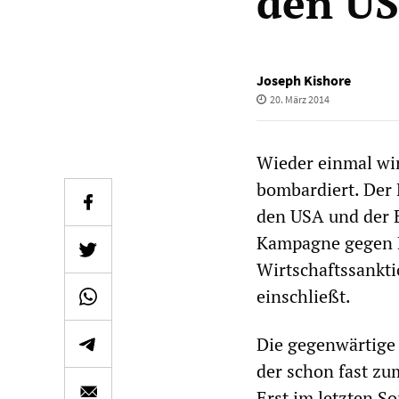
den U
Joseph Kishore
20. März 2014
Wieder einmal wi
bombardiert. Der 
den USA und der E
Kampagne gegen R
Wirtschaftssankt
einschließt.
Die gegenwärtige 
der schon fast zu
Erst im letzten S