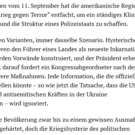
gen vom 11. September hat die amerikanische Regi
rieg gegen Terror“ entfacht, um ein ständiges Kli
nd die Struktur eines Polizeistaats zu schaffen.
eren Varianten, immer dasselbe Szenario. Hysterisch
en den Führer eines Landes als neueste Inkarnat
rden Vorwände konstruiert, und der Präsident erhe
; darauf fordert ein Kongressabgeordneter nach d
ere Maßnahmen. Jede Information, die die offiziel
ellen könnte – so wie jetzt die Tatsache, dass die 
d antisemitischen Kräften in der Ukraine
 – wird ignoriert.
die Bevölkerung zwar bis zu einem gewissen Ausma
gehärtet, doch die Kriegshysterie des politischen