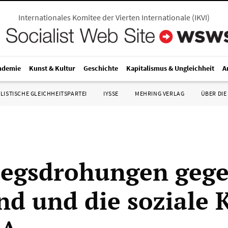
Internationales Komitee der Vierten Internationale
(
IKVI
)
ndemie
Kunst & Kultur
Geschichte
Kapitalismus & Ungleichheit
A
LISTISCHE GLEICHHEITSPARTEI
IYSSE
MEHRING VERLAG
ÜBER DIE
iegsdrohungen geg
nd und die soziale K