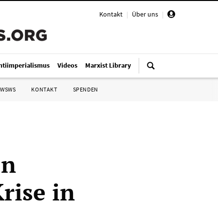
Kontakt
|
Über uns
|
ntiimperialismus
Videos
Marxist Library
 WSWS
KONTAKT
SPENDEN
en
rise in